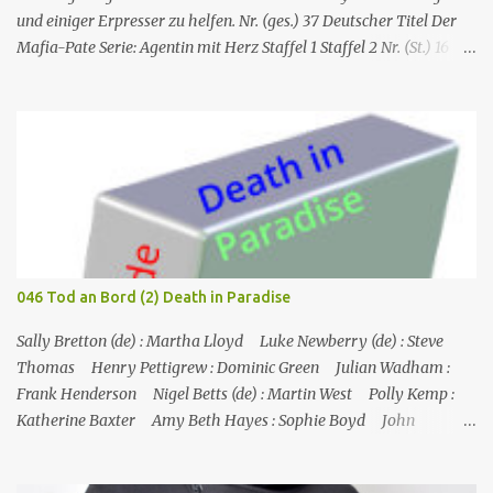
und einiger Erpresser zu helfen. Nr. (ges.) 37 Deutscher Titel Der
Mafia-Pate Serie: Agentin mit Herz Staffel 1 Staffel 2 Nr. (St.) 16
Original­titel Life of the party Erstaus­strahlung USA 18. Feb. 1985
Deutsch­sprachige Erstaus­strahlung (D) 1. Dez. 1986 Regie Will
Mackenzie Buch Stephen Hattman Serieninfos: In dem Pilot der
Serie wird Amanda King , eine geschiedene Hausfrau und Mutter
von zwei Söhnen, als freie Mitarbeiterin eines kleinen US-
amerikanischen Geheimdienstes angeworben. Dort arbeitet sie als
Agentin an der Seite von Lee Stetson , Tarnname „Scarecrow“ (engl.
für Vogelscheuche), den sie am Ende der vierten und letzten Staffel
heiratet. Obwohl nur als Bürohilfskraft beschäftigt, wird sie
046 Tod an Bord (2) Death in Paradise
immer wieder in Undercover-Operationen verwickelt. Zunächst
unabsichtlich, dann mit Billigung ihrer Vorgesetzten, später –
Sally Bretton (de) : Martha Lloyd Luke Newberry (de) : Steve
nach einschlägigen Fortbildun...
Thomas Henry Pettigrew : Dominic Green Julian Wadham :
Frank Henderson Nigel Betts (de) : Martin West Polly Kemp :
Katherine Baxter Amy Beth Hayes : Sophie Boyd John
Marquez (de) : Tom Lewis Herndersons Leiche wurde von
Katherine Baxter, der Putzfrau, gefunden; die Tür zu Hendersons