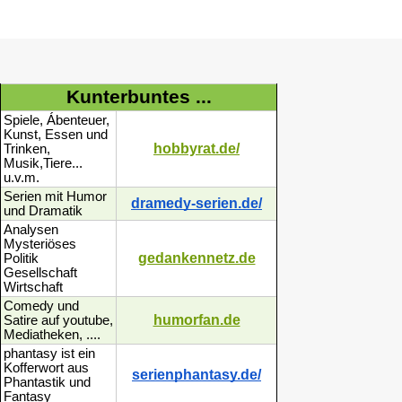
Kunterbuntes ...
Spiele, Ábenteuer,
Kunst, Essen und
hobbyrat.de/
Trinken,
Musik,Tiere...
u.v.m.
Serien mit Humor
dramedy-serien.de/
und Dramatik
Analysen
Mysteriöses
gedankennetz.de
Politik
Gesellschaft
Wirtschaft
Comedy und
humorfan.de
Satire auf youtube,
Mediatheken, ....
phantasy ist ein
Kofferwort aus
serienphantasy.de/
Phantastik und
Fantasy