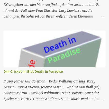
„Frettchengesicht“ Burns Larry Linville Uwe Paulsen (...
DC zu gehen, um den Mann zu finden, der ihn verbrannt hat. Er
nimmt den Fall einer Frau (Gaststar: Lucy Lawless ) an, die
behauptet, ihr Sohn sei von ihrem entfremdeten Ehemann
entführt worden. Trotz seines besseren Urteils und des Instinkts
von Fiona wird Michael emotional in den Fall verwickelt, nur um
zu entdecken, dass die Frau wirklich ein Attentäter ist, der
geschickt wurde, um den Mann zu töten. Während Sam und Fiona
den Mann in Sicherheit bringen, findet Michael den Attentäter in
der Nähe und nimmt sie gefangen, doch sie beschließt, in den Tod
zu springen, anstatt ins Gefängnis zu gehen. Am Ende ist Michaels
ganze Arbeit umsonst, als Sam ihm sagt, dass der Mann, der ihn
verbrannt hat, nach Miami kommt. Nr. (ges.) 10 Deutscher Titel
044 Cricket im Blut Death in Paradise
Eingewickelt Serie Burn notice Staffel Staffel 1 Nr. (St.) 10 Original­
titel False Flag Erstaus­strahlung USA 13. Sep. 2007 Deutsch­
Fraser James: Gus Coleman Kedar Williams-Stirling: Torey
sprachige Erstaus­strahl...
Martin Treva Etienne: Jerome Martin Nadine Marshall (en):
Sabrina Martin Michael Wildman: Archer Browne Einer der
Spieler einer Cricket-Mannschaft aus Sainte Marie wird am frühen
Morgen tot auf dem Spielfeld aufgefunden. Am Vortag hatte ein