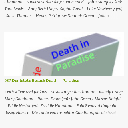
Chapman Sunetra Sarker (en): Hema Patel John Marquez (en):
Tom Lewis Amy Beth Hayes: Sophie Boyd Luke Newberry (en)
: Steve Thomas Henry Pettigrew: Dominic Green Julian
Wadham: Frank Henderson (engl.) Nigel Betts (en): Martin West
Ein Mann wird mehrere Meilen von der Küste entfernt tot in
seinem Boot aufgefunden. Der Verdacht fällt zunächst auf die
Touristen, die das Boot mit seinem Steuermann am Tag des
Mordes gemietet hatten, und dann auf eine Gruppe von Touristen,
die das Boot am nächsten Tag mieten sollten. Einziges Problem:
Die Verdächtigen sind nach England zurückgekehrt. Der
Kommandant beschließt daraufhin, sein Team (mit Ausnahme von
JP) nach London zu schicken, um die Ermittlungen mit Hilfe eines
037 Der letzte Besuch Death in Paradise
Inspektors vor Ort, Chief Inspector Jack Mooney, fortzusetzen...
Keith Allen: Neil Jenkins Susie Amy: Ella Thomas Wendy Craig:
Mary Goodman Robert Daws (en) : John Green / Marcus Knight
Eddie Nestor (en): Freddie Hamilton Fola Evans-Akingbola:
Rosey Fabrice Die Tante von Inspektor Goodman, die die Insel
besucht, wird indirekt Zeuge eines Mordes in ihrem Hotel: Ihr
Zimmernachbar wurde über ihren Balkon gekippt. Das erste, was