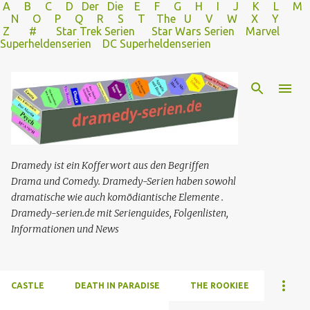
A
B
C
D
Der
Die
E
F
G
H
I J
K
L
M
Direkt zum Hauptbereich
N
O
P Q
R
S
T
The
U V
W X Y
Z
#
Star Trek Serien
Star Wars Serien
Marvel
Superheldenserien
DC
Superheldenserien
Dramedy ist ein Kofferwort aus den Begriffen
Drama und Comedy. Dramedy-Serien haben sowohl
dramatische wie auch komödiantische Elemente .
Dramedy-serien.de mit Serienguides, Folgenlisten,
Informationen und News
CASTLE
DEATH IN PARADISE
THE ROOKIEE