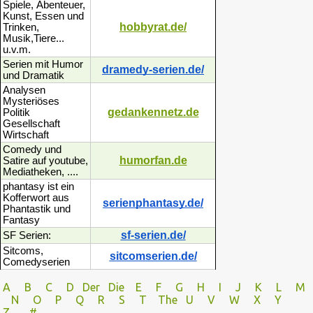
Spiele, Ábenteuer,
Kunst, Essen und
hobbyrat.de/
Trinken,
Musik,Tiere...
u.v.m.
Serien mit Humor
dramedy-serien.de/
und Dramatik
Analysen
Mysteriöses
gedankennetz.de
Politik
Gesellschaft
Wirtschaft
Comedy und
humorfan.de
Satire auf youtube,
Mediatheken, ....
phantasy ist ein
Kofferwort aus
serienphantasy.de/
Phantastik und
Fantasy
sf-serien.de/
SF Serien:
Sitcoms,
sitcomserien.de/
Comedyserien
A
B
C
D
Der
Die
E
F
G
H
I J
K
L
M
N
O
P Q
R
S
T
The
U V
W X Y
Z
#