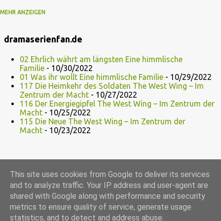
MEHR ANZEIGEN
2015
24
Januar 2015
2
dramaserienfan.de
Februar 2015
7
02 Ehrlich währt am längsten Eine himmlische
Oktober 2015
8
Familie
- 10/30/2022
01 Was ihr wollt Eine himmlische Familie
- 10/29/2022
November 2015
7
117 Die Heimkehr des Soldaten The West Wing – Im
Zentrum der Macht
- 10/27/2022
2016
3
116 Der Energiegipfel The West Wing – Im Zentrum der
Macht
- 10/25/2022
August 2016
1
115 Die Neue The West Wing – Im Zentrum der
Macht
- 10/23/2022
November 2016
1
Dezember 2016
1
2017
11
This site uses cookies from Google to deliver its services
Mai 2017
6
and to analyze traffic. Your IP address and user-agent are
shared with Google along with performance and security
Juni 2017
5
Datenschutzerklärung
metrics to ensure quality of service, generate usage
2018
293
Disclaimer /Nutzungsbedingungen
statistics, and to detect and address abuse.