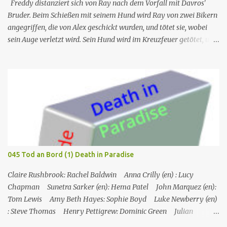
Henderson ihn getötet und sich da...
Freddy distanziert sich von Ray nach dem Vorfall mit Davros'
Bruder. Beim Schießen mit seinem Hund wird Ray von zwei Bikern
angegriffen, die von Alex geschickt wurden, und tötet sie, wobei
sein Auge verletzt wird. Sein Hund wird im Kreuzfeuer getötet, und
so kontaktiert Ray Dave, der ihm bereitwillig hilft, Alex zu
entführen, um sich dafür zu revanchieren, dass er ihn verschont
hat. Nr. (ges.) 16 Deutscher Titel Schönes Gesicht Serie Mr
Inbetween Staffel 2 Nr. (St.) 10 Original­titel Nice Face Regie Nash
Edgerton Drehbuch Scott Ryan Erstaus­strahlung (FX) 14. Nov.
2019 Deutsch­sprachige Erstaus­strahlung (FOX Channel) 20. Okt.
2021 Alex überzeugt sie davon, dass er eine große Geldsumme
versteckt hat und verhandelt dafür sein Leben, und sie fahren los,
um es zu holen. Ursprung des Titels: Nachdem Ray am Auge
045 Tod an Bord (1) Death in Paradise
verletzt wurde und der Biker, mit dem er kämpft, ihm in die Nase
gebissen hat, sagt er "nettes Auge", und Ray antwortet mit "nettes
Claire Rushbrook: Rachel Baldwin Anna Crilly (en) : Lucy
Gesicht". Ray Sho...
Chapman Sunetra Sarker (en): Hema Patel John Marquez (en):
Tom Lewis Amy Beth Hayes: Sophie Boyd Luke Newberry (en)
: Steve Thomas Henry Pettigrew: Dominic Green Julian
Wadham: Frank Henderson (engl.) Nigel Betts (en): Martin West