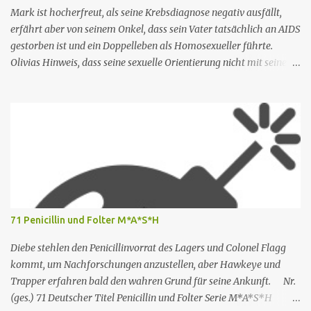
de...
Mark ist hocherfreut, als seine Krebsdiagnose negativ ausfällt,
erfährt aber von seinem Onkel, dass sein Vater tatsächlich an AIDS
gestorben ist und ein Doppelleben als Homosexueller führte.
Olivias Hinweis, dass seine sexuelle Orientierung nicht mit seiner
Männlichkeit übereinstimmt, kommt nicht gut an. Shane ruft
seine Mutter an, um das Reisebüro zu bitten, Armond wegen des
Buchungsfehlers zurechtzuweisen. Rachel erwägt, einen neuen
Schreibauftrag anzunehmen, aber Shane besteht darauf, dass sie
nicht mehr arbeiten darf. Rachel trifft sich mit Nicole, die ihr rät,
ihre Unabhängigkeit zu bewahren. Nr. (ges.) 2 Deutscher Titel Ein
neuer Tag Serie The White Lotus Staffel Staffel 1 Nr. (St.) 2
Original­titel New Day Regie Mike White Drehbuch Mike White
Erstaus­strahlung USA 18. Juli 2021 Deutsch­sprachige Erstaus­
71 Penicillin und Folter M*A*S*H
strahlung (D/A/CH) 23. Aug. 2021 Als Nicole jedoch erfährt, dass
Rachel einen Zeitschriftenartikel geschrieben hat, in dem sie sie
Diebe stehlen den Penicillinvorrat des Lagers und Colonel Flagg
erwähnt, kritisiert Nicole Rachels Arbeit,...
kommt, um Nachforschungen anzustellen, aber Hawkeye und
Trapper erfahren bald den wahren Grund für seine Ankunft. Nr.
(ges.) 71 Deutscher Titel Penicillin und Folter Serie M*A*S*H