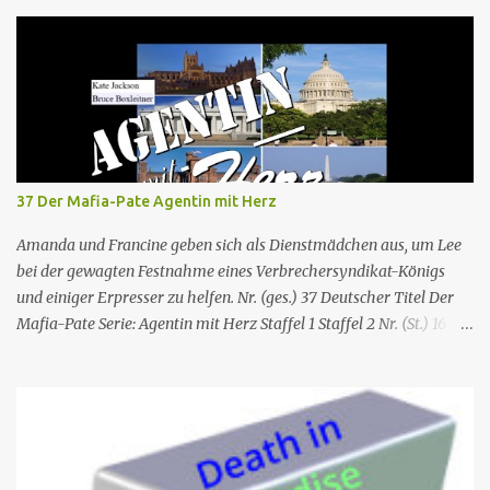
37 Der Mafia-Pate Agentin mit Herz
Amanda und Francine geben sich als Dienstmädchen aus, um Lee
bei der gewagten Festnahme eines Verbrechersyndikat-Königs
und einiger Erpresser zu helfen. Nr. (ges.) 37 Deutscher Titel Der
Mafia-Pate Serie: Agentin mit Herz Staffel 1 Staffel 2 Nr. (St.) 16
Original­titel Life of the party Erstaus­strahlung USA 18. Feb. 1985
Deutsch­sprachige Erstaus­strahlung (D) 1. Dez. 1986 Regie Will
Mackenzie Buch Stephen Hattman Serieninfos: In dem Pilot der
Serie wird Amanda King , eine geschiedene Hausfrau und Mutter
von zwei Söhnen, als freie Mitarbeiterin eines kleinen US-
amerikanischen Geheimdienstes angeworben. Dort arbeitet sie als