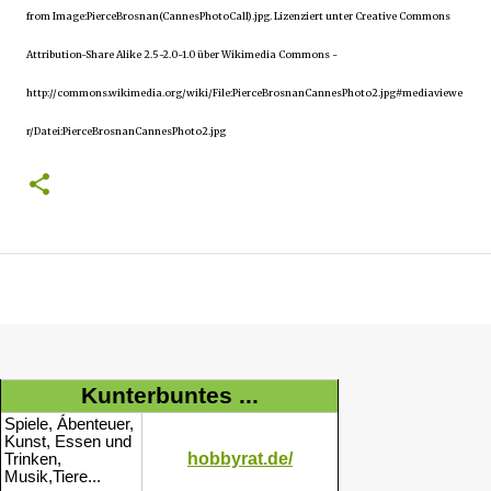
from Image:PierceBrosnan(CannesPhotoCall).jpg. Lizenziert unter Creative Commons
Attribution-Share Alike 2.5-2.0-1.0 über Wikimedia Commons -
http://commons.wikimedia.org/wiki/File:PierceBrosnanCannesPhoto2.jpg#mediaviewe
r/Datei:PierceBrosnanCannesPhoto2.jpg
Kunterbuntes ...
Spiele, Ábenteuer,
Kunst, Essen und
hobbyrat.de/
Trinken,
Musik,Tiere...