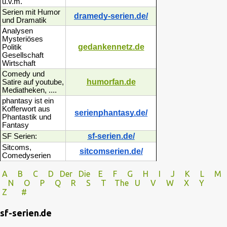
u.v.m.
Serien mit Humor
dramedy-serien.de/
und Dramatik
Analysen
Mysteriöses
gedankennetz.de
Politik
Gesellschaft
Wirtschaft
Comedy und
humorfan.de
Satire auf youtube,
Mediatheken, ....
phantasy ist ein
Kofferwort aus
serienphantasy.de/
Phantastik und
Fantasy
sf-serien.de/
SF Serien:
Sitcoms,
sitcomserien.de/
Comedyserien
A
B
C
D
Der
Die
E
F
G
H
I J
K
L
M
N
O
P Q
R
S
T
The
U V
W X Y
Z
#
sf-serien.de