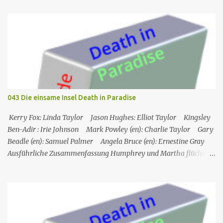
Ein Mann wird mehrere Meilen von der Küste entfernt tot in
seinem Boot aufgefunden. Der Verdacht fällt zunächst auf die
Touristen, die das Boot mit seinem Steuermann am Tag des
Mordes gemietet hatten, und dann auf eine Gruppe von Touristen,
die das Boot am nächsten Tag mieten sollten. Einziges Problem:
Die Verdächtigen sind nach England zurückgekehrt. Der
Kommandant beschließt daraufhin, sein Team (mit Ausnahme von
JP) nach London zu schicken, um die Ermittlungen mit Hilfe eines
043 Die einsame Insel Death in Paradise
Inspektors vor Ort, Chief Inspector Jack Mooney, fortzusetzen...
Kerry Fox: Linda Taylor Jason Hughes: Elliot Taylor Kingsley
Ben-Adir : Irie Johnson Mark Powley (en): Charlie Taylor Gary
Beadle (en): Samuel Palmer Angela Bruce (en): Ernestine Gray
Ausführliche Zusammenfassung Humphrey und Martha flüchten
für ein romantisches Wochenende auf ein Inselchen, auf dem sich
ein kleines Hotel, das Maison Cécile, befindet. Während des Abends
wird einer der Besitzer, Charlie Taylor, erstochen in seinem
Zimmer aufgefunden, aber ein vertrauenswürdiger Zeuge, da es
sich um Humphrey selbst handelt, kann bestätigen, dass zwischen