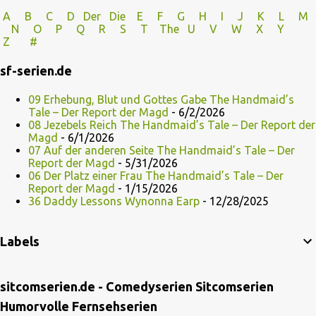
A
B
C
D
Der
Die
E
F
G
H
I J
K
L
M
N
O
P Q
R
S
T
The
U V
W X Y
Z
#
sf-serien.de
09 Erhebung, Blut und Gottes Gabe The Handmaid’s
Tale – Der Report der Magd
- 6/2/2026
08 Jezebels Reich The Handmaid’s Tale – Der Report der
Magd
- 6/1/2026
07 Auf der anderen Seite The Handmaid’s Tale – Der
Report der Magd
- 5/31/2026
06 Der Platz einer Frau The Handmaid’s Tale – Der
Report der Magd
- 1/15/2026
36 Daddy Lessons Wynonna Earp
- 12/28/2025
Labels
sitcomserien.de - Comedyserien Sitcomserien
Humorvolle Fernsehserien