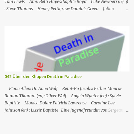
Tom Lewis Amy Beth Hayes: Sophie Boyd Luke Newberry (en)
: Steve Thomas Henry Pettigrew: Dominic Green Julian
Wadham: Frank Henderson (engl.) Nigel Betts (en): Martin West
Ein Mann wird mehrere Meilen von der Küste entfernt tot in
seinem Boot aufgefunden. Der Verdacht fällt zunächst auf die
Touristen, die das Boot mit seinem Steuermann am Tag des
Mordes gemietet hatten, und dann auf eine Gruppe von Touristen,
die das Boot am nächsten Tag mieten sollten. Einziges Problem:
Die Verdächtigen sind nach England zurückgekehrt. Der
Kommandant beschließt daraufhin, sein Team (mit Ausnahme von
JP) nach London zu schicken, um die Ermittlungen mit Hilfe eines
042 Über den Klippen Death in Paradise
Inspektors vor Ort, Chief Inspector Jack Mooney, fortzusetzen...
Fiona Allen: Dr. Anna Wolf Kemi-Bo Jacobs: Esther Monroe
Ramon Tikaram (en): Oliver Wolf Angela Wynter (en) : Sylvie
Baptiste Monica Dolan: Patricia Lawrence Caroline Lee-
Johnson (en) : Lizzie Baptiste Eine Jugendfreundin von Sergeant
Florence Cassell wird während eines Literaturfestivals tot am Fuße
einer Klippe aufgefunden. Der einzige Hinweis ist ein
Abschiedsbrief in der Handtasche des Opfers. Auf den ersten Blick