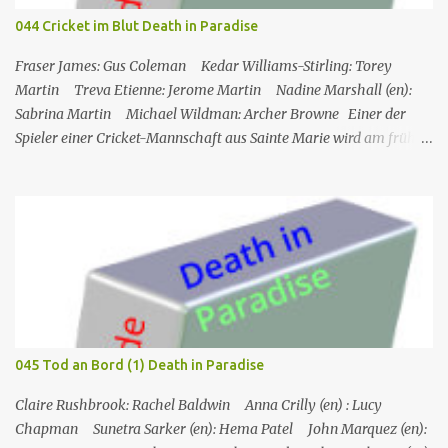
Hauptbesetzung Rollenname Schauspieler Hauptrolle
044 Cricket im Blut Death in Paradise
Synchrondarsteller Det. Angela „Angie“ Tribeca Rashida Jones
1.01– Angela Wiederhut Jay Geils Hayes M...
Fraser James: Gus Coleman Kedar Williams-Stirling: Torey
Martin Treva Etienne: Jerome Martin Nadine Marshall (en):
Sabrina Martin Michael Wildman: Archer Browne Einer der
Spieler einer Cricket-Mannschaft aus Sainte Marie wird am frühen
Morgen tot auf dem Spielfeld aufgefunden. Am Vortag hatte ein
Gala-Spiel stattgefunden, bei dem Geld gesammelt wurde, um
seinen Sohn in ein Krankenhaus in den USA schicken zu können,
und er hatte den Sieg mit einigen Teammitgliedern die ganze
Nacht lang gefeiert. In der Zwischenzeit muss Martha nach
England zurückkehren, was Humphrey sehr bedauert. Die
Mitglieder des Cricketclubs feiern den Sieg eines Spiels, ein
Mitglied des Clubs, Jerome, geht Bier holen und wird dann von
seinem Freund Gus tot vor dem Club aufgefunden. Humhrey und
045 Tod an Bord (1) Death in Paradise
seine Kollegen versuchen, den Fall zu lösen: Gus, Archer und auch
Sabrina und Torey (die Frau bzw. der Sohn des Op...
Claire Rushbrook: Rachel Baldwin Anna Crilly (en) : Lucy
Chapman Sunetra Sarker (en): Hema Patel John Marquez (en):