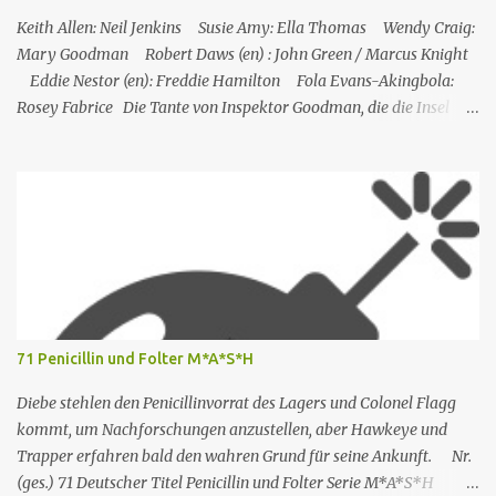
gebissen hat, sagt er "nettes Auge", und Ray antwortet mit "nettes
Keith Allen: Neil Jenkins Susie Amy: Ella Thomas Wendy Craig:
Gesicht". Ray Sho...
Mary Goodman Robert Daws (en) : John Green / Marcus Knight
Eddie Nestor (en): Freddie Hamilton Fola Evans-Akingbola:
Rosey Fabrice Die Tante von Inspektor Goodman, die die Insel
besucht, wird indirekt Zeuge eines Mordes in ihrem Hotel: Ihr
Zimmernachbar wurde über ihren Balkon gekippt. Das erste, was
er tat, als er auf die Insel kam, war, Neil Jenkins zu treffen, einen
ehemaligen Gangster, der gekommen war, um einen ruhigen
Ruhestand in der Sonne zu verbringen. Humphrey nimmt seine
Tante Mary, die er sehr mag, in Saint Marie auf und bringt sie in
einem Hotel unter. Mitten in der Nacht hört Mary etwas von einer
der Hotelterrassen fallen. Sie ruft Freddie, den Concierge, an, und
die beiden verlassen das Hotel und finden eine Leiche: es ist John
71 Penicillin und Folter M*A*S*H
Green, einer der Gäste des Hotels. Humprey ist daher gezwungen,
de...
Diebe stehlen den Penicillinvorrat des Lagers und Colonel Flagg
kommt, um Nachforschungen anzustellen, aber Hawkeye und
Trapper erfahren bald den wahren Grund für seine Ankunft. Nr.
(ges.) 71 Deutscher Titel Penicillin und Folter Serie M*A*S*H