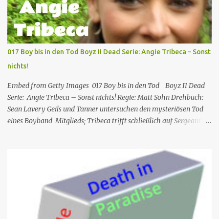
dem Zeitpunkt, als Charlie in sein Zimmer ging, und dem
Zeitpunkt, als seine Leiche gefunden wurde, niemand nach oben
gegangen ist. Humphrey nimmt Martha mit auf eine Privatinsel,
wo es ein Hotel namens Hotel Cecile gibt, das den Taylor-Brüdern
017 Boy bis in den Tod Boyz II Dead Serie: Angie Tribeca – Sonst
(Elliot und Charlie) gehört. Während Humphrey und Martha
nichts!
gemeinsam im Speisesa...
Embed from Getty Images 017 Boy bis in den Tod Boyz II Dead
Serie: Angie Tribeca – Sonst nichts! Regie: Matt Sohn Drehbuch:
Sean Lavery Geils und Tanner untersuchen den mysteriösen Tod
eines Boyband-Mitglieds; Tribeca trifft schließlich auf Sergeant
Pepper, der mit Mayhem Global in Verbindung zu stehen scheint.
Gastauftritte: James Franco, Heather Graham, Joey McIntyre, Saul
Rubinek, Chris Kirkpatrick, Aaron Carter, Colton Dunn und Joe
Jonas Die Serie Angie Tribeca – Sonst nichts! , welche eine
Persiflage auf verschiedene Polizei- und Krimiserien ist, wurde
erdacht vom Komiker Steve Carell und dessen Ehefrau Nancy
Walls Carell . Gastdarsteller in Staffel 2 : Busy Philipps ,Rhys
Darby , Heather Graham, Saul Rubinek und James Franco