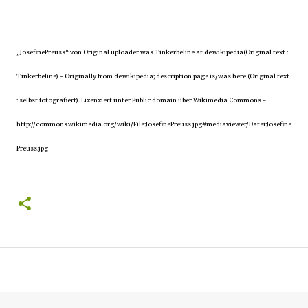
„JosefinePreuss“ von Original uploader was Tinkerbeline at de.wikipedia(Original text :
Tinkerbeline) - Originally from de.wikipedia; description page is/was here.(Original text
: selbst fotografiert). Lizenziert unter Public domain über Wikimedia Commons -
http://commons.wikimedia.org/wiki/File:JosefinePreuss.jpg#mediaviewer/Datei:Josefine
Preuss.jpg