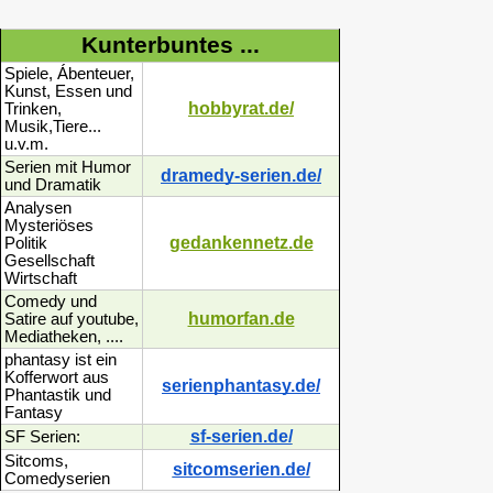
Kunterbuntes ...
Spiele, Ábenteuer,
Kunst, Essen und
hobbyrat.de/
Trinken,
Musik,Tiere...
u.v.m.
Serien mit Humor
dramedy-serien.de/
und Dramatik
Analysen
Mysteriöses
gedankennetz.de
Politik
Gesellschaft
Wirtschaft
Comedy und
humorfan.de
Satire auf youtube,
Mediatheken, ....
phantasy ist ein
Kofferwort aus
serienphantasy.de/
Phantastik und
Fantasy
sf-serien.de/
SF Serien:
Sitcoms,
sitcomserien.de/
Comedyserien