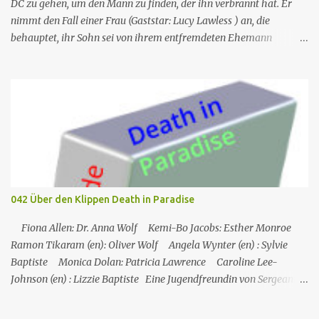
„Frettchengesicht“ Burns Larry Linville Uwe Paulsen (...
DC zu gehen, um den Mann zu finden, der ihn verbrannt hat. Er
nimmt den Fall einer Frau (Gaststar: Lucy Lawless ) an, die
behauptet, ihr Sohn sei von ihrem entfremdeten Ehemann
entführt worden. Trotz seines besseren Urteils und des Instinkts
von Fiona wird Michael emotional in den Fall verwickelt, nur um
zu entdecken, dass die Frau wirklich ein Attentäter ist, der
geschickt wurde, um den Mann zu töten. Während Sam und Fiona
den Mann in Sicherheit bringen, findet Michael den Attentäter in
der Nähe und nimmt sie gefangen, doch sie beschließt, in den Tod
zu springen, anstatt ins Gefängnis zu gehen. Am Ende ist Michaels
ganze Arbeit umsonst, als Sam ihm sagt, dass der Mann, der ihn
verbrannt hat, nach Miami kommt. Nr. (ges.) 10 Deutscher Titel
042 Über den Klippen Death in Paradise
Eingewickelt Serie Burn notice Staffel Staffel 1 Nr. (St.) 10 Original­
titel False Flag Erstaus­strahlung USA 13. Sep. 2007 Deutsch­
Fiona Allen: Dr. Anna Wolf Kemi-Bo Jacobs: Esther Monroe
sprachige Erstaus­strahl...
Ramon Tikaram (en): Oliver Wolf Angela Wynter (en) : Sylvie
Baptiste Monica Dolan: Patricia Lawrence Caroline Lee-
Johnson (en) : Lizzie Baptiste Eine Jugendfreundin von Sergeant
Florence Cassell wird während eines Literaturfestivals tot am Fuße
einer Klippe aufgefunden. Der einzige Hinweis ist ein