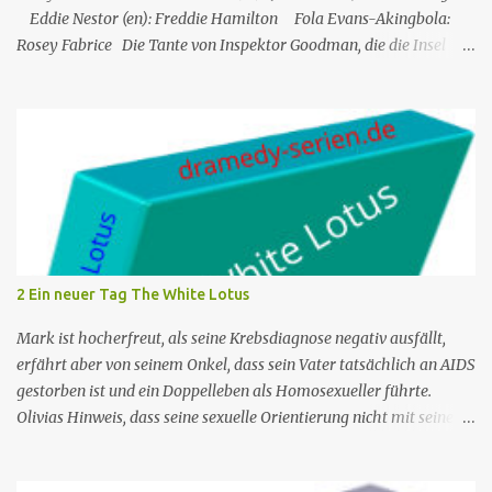
Eddie Nestor (en): Freddie Hamilton Fola Evans-Akingbola:
Rosey Fabrice Die Tante von Inspektor Goodman, die die Insel
besucht, wird indirekt Zeuge eines Mordes in ihrem Hotel: Ihr
Zimmernachbar wurde über ihren Balkon gekippt. Das erste, was
er tat, als er auf die Insel kam, war, Neil Jenkins zu treffen, einen
ehemaligen Gangster, der gekommen war, um einen ruhigen
Ruhestand in der Sonne zu verbringen. Humphrey nimmt seine
Tante Mary, die er sehr mag, in Saint Marie auf und bringt sie in
einem Hotel unter. Mitten in der Nacht hört Mary etwas von einer
der Hotelterrassen fallen. Sie ruft Freddie, den Concierge, an, und
die beiden verlassen das Hotel und finden eine Leiche: es ist John
2 Ein neuer Tag The White Lotus
Green, einer der Gäste des Hotels. Humprey ist daher gezwungen,
de...
Mark ist hocherfreut, als seine Krebsdiagnose negativ ausfällt,
erfährt aber von seinem Onkel, dass sein Vater tatsächlich an AIDS
gestorben ist und ein Doppelleben als Homosexueller führte.
Olivias Hinweis, dass seine sexuelle Orientierung nicht mit seiner
Männlichkeit übereinstimmt, kommt nicht gut an. Shane ruft
seine Mutter an, um das Reisebüro zu bitten, Armond wegen des