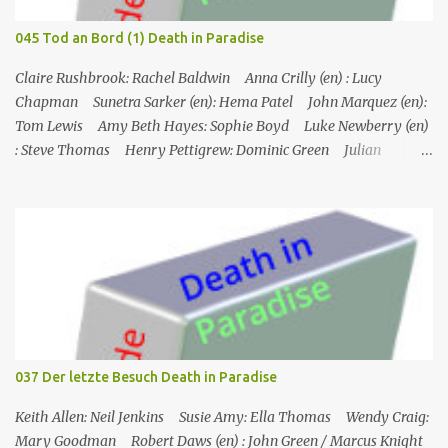
gegangen ist. Humphrey nimmt Martha mit auf eine Privatinsel,
wo es ein Hotel namens Hotel Cecile gibt, das den Taylor-Brüdern
045 Tod an Bord (1) Death in Paradise
(Elliot und Charlie) gehört. Während Humphrey und Martha
gemeinsam im Speisesa...
Claire Rushbrook: Rachel Baldwin Anna Crilly (en) : Lucy
Chapman Sunetra Sarker (en): Hema Patel John Marquez (en):
Tom Lewis Amy Beth Hayes: Sophie Boyd Luke Newberry (en)
: Steve Thomas Henry Pettigrew: Dominic Green Julian
Wadham: Frank Henderson (engl.) Nigel Betts (en): Martin West
Ein Mann wird mehrere Meilen von der Küste entfernt tot in
seinem Boot aufgefunden. Der Verdacht fällt zunächst auf die
Touristen, die das Boot mit seinem Steuermann am Tag des
Mordes gemietet hatten, und dann auf eine Gruppe von Touristen,
die das Boot am nächsten Tag mieten sollten. Einziges Problem:
Die Verdächtigen sind nach England zurückgekehrt. Der
Kommandant beschließt daraufhin, sein Team (mit Ausnahme von
JP) nach London zu schicken, um die Ermittlungen mit Hilfe eines
037 Der letzte Besuch Death in Paradise
Inspektors vor Ort, Chief Inspector Jack Mooney, fortzusetzen...
Keith Allen: Neil Jenkins Susie Amy: Ella Thomas Wendy Craig:
Mary Goodman Robert Daws (en) : John Green / Marcus Knight