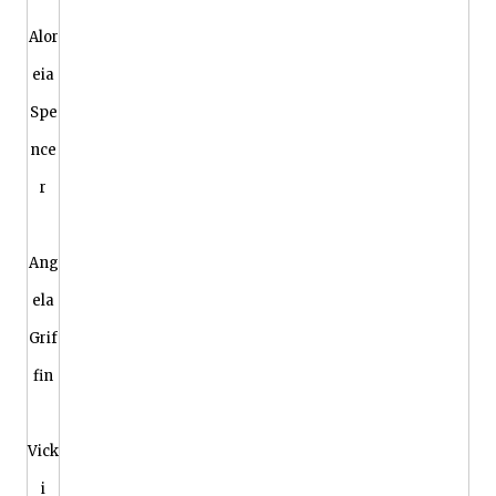
Alor
eia
Spe
nce
r
Ang
ela
Grif
fin
Vick
i