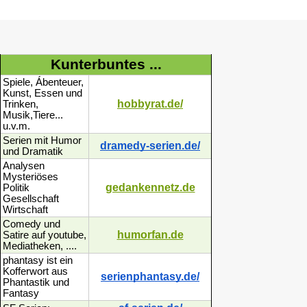
Kunterbuntes ...
Spiele, Ábenteuer,
Kunst, Essen und
hobbyrat.de/
Trinken,
Musik,Tiere...
u.v.m.
Serien mit Humor
dramedy-serien.de/
und Dramatik
Analysen
Mysteriöses
gedankennetz.de
Politik
Gesellschaft
Wirtschaft
Comedy und
humorfan.de
Satire auf youtube,
Mediatheken, ....
phantasy ist ein
Kofferwort aus
serienphantasy.de/
Phantastik und
Fantasy