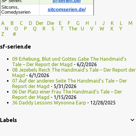
sf-serien.de/
SF Serien:
Sitcoms,
sitcomserien.de/
Comedyserien
A
B
C
D
Der
Die
E
F
G
H
I J
K
L
M
N
O
P Q
R
S
T
The
U V
W X Y
Z
#
sf-serien.de
09 Erhebung, Blut und Gottes Gabe The Handmaid’s
Tale – Der Report der Magd
- 6/2/2026
08 Jezebels Reich The Handmaid’s Tale – Der Report der
Magd
- 6/1/2026
07 Auf der anderen Seite The Handmaid’s Tale – Der
Report der Magd
- 5/31/2026
06 Der Platz einer Frau The Handmaid’s Tale – Der
Report der Magd
- 1/15/2026
36 Daddy Lessons Wynonna Earp
- 12/28/2025
Labels