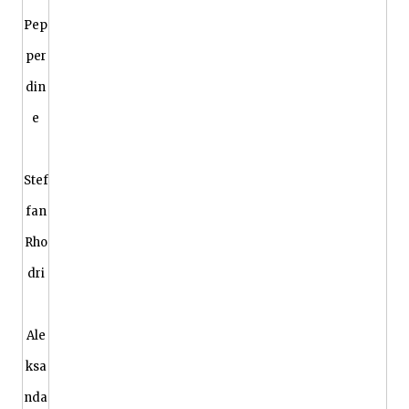
Pep
per
din
e
Stef
fan
Rho
dri
Ale
ksa
nda