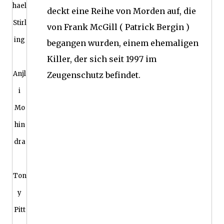
hael
deckt eine Reihe von Morden auf, die
Stirl
von Frank McGill ( Patrick Bergin )
ing
begangen wurden, einem ehemaligen
Killer, der sich seit 1997 im
Anjl
Zeugenschutz befindet.
i
Mo
hin
dra
Ton
y
Pitt