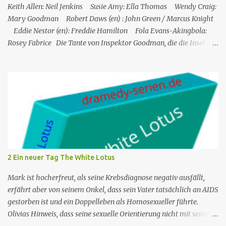
Keith Allen: Neil Jenkins Susie Amy: Ella Thomas Wendy Craig:
Mary Goodman Robert Daws (en) : John Green / Marcus Knight
Eddie Nestor (en): Freddie Hamilton Fola Evans-Akingbola:
Rosey Fabrice Die Tante von Inspektor Goodman, die die Insel
besucht, wird indirekt Zeuge eines Mordes in ihrem Hotel: Ihr
Zimmernachbar wurde über ihren Balkon gekippt. Das erste, was
er tat, als er auf die Insel kam, war, Neil Jenkins zu treffen, einen
ehemaligen Gangster, der gekommen war, um einen ruhigen
Ruhestand in der Sonne zu verbringen. Humphrey nimmt seine
Tante Mary, die er sehr mag, in Saint Marie auf und bringt sie in
einem Hotel unter. Mitten in der Nacht hört Mary etwas von einer
der Hotelterrassen fallen. Sie ruft Freddie, den Concierge, an, und
die beiden verlassen das Hotel und finden eine Leiche: es ist John
2 Ein neuer Tag The White Lotus
Green, einer der Gäste des Hotels. Humprey ist daher gezwungen,
de...
Mark ist hocherfreut, als seine Krebsdiagnose negativ ausfällt,
erfährt aber von seinem Onkel, dass sein Vater tatsächlich an AIDS
gestorben ist und ein Doppelleben als Homosexueller führte.
Olivias Hinweis, dass seine sexuelle Orientierung nicht mit seiner