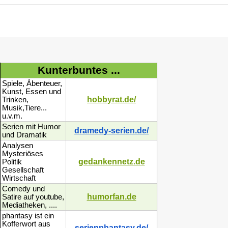
Kunterbuntes ...
Spiele, Ábenteuer,
Kunst, Essen und
hobbyrat.de/
Trinken,
Musik,Tiere...
u.v.m.
Serien mit Humor
dramedy-serien.de/
und Dramatik
Analysen
Mysteriöses
gedankennetz.de
Politik
Gesellschaft
Wirtschaft
Comedy und
humorfan.de
Satire auf youtube,
Mediatheken, ....
phantasy ist ein
Kofferwort aus
serienphantasy.de/