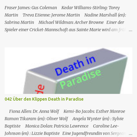
titel False Flag Erstaus­strahlung USA 13. Sep. 2007 Deutsch­
Fraser James: Gus Coleman Kedar Williams-Stirling: Torey
sprachige Erstaus­strahl...
Martin Treva Etienne: Jerome Martin Nadine Marshall (en):
Sabrina Martin Michael Wildman: Archer Browne Einer der
Spieler einer Cricket-Mannschaft aus Sainte Marie wird am frühen
Morgen tot auf dem Spielfeld aufgefunden. Am Vortag hatte ein
Gala-Spiel stattgefunden, bei dem Geld gesammelt wurde, um
seinen Sohn in ein Krankenhaus in den USA schicken zu können,
und er hatte den Sieg mit einigen Teammitgliedern die ganze
Nacht lang gefeiert. In der Zwischenzeit muss Martha nach
England zurückkehren, was Humphrey sehr bedauert. Die
Mitglieder des Cricketclubs feiern den Sieg eines Spiels, ein
Mitglied des Clubs, Jerome, geht Bier holen und wird dann von
seinem Freund Gus tot vor dem Club aufgefunden. Humhrey und
042 Über den Klippen Death in Paradise
seine Kollegen versuchen, den Fall zu lösen: Gus, Archer und auch
Sabrina und Torey (die Frau bzw. der Sohn des Op...
Fiona Allen: Dr. Anna Wolf Kemi-Bo Jacobs: Esther Monroe
Ramon Tikaram (en): Oliver Wolf Angela Wynter (en) : Sylvie
Baptiste Monica Dolan: Patricia Lawrence Caroline Lee-
Johnson (en) : Lizzie Baptiste Eine Jugendfreundin von Sergeant