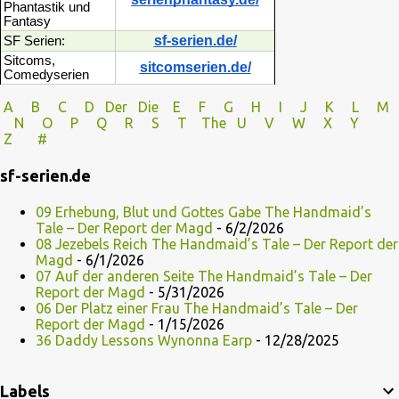
Phantastik und
Fantasy
sf-serien.de/
SF Serien:
Sitcoms,
sitcomserien.de/
Comedyserien
A
B
C
D
Der
Die
E
F
G
H
I J
K
L
M
N
O
P Q
R
S
T
The
U V
W X Y
Z
#
sf-serien.de
09 Erhebung, Blut und Gottes Gabe The Handmaid’s
Tale – Der Report der Magd
- 6/2/2026
08 Jezebels Reich The Handmaid’s Tale – Der Report der
Magd
- 6/1/2026
07 Auf der anderen Seite The Handmaid’s Tale – Der
Report der Magd
- 5/31/2026
06 Der Platz einer Frau The Handmaid’s Tale – Der
Report der Magd
- 1/15/2026
36 Daddy Lessons Wynonna Earp
- 12/28/2025
Labels