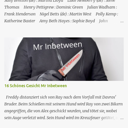
Sally Bretton (de) : Martha Lloyd Luke Newberry (de) : Steve
Thomas Henry Pettigrew : Dominic Green Julian Wadham :
Frank Henderson Nigel Betts (de) : Martin West Polly Kemp :
Katherine Baxter Amy Beth Hayes : Sophie Boyd John
Marquez (de) : Tom Lewis Herndersons Leiche wurde von
Katherine Baxter, der Putzfrau, gefunden; die Tür zu Hendersons
Büro war verschlossen, und Steve musste sie mit einem
Feuerlöscher gewaltsam öffnen. Im St. Marie's gesteht Sophie JP,
dass Tom auch mit dem Schmuggel von Rum Geld verdient hat,
was aber nicht mit seinem Tod zusammenzuhängen scheint.
Henderson starb an einer Schusswunde, die Waffe liegt neben der
Leiche, es sieht nach Selbstmord aus, außerdem fehlt einer seiner
Zwillinge, was darauf hindeutet, dass der fehlende Zwilling
16 Schönes Gesicht Mr Inbetween
derselbe ist, der in Toms Boot gefunden wurde, und dass
Henderson ihn getötet und sich da...
Freddy distanziert sich von Ray nach dem Vorfall mit Davros'
Bruder. Beim Schießen mit seinem Hund wird Ray von zwei Bikern
angegriffen, die von Alex geschickt wurden, und tötet sie, wobei
sein Auge verletzt wird. Sein Hund wird im Kreuzfeuer getötet, und
so kontaktiert Ray Dave, der ihm bereitwillig hilft, Alex zu