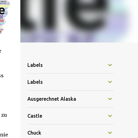
r
Labels
ss
Labels
Ausgerechnet Alaska
 zu
Castle
Chuck
 nie