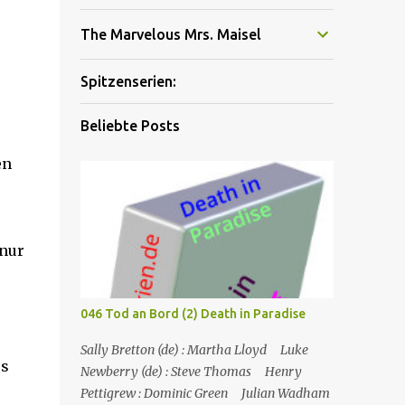
The Marvelous Mrs. Maisel
Spitzenserien:
Beliebte Posts
en
 nur
046 Tod an Bord (2) Death in Paradise
Sally Bretton (de) : Martha Lloyd Luke
es
Newberry (de) : Steve Thomas Henry
Pettigrew : Dominic Green Julian Wadham