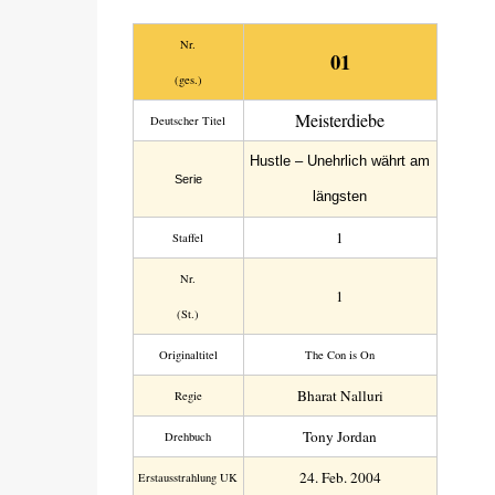
Nr.
01
(ges.)
Meisterdiebe
Deutscher Titel
Hustle – Unehrlich währt am
Serie
längsten
1
Staffel
Nr.
1
(St.)
Original­titel
The Con is On
Bharat Nalluri
Regie
Tony Jordan
Drehbuch
24. Feb. 2004
Erstaus­strahlung UK