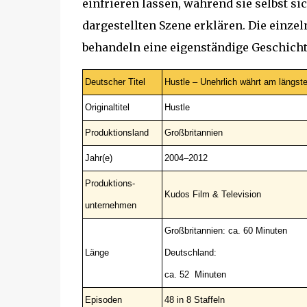
einfrieren lassen, während sie selbst s
dargestellten Szene erklären. Die einze
behandeln eine eigenständige Geschich
Deutscher Titel
Hustle – Unehrlich währt am längst
Originaltitel
Hustle
Produktionsland
Großbritannien
Jahr(e)
2004–2012
Produktions-
Kudos Film & Television
unternehmen
Großbritannien: ca. 60 Minuten
Länge
Deutschland:
ca. 52 Minuten
Episoden
48 in 8 Staffeln