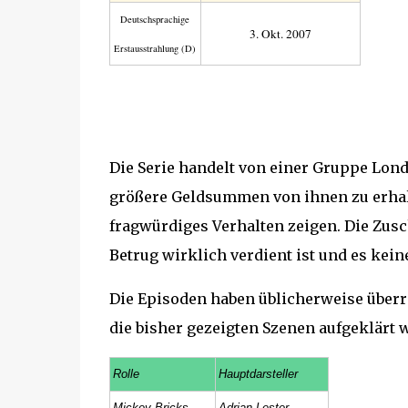
Deutsch­sprachige
3. Okt. 2007
Erstaus­strahlung (D)
Die Serie handelt von einer Gruppe Lond
größere Geldsummen von ihnen zu erhalt
fragwürdiges Verhalten zeigen. Die Zus
Betrug wirklich verdient ist und es keine
Die Episoden haben üblicherweise überr
die bisher gezeigten Szenen aufgeklärt 
Rolle
Hauptdarsteller
Mickey Bricks
Adrian Lester