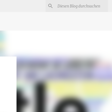
#
Star Trek Serien
Star Wars Serien
Marvel