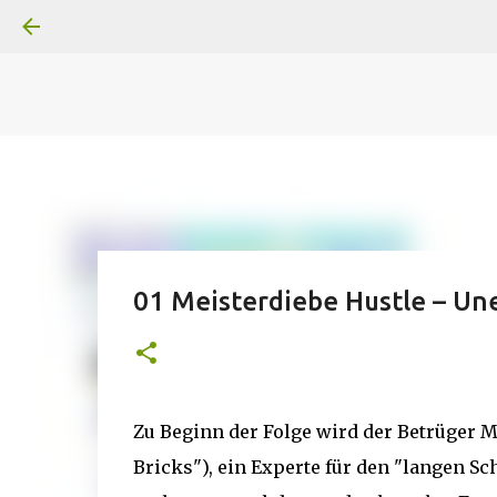
A
B
C
D
Der
Die
E
F
G
H
I J
K
L
M
Superheldenserien
DC
Superheldenserien
01 Meisterdiebe Hustle – Un
Zu Beginn der Folge wird der Betrüger M
Bricks"), ein Experte für den "langen S