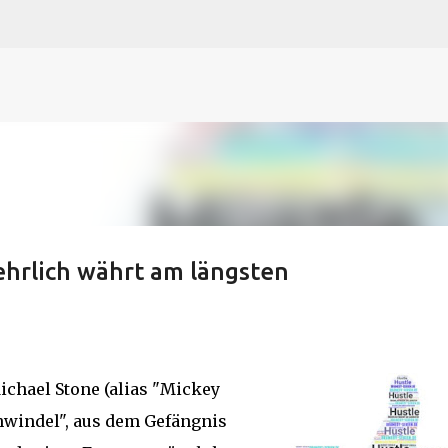
N
O
P Q
R
S
T
The
U V
W X Y
Z
Direkt zum Hauptbereich
ehrlich währt am längsten
ichael Stone (alias "Mickey
chwindel", aus dem Gefängnis