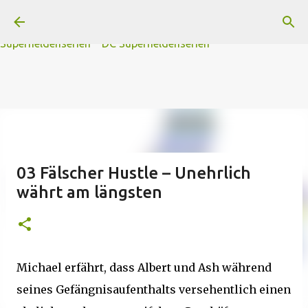
A
B
C
D
Der
Die
E
F
G
H
I J
K
L
M
Direkt zum Hauptbereich
N
O
P Q
R
S
T
The
U V
W X Y
Z
#
Star Trek Serien
Star Wars Serien
Marvel
Superheldenserien
DC
Superheldenserien
03 Fälscher Hustle – Unehrlich
währt am längsten
Michael erfährt, dass Albert und Ash während
seines Gefängnisaufenthalts versehentlich einen