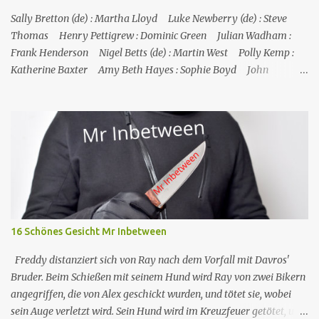
Sally Bretton (de) : Martha Lloyd Luke Newberry (de) : Steve
Thomas Henry Pettigrew : Dominic Green Julian Wadham :
Frank Henderson Nigel Betts (de) : Martin West Polly Kemp :
Katherine Baxter Amy Beth Hayes : Sophie Boyd John
Marquez (de) : Tom Lewis Herndersons Leiche wurde von
Katherine Baxter, der Putzfrau, gefunden; die Tür zu Hendersons
Büro war verschlossen, und Steve musste sie mit einem
Feuerlöscher gewaltsam öffnen. Im St. Marie's gesteht Sophie JP,
dass Tom auch mit dem Schmuggel von Rum Geld verdient hat,
was aber nicht mit seinem Tod zusammenzuhängen scheint.
Henderson starb an einer Schusswunde, die Waffe liegt neben der
Leiche, es sieht nach Selbstmord aus, außerdem fehlt einer seiner
Zwillinge, was darauf hindeutet, dass der fehlende Zwilling
16 Schönes Gesicht Mr Inbetween
derselbe ist, der in Toms Boot gefunden wurde, und dass
Henderson ihn getötet und sich da...
Freddy distanziert sich von Ray nach dem Vorfall mit Davros'
Bruder. Beim Schießen mit seinem Hund wird Ray von zwei Bikern
angegriffen, die von Alex geschickt wurden, und tötet sie, wobei
sein Auge verletzt wird. Sein Hund wird im Kreuzfeuer getötet, und