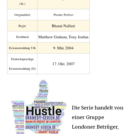
(St.)
Original­titel
Picture Perfect
Bharat Nalluri
Regie
Matthew Graham, Tony Jordan
Drehbuch
9. Mär. 2004
Erstaus­strahlung UK
Deutsch­sprachige
17. Okt. 2007
Erstaus­strahlung (D)
Die Serie handelt von
einer Gruppe
Londoner Betrüger,