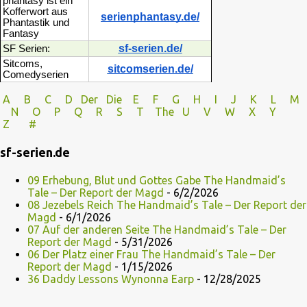
phantasy ist ein
Kofferwort aus
serienphantasy.de/
Phantastik und
Fantasy
sf-serien.de/
SF Serien:
Sitcoms,
sitcomserien.de/
Comedyserien
A
B
C
D
Der
Die
E
F
G
H
I J
K
L
M
N
O
P Q
R
S
T
The
U V
W X Y
Z
#
sf-serien.de
09 Erhebung, Blut und Gottes Gabe The Handmaid’s
Tale – Der Report der Magd
- 6/2/2026
08 Jezebels Reich The Handmaid’s Tale – Der Report der
Magd
- 6/1/2026
07 Auf der anderen Seite The Handmaid’s Tale – Der
Report der Magd
- 5/31/2026
06 Der Platz einer Frau The Handmaid’s Tale – Der
Report der Magd
- 1/15/2026
36 Daddy Lessons Wynonna Earp
- 12/28/2025