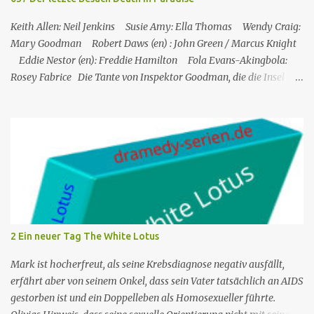
Inspektors vor Ort, Chief Inspector Jack Mooney, fortzusetzen...
Keith Allen: Neil Jenkins Susie Amy: Ella Thomas Wendy Craig:
Mary Goodman Robert Daws (en) : John Green / Marcus Knight
Eddie Nestor (en): Freddie Hamilton Fola Evans-Akingbola:
Rosey Fabrice Die Tante von Inspektor Goodman, die die Insel
besucht, wird indirekt Zeuge eines Mordes in ihrem Hotel: Ihr
Zimmernachbar wurde über ihren Balkon gekippt. Das erste, was
er tat, als er auf die Insel kam, war, Neil Jenkins zu treffen, einen
ehemaligen Gangster, der gekommen war, um einen ruhigen
Ruhestand in der Sonne zu verbringen. Humphrey nimmt seine
Tante Mary, die er sehr mag, in Saint Marie auf und bringt sie in
einem Hotel unter. Mitten in der Nacht hört Mary etwas von einer
der Hotelterrassen fallen. Sie ruft Freddie, den Concierge, an, und
die beiden verlassen das Hotel und finden eine Leiche: es ist John
2 Ein neuer Tag The White Lotus
Green, einer der Gäste des Hotels. Humprey ist daher gezwungen,
de...
Mark ist hocherfreut, als seine Krebsdiagnose negativ ausfällt,
erfährt aber von seinem Onkel, dass sein Vater tatsächlich an AIDS
gestorben ist und ein Doppelleben als Homosexueller führte.