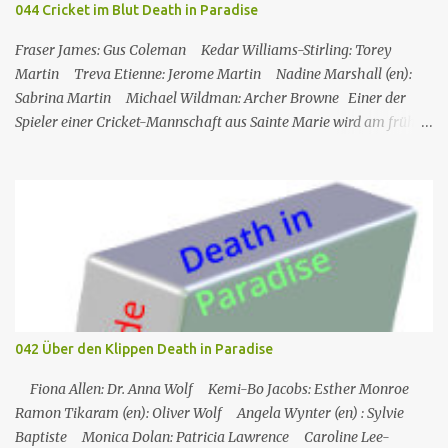
044 Cricket im Blut Death in Paradise
Eingewickelt Serie Burn notice Staffel Staffel 1 Nr. (St.) 10 Original­
titel False Flag Erstaus­strahlung USA 13. Sep. 2007 Deutsch­
Fraser James: Gus Coleman Kedar Williams-Stirling: Torey
sprachige Erstaus­strahl...
Martin Treva Etienne: Jerome Martin Nadine Marshall (en):
Sabrina Martin Michael Wildman: Archer Browne Einer der
Spieler einer Cricket-Mannschaft aus Sainte Marie wird am frühen
Morgen tot auf dem Spielfeld aufgefunden. Am Vortag hatte ein
Gala-Spiel stattgefunden, bei dem Geld gesammelt wurde, um
seinen Sohn in ein Krankenhaus in den USA schicken zu können,
und er hatte den Sieg mit einigen Teammitgliedern die ganze
Nacht lang gefeiert. In der Zwischenzeit muss Martha nach
England zurückkehren, was Humphrey sehr bedauert. Die
Mitglieder des Cricketclubs feiern den Sieg eines Spiels, ein
Mitglied des Clubs, Jerome, geht Bier holen und wird dann von
seinem Freund Gus tot vor dem Club aufgefunden. Humhrey und
042 Über den Klippen Death in Paradise
seine Kollegen versuchen, den Fall zu lösen: Gus, Archer und auch
Sabrina und Torey (die Frau bzw. der Sohn des Op...
Fiona Allen: Dr. Anna Wolf Kemi-Bo Jacobs: Esther Monroe
Ramon Tikaram (en): Oliver Wolf Angela Wynter (en) : Sylvie
Baptiste Monica Dolan: Patricia Lawrence Caroline Lee-