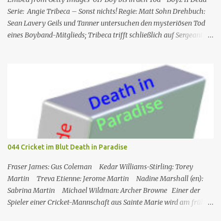
Serie: Angie Tribeca – Sonst nichts! Regie: Matt Sohn Drehbuch:
Sean Lavery Geils und Tanner untersuchen den mysteriösen Tod
eines Boyband-Mitglieds; Tribeca trifft schließlich auf Sergeant
Pepper, der mit Mayhem Global in Verbindung zu stehen scheint.
Gastauftritte: James Franco, Heather Graham, Joey McIntyre, Saul
Rubinek, Chris Kirkpatrick, Aaron Carter, Colton Dunn und Joe
Jonas Die Serie Angie Tribeca – Sonst nichts! , welche eine
Persiflage auf verschiedene Polizei- und Krimiserien ist, wurde
erdacht vom Komiker Steve Carell und dessen Ehefrau Nancy
Walls Carell . Gastdarsteller in Staffel 2 : Busy Philipps ,Rhys
Darby , Heather Graham, Saul Rubinek und James Franco
Hauptbesetzung Rollenname Schauspieler Hauptrolle
044 Cricket im Blut Death in Paradise
Synchrondarsteller Det. Angela „Angie“ Tribeca Rashida Jones
1.01– Angela Wiederhut Jay Geils Hayes M...
Fraser James: Gus Coleman Kedar Williams-Stirling: Torey
Martin Treva Etienne: Jerome Martin Nadine Marshall (en):
Sabrina Martin Michael Wildman: Archer Browne Einer der
Spieler einer Cricket-Mannschaft aus Sainte Marie wird am frühen
Morgen tot auf dem Spielfeld aufgefunden. Am Vortag hatte ein