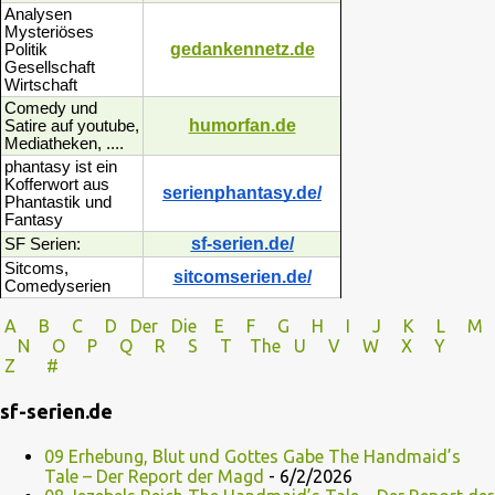
Analysen
Mysteriöses
gedankennetz.de
Politik
Gesellschaft
Wirtschaft
Comedy und
humorfan.de
Satire auf youtube,
Mediatheken, ....
phantasy ist ein
Kofferwort aus
serienphantasy.de/
Phantastik und
Fantasy
sf-serien.de/
SF Serien:
Sitcoms,
sitcomserien.de/
Comedyserien
A
B
C
D
Der
Die
E
F
G
H
I J
K
L
M
N
O
P Q
R
S
T
The
U V
W X Y
Z
#
sf-serien.de
09 Erhebung, Blut und Gottes Gabe The Handmaid’s
Tale – Der Report der Magd
- 6/2/2026