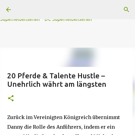
A
B
C
D
Der
Die
E
F
G
H
I J
K
L
M
Direkt zum Hauptbereich
N
O
P Q
R
S
T
The
U V
W X Y
Z
#
Star Trek Serien
Star Wars Serien
Marvel
Superheldenserien
DC
Superheldenserien
20 Pferde & Talente Hustle –
Unehrlich währt am längsten
Zurück im Vereinigten Königreich übernimmt
Danny die Rolle des Anführers, indem er ein