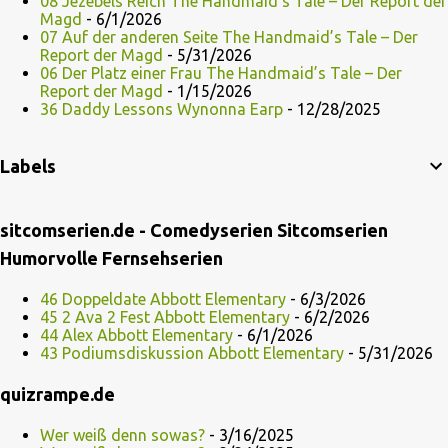
08 Jezebels Reich The Handmaid’s Tale – Der Report der
Magd
- 6/1/2026
07 Auf der anderen Seite The Handmaid’s Tale – Der
Report der Magd
- 5/31/2026
06 Der Platz einer Frau The Handmaid’s Tale – Der
Report der Magd
- 1/15/2026
36 Daddy Lessons Wynonna Earp
- 12/28/2025
Labels
sitcomserien.de - Comedyserien Sitcomserien
Humorvolle Fernsehserien
46 Doppeldate Abbott Elementary
- 6/3/2026
45 2 Ava 2 Fest Abbott Elementary
- 6/2/2026
44 Alex Abbott Elementary
- 6/1/2026
43 Podiumsdiskussion Abbott Elementary
- 5/31/2026
quizrampe.de
Wer weiß denn sowas?
- 3/16/2025