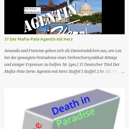
37 Der Mafia-Pate Agentin mit Herz
Amanda und Francine geben sich als Dienstmädchen aus, um Lee
bei der gewagten Festnahme eines Verbrechersyndikat-Königs
und einiger Erpresser zu helfen. Nr. (ges.) 37 Deutscher Titel Der
Mafia-Pate Serie: Agentin mit Herz Staffel 1 Staffel 2 Nr. (St.) 16
Original­titel Life of the party Erstaus­strahlung USA 18. Feb. 1985
Deutsch­sprachige Erstaus­strahlung (D) 1. Dez. 1986 Regie Will
Mackenzie Buch Stephen Hattman Serieninfos: In dem Pilot der
Serie wird Amanda King , eine geschiedene Hausfrau und Mutter
von zwei Söhnen, als freie Mitarbeiterin eines kleinen US-
amerikanischen Geheimdienstes angeworben. Dort arbeitet sie als
Agentin an der Seite von Lee Stetson , Tarnname „Scarecrow“ (engl.
für Vogelscheuche), den sie am Ende der vierten und letzten Staffel