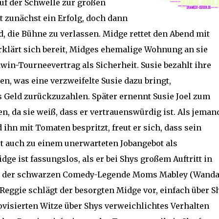
uf der Schwelle zur großen
t zunächst ein Erfolg, doch dann
, die Bühne zu verlassen. Midge rettet den Abend mit
rklärt sich bereit, Midges ehemalige Wohnung an sie
in-Tourneevertrag als Sicherheit. Susie bezahlt ihre
, was eine verzweifelte Susie dazu bringt,
 Geld zurückzuzahlen. Später ernennt Susie Joel zum
n, da sie weiß, dass er vertrauenswürdig ist. Als jeman
ihn mit Tomaten bespritzt, freut er sich, dass sein
rt auch zu einem unerwarteten Jobangebot als
dge ist fassungslos, als er bei Shys großem Auftritt in
or der schwarzen Comedy-Legende Moms Mabley (Wand
 Reggie schlägt der besorgten Midge vor, einfach über S
visierten Witze über Shys verweichlichtes Verhalten