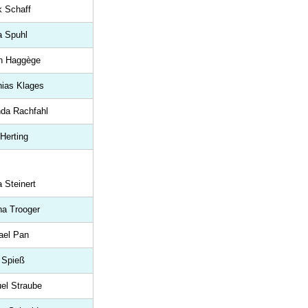
k Schaff
a Spuhl
en Haggège
hias Klages
nda Rachfahl
Herting
a Steinert
na Trooger
ael Pan
 Spieß
el Straube