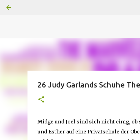
A
B
C
D
Der
Die
E
F
G
H
I J
K
L
M
Superheldenserien
DC
Superheldenserien
26 Judy Garlands Schuhe The
Midge und Joel sind sich nicht einig, ob 
und Esther auf eine Privatschule der Ob