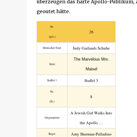
überzeugen das harte Apollo-Publikum, ab
geoutet hätte.
Nr.
26
(ges.)
Judy Garlands Schuhe
Deutscher Titel
The Marvelous Mrs.
Serie
Maisel
Staffel 3
Staffel 1
Nr.
8
(St.)
A Jewish Girl Walks Into
Original­titel
the Apollo …
Amy Sherman-Palladino
Regie