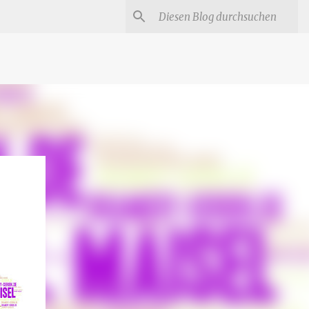
#
Star Trek Serien
Star Wars Serien
Marvel