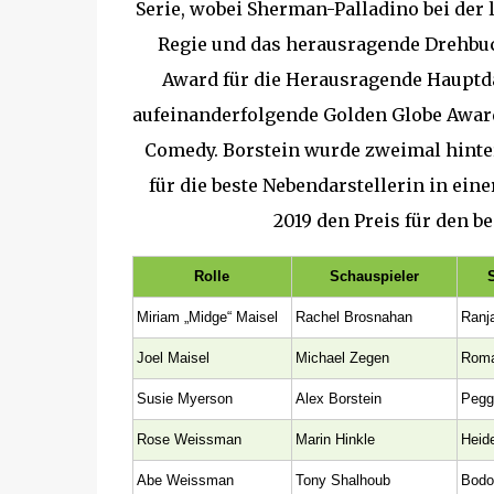
Serie, wobei Sherman-Palladino bei der 
Regie und das herausragende Drehbu
Award für die Herausragende Hauptda
aufeinanderfolgende Golden Globe Award
Comedy. Borstein wurde zweimal hinte
für die beste Nebendarstellerin in e
2019 den Preis für den b
Rolle
Schauspieler
Miriam „Midge“ Maisel
Rachel Brosnahan
Ranj
Joel Maisel
Michael Zegen
Roma
Susie Myerson
Alex Borstein
Pegg
Rose Weissman
Marin Hinkle
Heid
Abe Weissman
Tony Shalhoub
Bodo