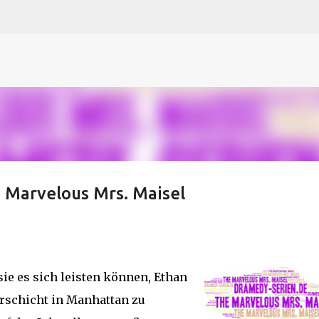
N
O
P Q
R
S
T
The
U V
W X Y
Z
Direkt zum Hauptbereich
 Marvelous Mrs. Maisel
sie es sich leisten können, Ethan
erschicht in Manhattan zu