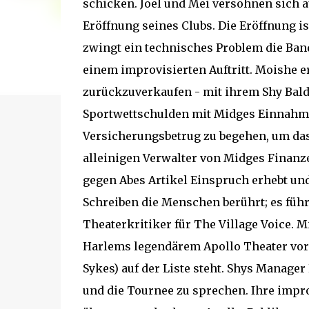
schicken. Joel und Mei versöhnen sich a
Eröffnung seines Clubs. Die Eröffnung is
zwingt ein technisches Problem die Band
einem improvisierten Auftritt. Moishe e
zurückzuverkaufen - mit ihrem Shy Baldw
Sportwettschulden mit Midges Einnahmen
Versicherungsbetrug zu begehen, um das
alleinigen Verwalter von Midges Finanze
gegen Abes Artikel Einspruch erhebt und 
Schreiben die Menschen berührt; es füh
Theaterkritiker für The Village Voice. Mi
Harlems legendärem Apollo Theater v
Sykes) auf der Liste steht. Shys Manager
und die Tournee zu sprechen. Ihre impro