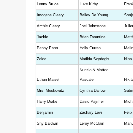
Lenny Bruce
Luke Kirby
Fran
Imogene Cleary
Bailey De Young
Sonj
Archie Cleary
Joel Johnstone
Juli
Jackie
Brian Tarantina
Matt
Penny Pann
Holly Curran
Meli
Zelda
Matilda Szydagis
Nina 
Nunzio & Matteo
Ethan Maisel
Pascale
Nikit
Mrs. Moskowitz
Cynthia Darlow
Sabi
Harry Drake
David Paymer
Mich
Benjamin
Zachary Levi
Felix
Shy Baldwin
Leroy McClain
Manu