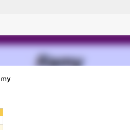
N
O
P Q
R
S
T
The
U V
W X Y
Z
Direkt zum Hauptbereich
Ramy