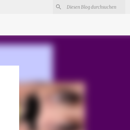
#
Star Trek Serien
Star Wars Serien
Marvel