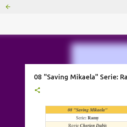
A
B
C
D
Der
Die
E
F
G
H
I J
K
L
M
Superheldenserien
DC
Superheldenserien
08 "Saving Mikaela" Serie: 
08 "Saving Mikaela"
: Ramy
Serie
Regie
Cherien Dabis