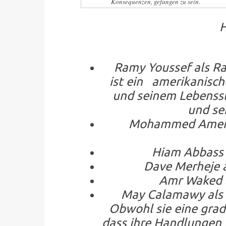
Konsequenzen, gefangen zu sein.
H
Ramy Youssef als Ramy
ist ein amerikanisch
und seinem Lebensst
und sei
Mohammed Amer als
Hiam Abbass a
Dave Merheje al
Amr Waked al
May Calamawy als D
Obwohl sie eine gradu
dass ihre Handlungen 