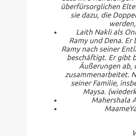
überfürsorglichen Elt
sie dazu, die Doppe
werden, 
Laith Nakli als On
Ramy und Dena. Er b
Ramy nach seiner Ent
beschäftigt. Er gibt 
Äußerungen ab, o
zusammenarbeitet. N
seiner Familie, in
Maysa. (wiederk
Mahershala Ali 
MaameYaa B
W