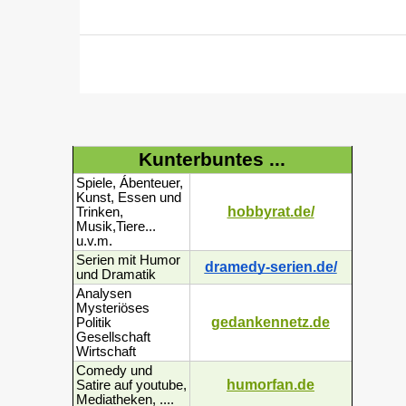
Kunterbuntes ...
Spiele, Ábenteuer,
Kunst, Essen und
hobbyrat.de/
Trinken,
Musik,Tiere...
u.v.m.
Serien mit Humor
dramedy-serien.de/
und Dramatik
Analysen
Mysteriöses
gedankennetz.de
Politik
Gesellschaft
Wirtschaft
Comedy und
humorfan.de
Satire auf youtube,
Mediatheken, ....