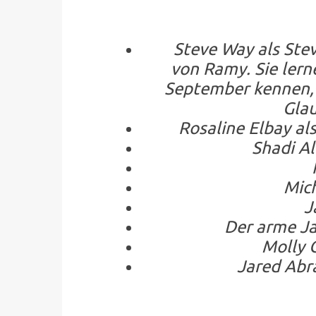
Steve Way als Steve
von Ramy. Sie lern
September kennen,
Gla
Rosaline Elbay als 
Shadi Alfo
Ka
Micha
Jad
Der arme Jag
Molly Go
Jared Abrah