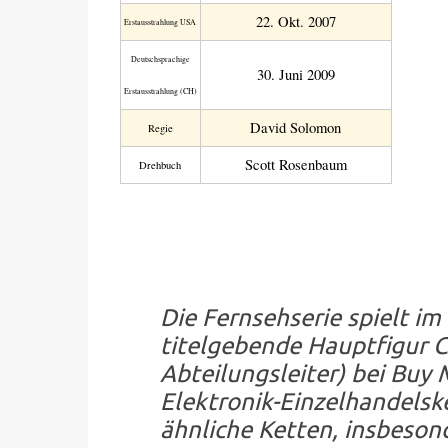
22. Okt. 2007
Erstaus­strahlung USA
Deutsch­sprachige
30. Juni 2009
Erstaus­strahlung (CH)
David Solomon
Regie
Scott Rosenbaum
Drehbuch
Die Fernsehserie spielt im
titelgebende Hauptfigur Ch
Abteilungsleiter) bei Buy 
Elektronik-Einzelhandelske
ähnliche Ketten, insbeson