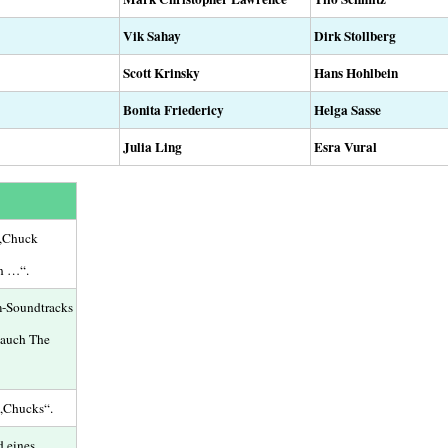
Vik Sahay
Dirk Stollberg
Scott Krinsky
Hans Hohlbein
Bonita Friedericy
Helga Sasse
Julia Ling
Esra Vural
 „Chuck
n …“.
m-Soundtracks
 auch The
 „Chucks“.
d eines