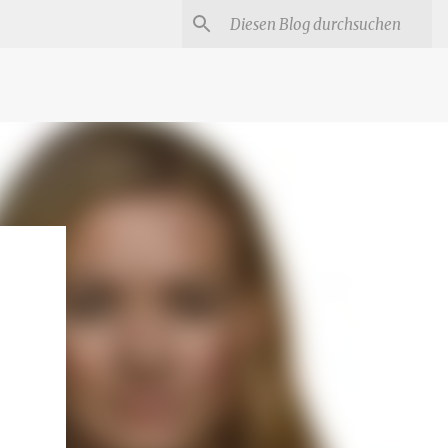
#
Star Trek Serien
Star Wars Serien
Marvel