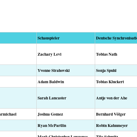
Schauspieler
Deutsche Synchronisati
Zachary Levi
Tobias Nath
Yvonne Strahovski
Sonja Spuhl
Adam Baldwin
Tobias Kluckert
Sarah Lancaster
Antje von der Ahe
armichael
Joshua Gomez
Bernhard Völger
Ryan McPartlin
Robin Kahnmeyer
Mark Christopher Lawrence
Tilo Schmitz