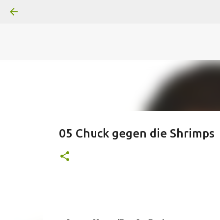
A
B
C
D
Der
Die
E
F
G
H
I J
K
L
M
Superheldenserien
DC
Superheldenserien
05 Chuck gegen die Shrimps