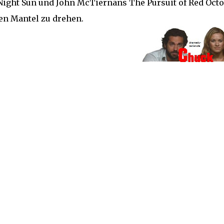
ight Sun und John McTiernans The Pursuit of Red Octo
ren Mantel zu drehen.