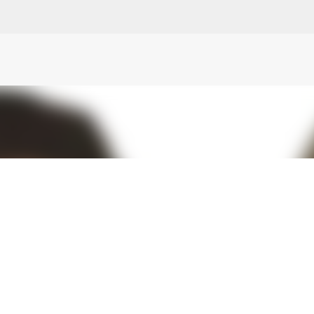
N
O
P Q
R
S
T
The
U V
W X Y
Z
Direkt zum Hauptbereich