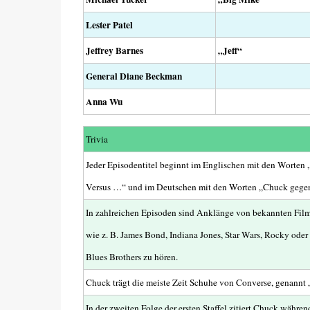
Lester Patel
Jeffrey Barnes
„Jeff“
General Diane Beckman
Anna Wu
Trivia
Jeder Episodentitel beginnt im Englischen mit den Worten
Versus …“ und im Deutschen mit den Worten „Chuck gege
In zahlreichen Episoden sind Anklänge von bekannten Fil
wie z. B. James Bond, Indiana Jones, Star Wars, Rocky oder
Blues Brothers zu hören.
Chuck trägt die meiste Zeit Schuhe von Converse, genannt
In der zweiten Folge der ersten Staffel zitiert Chuck währen