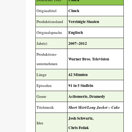
Chuck
Originaltitel
Vereinigte Staaten
Produktionsland
Englisch
Originalsprache
2007–2012
Jahr(e)
Produktions-
Warner Bros. Television
unternehmen
42 Minuten
Länge
91 in 5 Staffeln
Episoden
Actionserie, Dramedy
Genre
Titelmusik
Short Skirt/Long Jacket – Cake
Josh Schwartz,
Idee
Chris Fedak