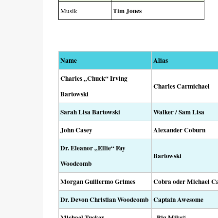
Tim Jones
Musik
Name
Alias
Charles „Chuck“ Irving
Charles Carmichael
Bartowski
Sarah Lisa Bartowski
Walker / Sam Lisa
John Casey
Alexander Coburn
Dr. Eleanor „Ellie“ Fay
Bartowski
Woodcomb
Morgan Guillermo Grimes
Cobra oder Michael C
Dr. Devon Christian Woodcomb
Captain Awesome
Michael Tucker
„Big Mike“