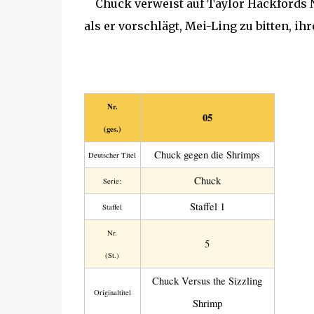
Chuck verweist auf Taylor Hackfords N
als er vorschlägt, Mei-Ling zu bitten, ih
Nr.
05
(ges.)
Chuck gegen die Shrimps
Deutscher Titel
Chuck
Serie:
Staffel 1
Staffel
Nr.
5
(St.)
Chuck Versus the Sizzling
Original­titel
Shrimp