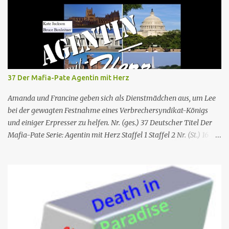
37 Der Mafia-Pate Agentin mit Herz
Amanda und Francine geben sich als Dienstmädchen aus, um Lee
bei der gewagten Festnahme eines Verbrechersyndikat-Königs
und einiger Erpresser zu helfen. Nr. (ges.) 37 Deutscher Titel Der
Mafia-Pate Serie: Agentin mit Herz Staffel 1 Staffel 2 Nr. (St.) 16
Original­titel Life of the party Erstaus­strahlung USA 18. Feb. 1985
Deutsch­sprachige Erstaus­strahlung (D) 1. Dez. 1986 Regie Will
Mackenzie Buch Stephen Hattman Serieninfos: In dem Pilot der
Serie wird Amanda King , eine geschiedene Hausfrau und Mutter
von zwei Söhnen, als freie Mitarbeiterin eines kleinen US-
amerikanischen Geheimdienstes angeworben. Dort arbeitet sie als
Agentin an der Seite von Lee Stetson , Tarnname „Scarecrow“ (engl.