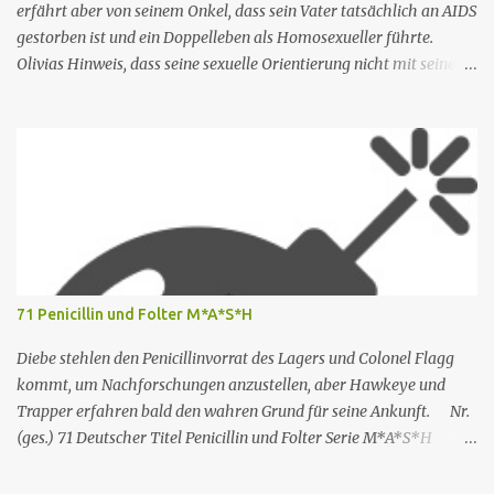
erfährt aber von seinem Onkel, dass sein Vater tatsächlich an AIDS
gestorben ist und ein Doppelleben als Homosexueller führte.
Olivias Hinweis, dass seine sexuelle Orientierung nicht mit seiner
Männlichkeit übereinstimmt, kommt nicht gut an. Shane ruft
seine Mutter an, um das Reisebüro zu bitten, Armond wegen des
Buchungsfehlers zurechtzuweisen. Rachel erwägt, einen neuen
Schreibauftrag anzunehmen, aber Shane besteht darauf, dass sie
nicht mehr arbeiten darf. Rachel trifft sich mit Nicole, die ihr rät,
ihre Unabhängigkeit zu bewahren. Nr. (ges.) 2 Deutscher Titel Ein
neuer Tag Serie The White Lotus Staffel Staffel 1 Nr. (St.) 2
Original­titel New Day Regie Mike White Drehbuch Mike White
Erstaus­strahlung USA 18. Juli 2021 Deutsch­sprachige Erstaus­
71 Penicillin und Folter M*A*S*H
strahlung (D/A/CH) 23. Aug. 2021 Als Nicole jedoch erfährt, dass
Rachel einen Zeitschriftenartikel geschrieben hat, in dem sie sie
Diebe stehlen den Penicillinvorrat des Lagers und Colonel Flagg
erwähnt, kritisiert Nicole Rachels Arbeit,...
kommt, um Nachforschungen anzustellen, aber Hawkeye und
Trapper erfahren bald den wahren Grund für seine Ankunft. Nr.
(ges.) 71 Deutscher Titel Penicillin und Folter Serie M*A*S*H
Staffel Staffel 3 Nr. (St.) 23 Original­titel White Gold Regie Hy
Averback Buch Larry Gelbart & Simon Muntner Prod.code B-319