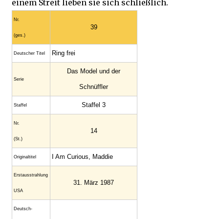
einem Streit lieben sie sich schließlich.
Nr.
39
(ges.)
Ring frei
Deutscher Titel
Das Model und der
Serie
Schnüffler
Staffel 3
Staffel
Nr.
14
(St.)
I Am Curious, Maddie
Original­titel
Erstaus­strahlung
31. März 1987
USA
Deutsch­