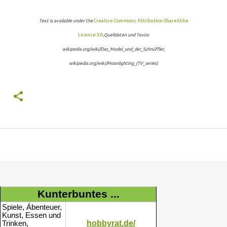
Text is available under the
Creative Commons Attribution-ShareAlike
License 3.0
;Quelldaten und Texte:
wikipedia.org/wiki/Das_Model_und_der_Schnüffler,
wikipedia.org/wiki/Moonlighting_(TV_series)
Kunterbuntes ...
Spiele, Ábenteuer,
Kunst, Essen und
hobbyrat.de/
Trinken,