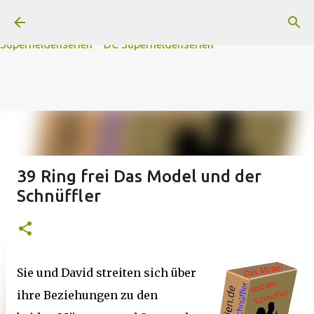
A
B
C
D
Der
Die
E
F
G
H
I J
K
L
M
Direkt zum Hauptbereich
N
O
P Q
R
S
T
The
U V
W X Y
Z
#
Star Trek Serien
Star Wars Serien
Marvel
Superheldenserien
DC
Superheldenserien
39 Ring frei Das Model und der
Schnüffler
Sie und David streiten sich über
ihre Beziehungen zu den