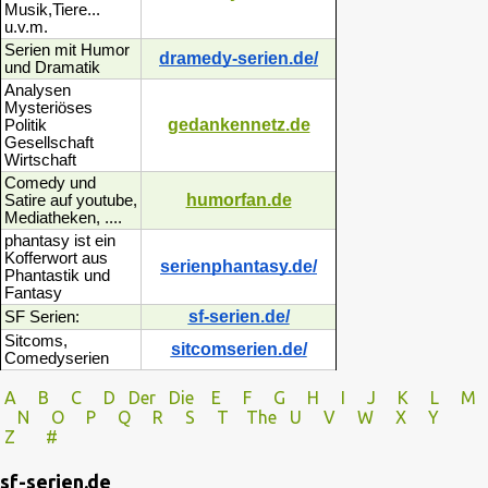
Musik,Tiere...
u.v.m.
Serien mit Humor
dramedy-serien.de/
und Dramatik
Analysen
Mysteriöses
gedankennetz.de
Politik
Gesellschaft
Wirtschaft
Comedy und
humorfan.de
Satire auf youtube,
Mediatheken, ....
phantasy ist ein
Kofferwort aus
serienphantasy.de/
Phantastik und
Fantasy
sf-serien.de/
SF Serien:
Sitcoms,
sitcomserien.de/
Comedyserien
A
B
C
D
Der
Die
E
F
G
H
I J
K
L
M
N
O
P Q
R
S
T
The
U V
W X Y
Z
#
sf-serien.de