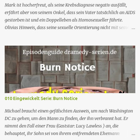
Hans Nitschke Erich Räuker Heinz Giese Major Frank
Mark ist hocherfreut, als seine Krebsdiagnose negativ ausfällt,
„Frettchengesicht“ Burns Larry Linville Uwe Paulsen (...
erfährt aber von seinem Onkel, dass sein Vater tatsächlich an AIDS
gestorben ist und ein Doppelleben als Homosexueller führte.
Olivias Hinweis, dass seine sexuelle Orientierung nicht mit seiner
Männlichkeit übereinstimmt, kommt nicht gut an. Shane ruft
seine Mutter an, um das Reisebüro zu bitten, Armond wegen des
Buchungsfehlers zurechtzuweisen. Rachel erwägt, einen neuen
Schreibauftrag anzunehmen, aber Shane besteht darauf, dass sie
nicht mehr arbeiten darf. Rachel trifft sich mit Nicole, die ihr rät,
ihre Unabhängigkeit zu bewahren. Nr. (ges.) 2 Deutscher Titel Ein
neuer Tag Serie The White Lotus Staffel Staffel 1 Nr. (St.) 2
Original­titel New Day Regie Mike White Drehbuch Mike White
Erstaus­strahlung USA 18. Juli 2021 Deutsch­sprachige Erstaus­
010 Eingewickelt Serie: Burn Notice
strahlung (D/A/CH) 23. Aug. 2021 Als Nicole jedoch erfährt, dass
Rachel einen Zeitschriftenartikel geschrieben hat, in dem sie sie
Michael braucht einen gefälschten Ausweis, um nach Washington
erwähnt, kritisiert Nicole Rachels Arbeit,...
DC zu gehen, um den Mann zu finden, der ihn verbrannt hat. Er
nimmt den Fall einer Frau (Gaststar: Lucy Lawless ) an, die
behauptet, ihr Sohn sei von ihrem entfremdeten Ehemann