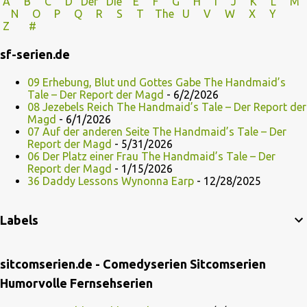
A
B
C
D
Der
Die
E
F
G
H
I J
K
L
M
N
O
P Q
R
S
T
The
U V
W X Y
Z
#
sf-serien.de
09 Erhebung, Blut und Gottes Gabe The Handmaid’s
Tale – Der Report der Magd
- 6/2/2026
08 Jezebels Reich The Handmaid’s Tale – Der Report der
Magd
- 6/1/2026
07 Auf der anderen Seite The Handmaid’s Tale – Der
Report der Magd
- 5/31/2026
06 Der Platz einer Frau The Handmaid’s Tale – Der
Report der Magd
- 1/15/2026
36 Daddy Lessons Wynonna Earp
- 12/28/2025
Labels
sitcomserien.de - Comedyserien Sitcomserien
Humorvolle Fernsehserien