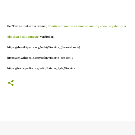
Der Text ist unter der Lizenz
„Creative-Commons Namensnennung – Weitergabe unter
gleichen Bedingungen“
verfügbar;
https://de.wikipedia.org/wiki/Violetta_(Fernsehserie)
https://en.wikipedia.org/wiki/Violetta_season_1
https://fr.wikipedia.org/wiki/Saison_1_de_Violetta