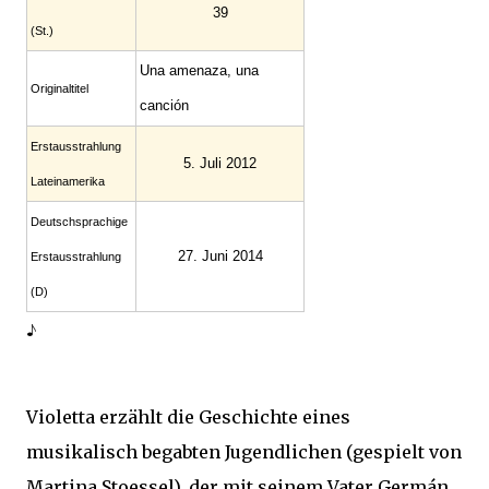
39
(St.)
Una amenaza, una
Original­titel
canción
Erstaus­strahlung
5. Juli 2012
Lateinamerika
Deutsch­sprachige
27. Juni 2014
Erstaus­strahlung
(D)
♪
Violetta erzählt die Geschichte eines
musikalisch begabten Jugendlichen (gespielt von
Martina Stoessel), der mit seinem Vater Germán