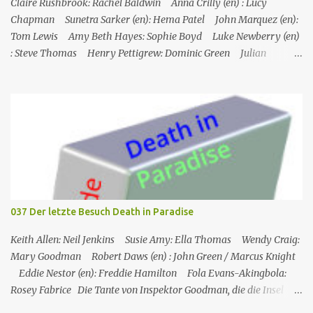
gemeinsam im Speisesa...
Claire Rushbrook: Rachel Baldwin Anna Crilly (en) : Lucy
Chapman Sunetra Sarker (en): Hema Patel John Marquez (en):
Tom Lewis Amy Beth Hayes: Sophie Boyd Luke Newberry (en)
: Steve Thomas Henry Pettigrew: Dominic Green Julian
Wadham: Frank Henderson (engl.) Nigel Betts (en): Martin West
Ein Mann wird mehrere Meilen von der Küste entfernt tot in
seinem Boot aufgefunden. Der Verdacht fällt zunächst auf die
Touristen, die das Boot mit seinem Steuermann am Tag des
Mordes gemietet hatten, und dann auf eine Gruppe von Touristen,
die das Boot am nächsten Tag mieten sollten. Einziges Problem:
Die Verdächtigen sind nach England zurückgekehrt. Der
Kommandant beschließt daraufhin, sein Team (mit Ausnahme von
JP) nach London zu schicken, um die Ermittlungen mit Hilfe eines
037 Der letzte Besuch Death in Paradise
Inspektors vor Ort, Chief Inspector Jack Mooney, fortzusetzen...
Keith Allen: Neil Jenkins Susie Amy: Ella Thomas Wendy Craig:
Mary Goodman Robert Daws (en) : John Green / Marcus Knight
Eddie Nestor (en): Freddie Hamilton Fola Evans-Akingbola:
Rosey Fabrice Die Tante von Inspektor Goodman, die die Insel
besucht, wird indirekt Zeuge eines Mordes in ihrem Hotel: Ihr