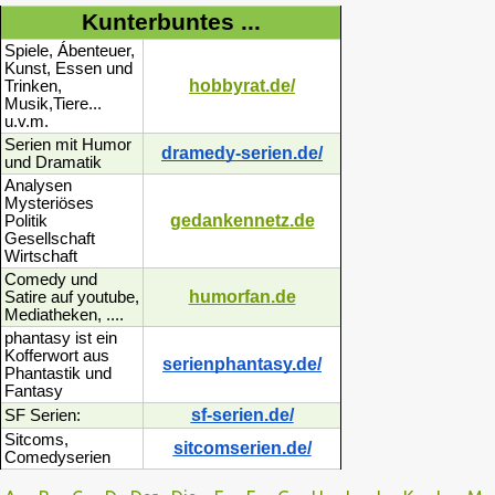
Kunterbuntes ...
Spiele, Ábenteuer,
Kunst, Essen und
hobbyrat.de/
Trinken,
Musik,Tiere...
u.v.m.
Serien mit Humor
dramedy-serien.de/
und Dramatik
Analysen
Mysteriöses
gedankennetz.de
Politik
Gesellschaft
Wirtschaft
Comedy und
humorfan.de
Satire auf youtube,
Mediatheken, ....
phantasy ist ein
Kofferwort aus
serienphantasy.de/
Phantastik und
Fantasy
sf-serien.de/
SF Serien:
Sitcoms,
sitcomserien.de/
Comedyserien