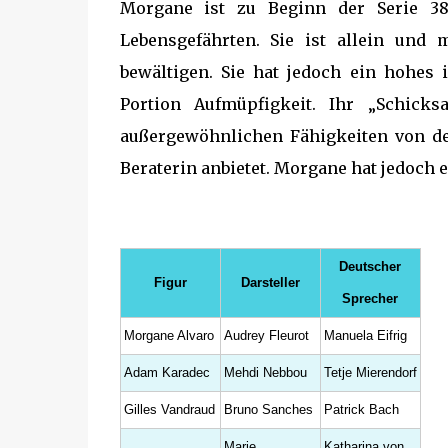
Morgane ist zu Beginn der Serie 38
Lebensgefährten. Sie ist allein und
bewältigen. Sie hat jedoch ein hohes i
Portion Aufmüpfigkeit. Ihr „Schicks
außergewöhnlichen Fähigkeiten von der 
Beraterin anbietet. Morgane hat jedoch e
Deutscher
Figur
Darsteller
Sprecher
Morgane Alvaro
Audrey Fleurot
Manuela Eifrig
Adam Karadec
Mehdi Nebbou
Tetje Mierendorf
Gilles Vandraud
Bruno Sanches
Patrick Bach
Marie
Katharina von