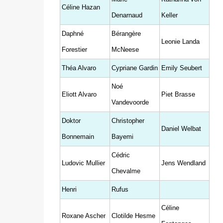
Céline Hazan
Denarnaud
Keller
Daphné
Bérangère
Leonie Landa
Forestier
McNeese
Théa Alvaro
Cypriane Gardin
Emily Seubert
Noé
Eliott Alvaro
Piet Brasse
Vandevoorde
Doktor
Christopher
Daniel Welbat
Bonnemain
Bayemi
Cédric
Ludovic Mullier
Jens Wendland
Chevalme
Henri
Rufus
Céline
Roxane Ascher
Clotilde Hesme