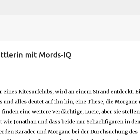
N
O
P Q
R
S
T
The
U V
W X Y
Z
Direkt zum Hauptbereich
ttlerin mit Mords-IQ
 eines Kitesurfclubs, wird an einem Strand entdeckt. E
und alles deutet auf ihn hin, eine These, die Morgane
inden eine weitere Verdächtige, Lucie, aber sie stellen
itt wie Jonathan und dass beide nur Schachfiguren in de
werden Karadec und Morgane bei der Durchsuchung des