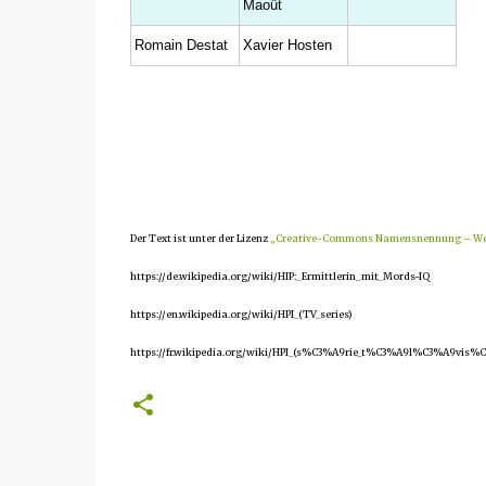
Maoût
Romain Destat
Xavier Hosten
Der Text ist unter der Lizenz
„Creative-Commons Namensnennung – Weit
https://de.wikipedia.org/wiki/HIP:_Ermittlerin_mit_Mords-IQ
https://en.wikipedia.org/wiki/HPI_(TV_series)
https://fr.wikipedia.org/wiki/HPI_(s%C3%A9rie_t%C3%A9l%C3%A9vis%