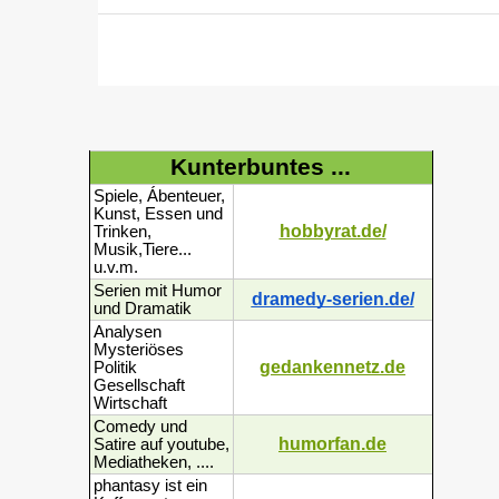
Kunterbuntes ...
Spiele, Ábenteuer,
Kunst, Essen und
hobbyrat.de/
Trinken,
Musik,Tiere...
u.v.m.
Serien mit Humor
dramedy-serien.de/
und Dramatik
Analysen
Mysteriöses
gedankennetz.de
Politik
Gesellschaft
Wirtschaft
Comedy und
humorfan.de
Satire auf youtube,
Mediatheken, ....
phantasy ist ein