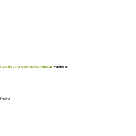
ergabe unter gleichen Bedingungen“
verfügbar;
C3%A9e)