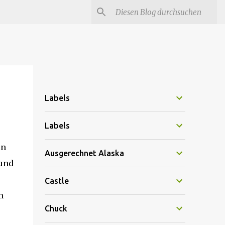
#
Star Trek Serien
Star Wars Serien
Marvel
Labels
Labels
in
Ausgerechnet Alaska
 und
Castle
m
Chuck