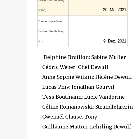
Erst­veröffent­lichung
20. Mai 2021
(FRA)
Deutsch­sprachige
Erst­veröffent­lichung
9. Dez. 2021
(D)
Delphine Braillon: Sabine Muller
Cédric Weber: Chef Dewulf
Anne-Sophie Wilkin: Hélène Dewulf
Lucas Phiv: Jonathan Gourvil
Tess Boutmann: Lucie Vandorme
Céline Romanowski: Strandlehrerin
Gwenaël Clause: Tony
Guillaume Matton: Lehrling Dewulf