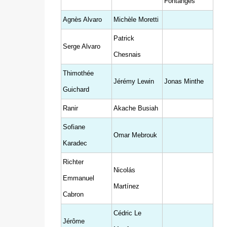
Fontanges
Agnès Alvaro
Michèle Moretti
Patrick
Serge Alvaro
Chesnais
Thimothée
Jérémy Lewin
Jonas Minthe
Guichard
Ranir
Akache Busiah
Sofiane
Omar Mebrouk
Karadec
Richter
Nicolás
Emmanuel
Martínez
Cabron
Cédric Le
Jérôme