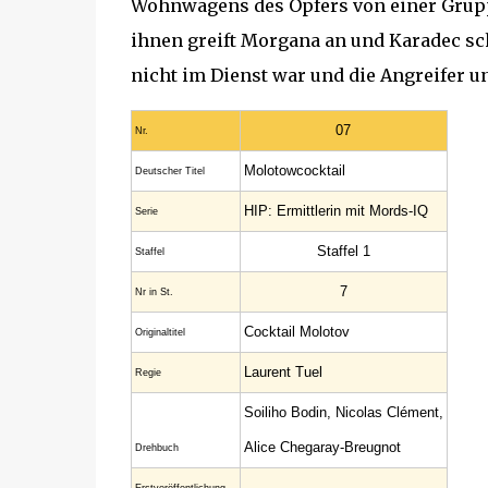
Wohnwagens des Opfers von einer Gruppe
ihnen greift Morgana an und Karadec schie
nicht im Dienst war und die Angreifer u
07
Nr.
Molotowcocktail
Deutscher Titel
HIP: Ermittlerin mit Mords-IQ
Serie
Staffel 1
Staffel
7
Nr in St.
Cocktail Molotov
Original­titel
Laurent Tuel
Regie
Soiliho Bodin, Nicolas Clément,
Alice Chegaray-Breugnot
Drehbuch