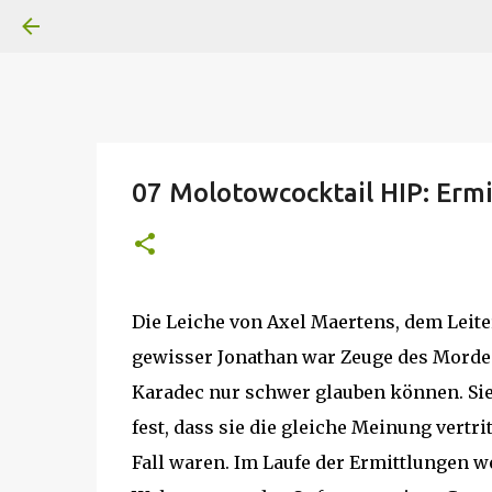
A
B
C
D
Der
Die
E
F
G
H
I J
K
L
M
Superheldenserien
DC
Superheldenserien
07 Molotowcocktail HIP: Ermi
Die Leiche von Axel Maertens, dem Leiter
gewisser Jonathan war Zeuge des Mordes 
Karadec nur schwer glauben können. Sie f
fest, dass sie die gleiche Meinung vertr
Fall waren. Im Laufe der Ermittlungen 