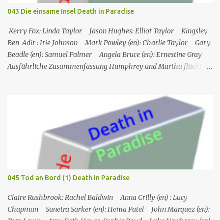
Zwillinge, was darauf hindeutet, dass der fehlende Zwilling
043 Die einsame Insel Death in Paradise
derselbe ist, der in Toms Boot gefunden wurde, und dass
Henderson ihn getötet und sich da...
Kerry Fox: Linda Taylor Jason Hughes: Elliot Taylor Kingsley
Ben-Adir : Irie Johnson Mark Powley (en): Charlie Taylor Gary
Beadle (en): Samuel Palmer Angela Bruce (en): Ernestine Gray
Ausführliche Zusammenfassung Humphrey und Martha flüchten
für ein romantisches Wochenende auf ein Inselchen, auf dem sich
ein kleines Hotel, das Maison Cécile, befindet. Während des Abends
wird einer der Besitzer, Charlie Taylor, erstochen in seinem
Zimmer aufgefunden, aber ein vertrauenswürdiger Zeuge, da es
sich um Humphrey selbst handelt, kann bestätigen, dass zwischen
dem Zeitpunkt, als Charlie in sein Zimmer ging, und dem
Zeitpunkt, als seine Leiche gefunden wurde, niemand nach oben
gegangen ist. Humphrey nimmt Martha mit auf eine Privatinsel,
wo es ein Hotel namens Hotel Cecile gibt, das den Taylor-Brüdern
045 Tod an Bord (1) Death in Paradise
(Elliot und Charlie) gehört. Während Humphrey und Martha
gemeinsam im Speisesa...
Claire Rushbrook: Rachel Baldwin Anna Crilly (en) : Lucy
Chapman Sunetra Sarker (en): Hema Patel John Marquez (en):