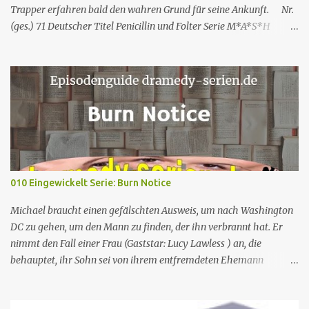
Trapper erfahren bald den wahren Grund für seine Ankunft. Nr.
(ges.) 71 Deutscher Titel Penicillin und Folter Serie M*A*S*H
Staffel Staffel 3 Nr. (St.) 23 Original­titel White Gold Regie Hy
Averback Buch Larry Gelbart & Simon Muntner Prod.code B-319
Erstaus­strahlung USA 11. Mär. 1975 Deutsch­sprachige EA 19. Apr.
1991 Rolle Schauspieler Synchron sprecher DVD-Nach synchro
VHS M*A*S*H – Teil 2 Captain Benjamin Franklin „Hawkeye“
Pierce Alan Alda Thomas Wolff Reinhard Scheunemann Hans-
Werner Bussinger Captain „Trapper“ John McIntyre Wayne Rogers
Gerald Paradies – Lieutenant Colonel Henry Blake McLean
Stevenson Lothar Mann – Captain B.J. Hunnicutt Mike Farrell Jörg
010 Eingewickelt Serie: Burn Notice
Hengstler Norbert Langer Colonel Sherman Potter Harry Morgan
Hans Nitschke Erich Räuker Heinz Giese Major Frank
Michael braucht einen gefälschten Ausweis, um nach Washington
„Frettchengesicht“ Burns Larry Linville Uwe Paulsen (...
DC zu gehen, um den Mann zu finden, der ihn verbrannt hat. Er
nimmt den Fall einer Frau (Gaststar: Lucy Lawless ) an, die
behauptet, ihr Sohn sei von ihrem entfremdeten Ehemann
entführt worden. Trotz seines besseren Urteils und des Instinkts
von Fiona wird Michael emotional in den Fall verwickelt, nur um