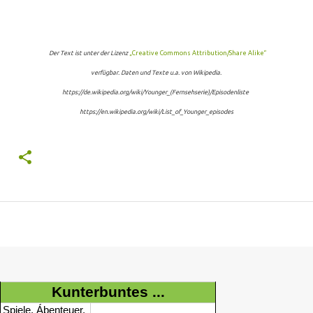
Der Text ist unter der Lizenz
„Creative Commons Attribution/Share Alike“
verfügbar. Daten und Texte u.a. von Wikipedia.
https://de.wikipedia.org/wiki/Younger_(Fernsehserie)/Episodenliste
https://en.wikipedia.org/wiki/List_of_Younger_episodes
Kunterbuntes ...
Spiele, Ábenteuer,