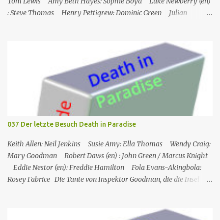
Tom Lewis Amy Beth Hayes: Sophie Boyd Luke Newberry (en)
: Steve Thomas Henry Pettigrew: Dominic Green Julian
Wadham: Frank Henderson (engl.) Nigel Betts (en): Martin West
Ein Mann wird mehrere Meilen von der Küste entfernt tot in
seinem Boot aufgefunden. Der Verdacht fällt zunächst auf die
Touristen, die das Boot mit seinem Steuermann am Tag des
Mordes gemietet hatten, und dann auf eine Gruppe von Touristen,
die das Boot am nächsten Tag mieten sollten. Einziges Problem:
Die Verdächtigen sind nach England zurückgekehrt. Der
Kommandant beschließt daraufhin, sein Team (mit Ausnahme von
JP) nach London zu schicken, um die Ermittlungen mit Hilfe eines
037 Der letzte Besuch Death in Paradise
Inspektors vor Ort, Chief Inspector Jack Mooney, fortzusetzen...
Keith Allen: Neil Jenkins Susie Amy: Ella Thomas Wendy Craig:
Mary Goodman Robert Daws (en) : John Green / Marcus Knight
Eddie Nestor (en): Freddie Hamilton Fola Evans-Akingbola:
Rosey Fabrice Die Tante von Inspektor Goodman, die die Insel
besucht, wird indirekt Zeuge eines Mordes in ihrem Hotel: Ihr
Zimmernachbar wurde über ihren Balkon gekippt. Das erste, was
er tat, als er auf die Insel kam, war, Neil Jenkins zu treffen, einen