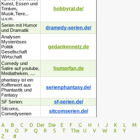
Kunst, Essen und
hobbyrat.de/
Trinken,
Musik,Tiere...
u.v.m.
Serien mit Humor
dramedy-serien.de/
und Dramatik
Analysen
Mysteriöses
gedankennetz.de
Politik
Gesellschaft
Wirtschaft
Comedy und
humorfan.de
Satire auf youtube,
Mediatheken, ....
phantasy ist ein
Kofferwort aus
serienphantasy.de/
Phantastik und
Fantasy
sf-serien.de/
SF Serien:
Sitcoms,
sitcomserien.de/
Comedyserien
A
B
C
D
Der
Die
E
F
G
H
I J
K
L
M
N
O
P Q
R
S
T
The
U V
W X Y
Z
#