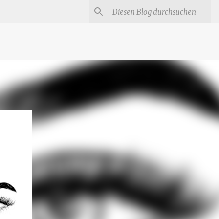
#
Star Trek Serien
Star Wars Serien
Marvel