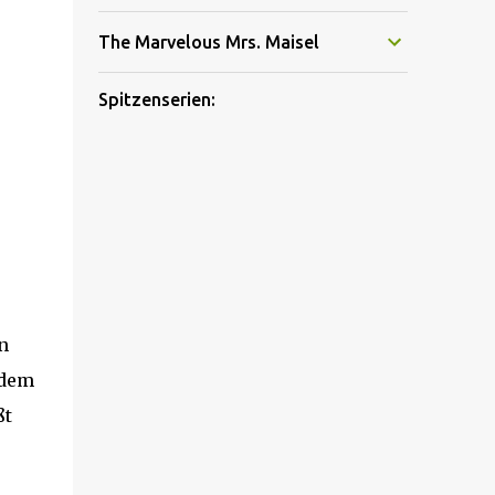
The Marvelous Mrs. Maisel
Spitzenserien:
n
hdem
ßt