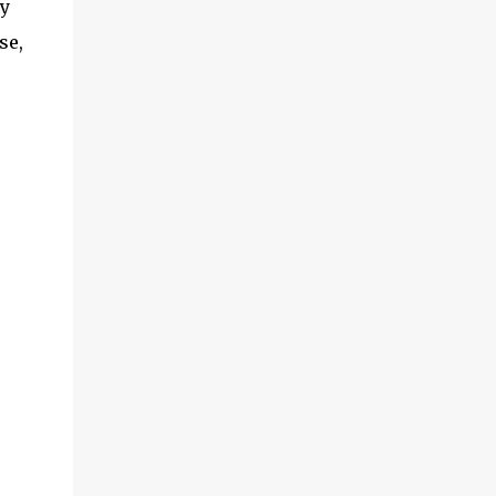
ey
se,