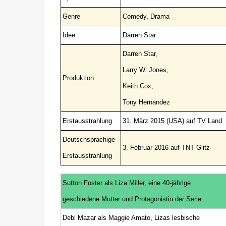
Genre
Comedy, Drama
Idee
Darren Star
Darren Star,
Larry W. Jones,
Produktion
Keith Cox,
Tony Hernandez
Erstausstrahlung
31. März 2015 (USA) auf TV Land
Deutschsprachige
3. Februar 2016 auf TNT Glitz
Erstausstrahlung
Sutton Foster als Liza Miller, eine 40-jährige
geschiedene Mutter und Protagonistin der Serie
Debi Mazar als Maggie Amato, Lizas lesbische