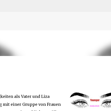
N
O
P Q
R
S
T
The
U V
W X Y
Z
Direkt zum Hauptbereich
keiten als Vater und Liza
g mit einer Gruppe von Frauen