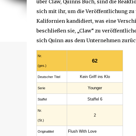
über Claw, Quinns Buch, sind die Reaktio
sich mit ihr, um die Veröffentlichung zu
Kalifornien kandidiert, was eine Versc
beschließen sie, „Claw“ zu veröffentlic
sich Quinn aus dem Unternehmen zurüc
Nr.
62
(ges.)
Kein Griff ins Klo
Deutscher Titel
Younger
Serie
Staffel 6
Staffel
Nr.
2
(St.)
Flush With Love
Original­titel