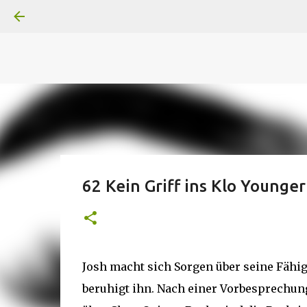
A
B
C
D
Der
Die
E
F
G
H
I J
K
L
M
Superheldenserien
DC
Superheldenserien
62 Kein Griff ins Klo Younger
Josh macht sich Sorgen über seine Fähig
beruhigt ihn. Nach einer Vorbesprechun