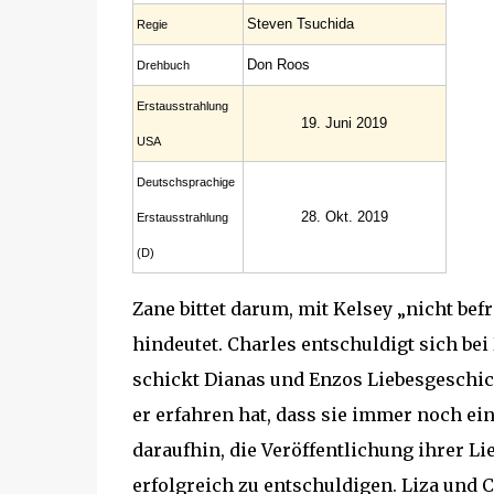
Steven Tsuchida
Regie
Don Roos
Drehbuch
Erstaus­strahlung
19. Juni 2019
USA
Deutsch­sprachige
28. Okt. 2019
Erstaus­strahlung
(D)
Zane bittet darum, mit Kelsey „nicht be
hindeutet. Charles entschuldigt sich bei
schickt Dianas und Enzos Liebesgeschich
er erfahren hat, dass sie immer noch ei
daraufhin, die Veröffentlichung ihrer Li
erfolgreich zu entschuldigen. Liza und C