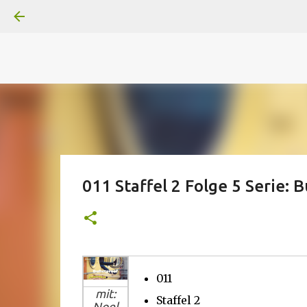
A
B
C
D
Der
Die
E
F
G
H
I J
K
L
M
Superheldenserien
DC
Superheldenserien
011 Staffel 2 Folge 5 Serie: B
011
mit:
Staffel 2
Noel