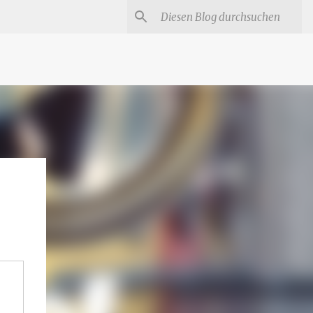
#
Star Trek Serien
Star Wars Serien
Marvel