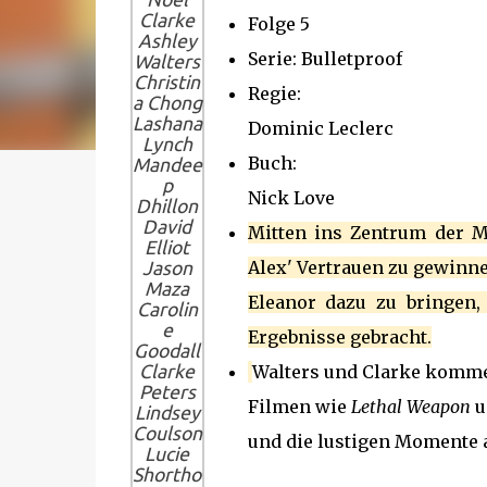
Clarke
Folge 5
Ashley
Serie: Bulletproof
Walters
Christin
Regie:
a Chong
Lashana
Dominic Leclerc
Lynch
Buch:
Mandee
p
Nick Love
Dhillon
David
Mitten ins Zentrum der M
Elliot
Alex' Vertrauen zu gewinn
Jason
Maza
Eleanor dazu zu bringen,
Carolin
e
Ergebnisse gebracht.
Goodall
Clarke
Walters und Clarke komm
Peters
Filmen wie
Lethal Weapon
u
Lindsey
Coulson
und die lustigen Momente
Lucie
Shortho