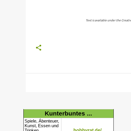
Text is available under the Creat
Kunterbuntes ...
Spiele, Ábenteuer,
Kunst, Essen und
hobbyrat.de/
Trinken,