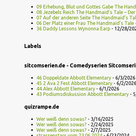
09 Erhebung, Blut und Gottes Gabe The Hand
08 Jezebels Reich The Handmaid’s Tale – De
07 Auf der anderen Seite The Handmaid’s Ta
06 Der Platz einer Frau The Handmaid’s Tale
36 Daddy Lessons Wynonna Earp
- 12/28/20
Labels
sitcomserien.de - Comedyserien Sitcomser
46 Doppeldate Abbott Elementary
- 6/3/2026
45 2 Ava 2 Fest Abbott Elementary
- 6/2/202
44 Alex Abbott Elementary
- 6/1/2026
43 Podiumsdiskussion Abbott Elementary
- 5
quizrampe.de
Wer weiß denn sowas?
- 3/16/2025
Wer weiß denn sowas?
- 2/24/2025
Wer weiß denn sowas?
- 2/7/2025
strassenstars vom 23.06.2024
- 6/23/2024