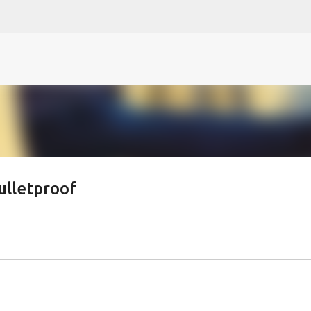
N
O
P Q
R
S
T
The
U V
W X Y
Z
Direkt zum Hauptbereich
ulletproof