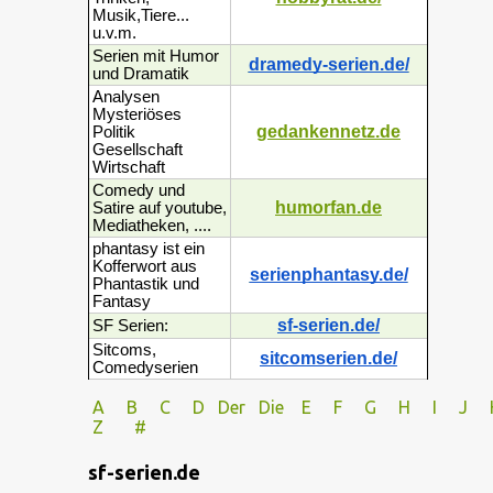
Musik,Tiere...
u.v.m.
Serien mit Humor
dramedy-serien.de/
und Dramatik
Analysen
Mysteriöses
gedankennetz.de
Politik
Gesellschaft
Wirtschaft
Comedy und
humorfan.de
Satire auf youtube,
Mediatheken, ....
phantasy ist ein
Kofferwort aus
serienphantasy.de/
Phantastik und
Fantasy
sf-serien.de/
SF Serien:
Sitcoms,
sitcomserien.de/
Comedyserien
A
B
C
D
Der
Die
E
F
G
H
I J
Z
#
sf-serien.de