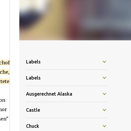
Labels
chof
che,
Labels
tete
Ausgerechnet Alaska
von
mor
Castle
men"
Chuck