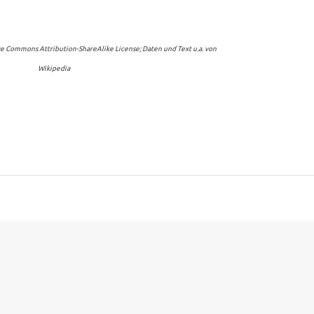
ive Commons Attribution-ShareAlike License; Daten und Text u.a. von
Wikipedia