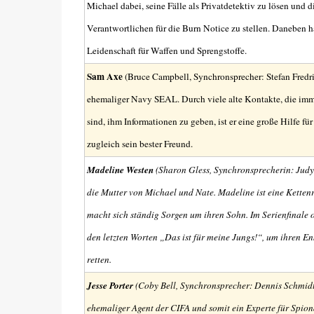
Michael dabei, seine Fälle als Privatdetektiv zu lösen und d
Verantwortlichen für die Burn Notice zu stellen. Daneben ha
Leidenschaft für Waffen und Sprengstoffe.
Sam Axe
(Bruce Campbell, Synchronsprecher: Stefan Fredric
ehemaliger Navy SEAL. Durch viele alte Kontakte, die imm
sind, ihm Informationen zu geben, ist er eine große Hilfe fü
zugleich sein bester Freund.
Madeline Westen
(Sharon Gless, Synchronsprecherin: Judy W
die Mutter von Michael und Nate. Madeline ist eine Ketten
macht sich ständig Sorgen um ihren Sohn. Im Serienfinale op
den letzten Worten „Das ist für meine Jungs!“, um ihren En
retten.
Jesse Porter
(Coby Bell, Synchronsprecher: Dennis Schmidt
ehemaliger Agent der CIFA und somit ein Experte für Spio