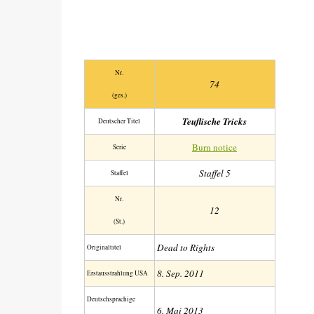
Nr.
74
(ges.)
Teuflische Tricks
Deutscher Titel
Burn notice
Serie
Staffel 5
Staffel
Nr.
12
(St.)
Dead to Rights
Original­titel
8. Sep. 2011
Erstaus­strahlung USA
Deutsch­sprachige
6. Mai 2013