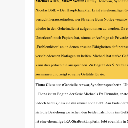
Michael Allen „Mike“ Westen
(
Jeffrey Donovan
, Synchron
Nicolas Böll
) – Der Hauptcharakter. Er ist ein ehemaliger 
versucht herauszufinden, wer für seine Burn Notice verantwo
wieder in den Geheimdienst aufgenommen zu werden. Da e
Unterkunft noch Papiere hat, nimmt er Aufträge als Privatd
„Problemlöser“ an, in denen er seine Fähigkeiten dafür eins
verschiedensten Notlagen zu helfen. Michael hat starke Gef
kann dies jedoch nie aussprechen. Zu Beginn der 5. Staffel z
zusammen und zeigt so seine Gefühle für sie.
Fiona Glenanne
(Gabrielle Anwar, Synchronsprecherin: Ulr
– Fiona ist zu Beginn der Serie Michaels Ex-Freundin, später 
jedoch heraus, dass sie ihn immer noch liebt. Am Ende der 5. 
sich die Beziehung zwischen den beiden, als Fiona ins Gefä
ist eine ehemalige IRA-Straßenkämpferin, lebt ebenfalls in 