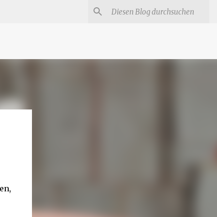
#
Star Trek Serien
Star Wars Serien
Marvel
en,