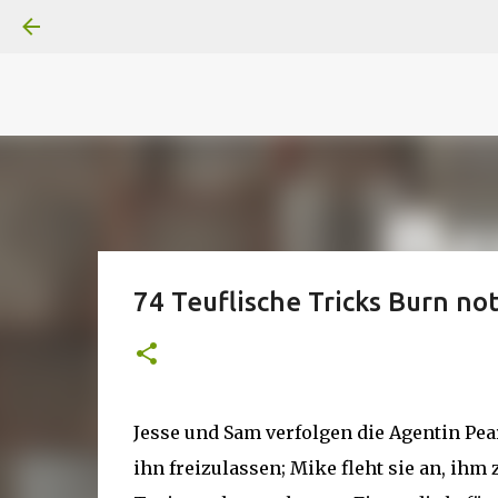
A
B
C
D
Der
Die
E
F
G
H
I J
K
L
M
Superheldenserien
DC
Superheldenserien
74 Teuflische Tricks Burn not
Jesse und Sam verfolgen die Agentin Pea
ihn freizulassen; Mike fleht sie an, ihm