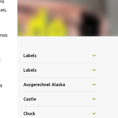
en
an,
denn
Labels
r
Labels
Ausgerechnet Alaska
it
Castle
Chuck