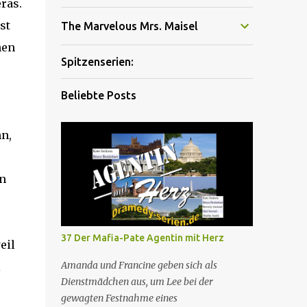
ras.
st
The Marvelous Mrs. Maisel
nen
Spitzenserien:
Beliebte Posts
n,
an
37 Der Mafia-Pate Agentin mit Herz
eil
Amanda und Francine geben sich als
i
Dienstmädchen aus, um Lee bei der
gewagten Festnahme eines