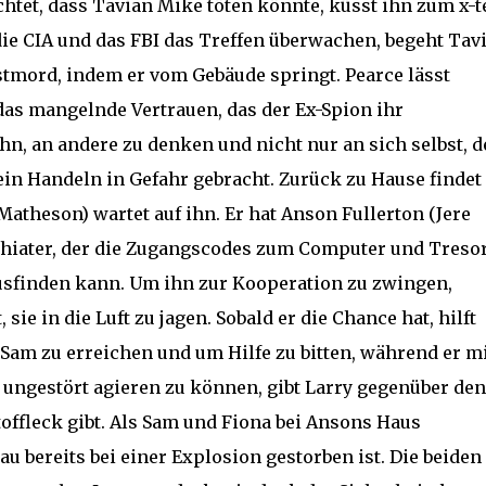
chtet, dass Tavian Mike töten könnte, küsst ihn zum x-t
die CIA und das FBI das Treffen überwachen, begeht Tavi
bstmord, indem er vom Gebäude springt. Pearce lässt
 das mangelnde Vertrauen, das der Ex-Spion ihr
hn, an andere zu denken und nicht nur an sich selbst, 
in Handeln in Gefahr gebracht. Zurück zu Hause findet
atheson) wartet auf ihn. Er hat Anson Fullerton (Jere
chiater, der die Zugangscodes zum Computer und Treso
usfinden kann. Um ihn zur Kooperation zu zwingen,
sie in die Luft zu jagen. Sobald er die Chance hat, hilft
 Sam zu erreichen und um Hilfe zu bitten, während er m
m ungestört agieren zu können, gibt Larry gegenüber den
toffleck gibt. Als Sam und Fiona bei Ansons Haus
u bereits bei einer Explosion gestorben ist. Die beiden