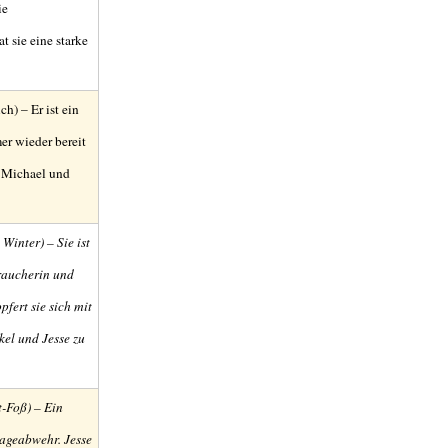
ie
t sie eine starke
h) – Er ist ein
er wieder bereit
r Michael und
inter) – Sie ist
raucherin und
fert sie sich mit
kel und Jesse zu
-Foß) – Ein
nageabwehr. Jesse