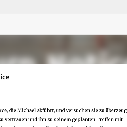
N
O
P Q
R
S
T
The
U V
W X Y
Z
Direkt zum Hauptbereich
ice
rce, die Michael abführt, und versuchen sie zu überzeug
 zu vertrauen und ihn zu seinem geplanten Treffen mit