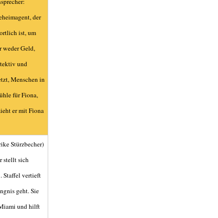
sprecher:
Geheimagent, der
rtlich ist, um
r weder Geld,
etektiv und
etzt, Menschen in
ühle für Fiona,
ieht er mit Fiona
ike Stürzbecher)
stellt sich
Staffel vertieft
ngnis geht. Sie
Miami und hilft