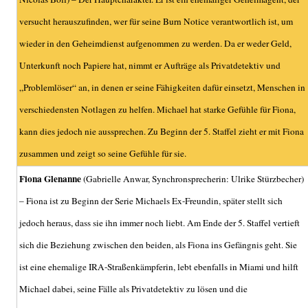
versucht herauszufinden, wer für seine Burn Notice verantwortlich ist, um
wieder in den Geheimdienst aufgenommen zu werden. Da er weder Geld,
Unterkunft noch Papiere hat, nimmt er Aufträge als Privatdetektiv und
„Problemlöser“ an, in denen er seine Fähigkeiten dafür einsetzt, Menschen in
verschiedensten Notlagen zu helfen. Michael hat starke Gefühle für Fiona,
kann dies jedoch nie aussprechen. Zu Beginn der 5. Staffel zieht er mit Fiona
zusammen und zeigt so seine Gefühle für sie.
Fiona Glenanne
(Gabrielle Anwar, Synchronsprecherin: Ulrike Stürzbecher)
– Fiona ist zu Beginn der Serie Michaels Ex-Freundin, später stellt sich
jedoch heraus, dass sie ihn immer noch liebt. Am Ende der 5. Staffel vertieft
sich die Beziehung zwischen den beiden, als Fiona ins Gefängnis geht. Sie
ist eine ehemalige IRA-Straßenkämpferin, lebt ebenfalls in Miami und hilft
Michael dabei, seine Fälle als Privatdetektiv zu lösen und die