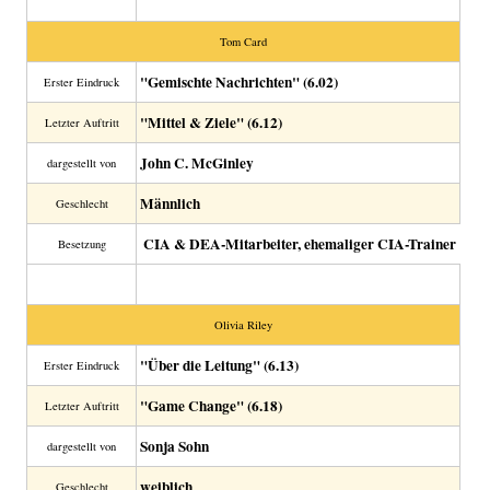
Tom Card
"Gemischte Nachrichten" (6.02)
Erster Eindruck
"Mittel & Ziele" (6.12)
Letzter Auftritt
John C. McGinley
dargestellt von
Männlich
Geschlecht
CIA & DEA-Mitarbeiter, ehemaliger CIA-Trainer
Besetzung
Olivia Riley
"Über die Leitung" (6.13)
Erster Eindruck
"Game Change" (6.18)
Letzter Auftritt
Sonja Sohn
dargestellt von
weiblich
Geschlecht