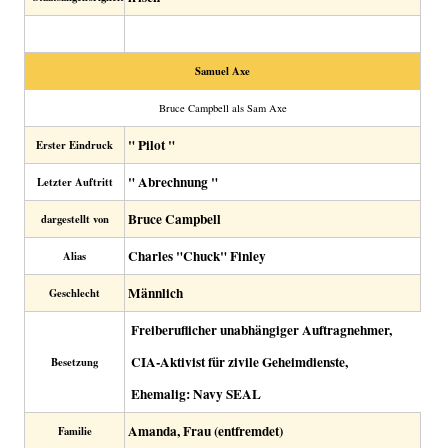
Samuel Axe
Bruce Campbell als Sam Axe
" Pilot "
Erster Eindruck
" Abrechnung "
Letzter Auftritt
Bruce Campbell
dargestellt von
Charles "Chuck" Finley
Alias
Männlich
Geschlecht
Freiberuflicher unabhängiger Auftragnehmer,
CIA-Aktivist für zivile Geheimdienste,
Besetzung
Ehemalig: Navy SEAL
Amanda, Frau (entfremdet)
Familie