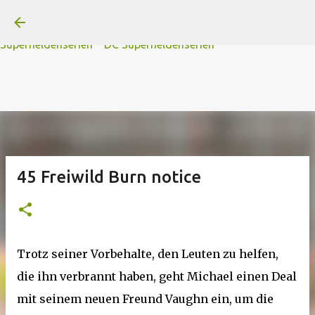
A
B
C
D
Der
Die
E
F
G
H
I J
K
L
M
Direkt zum Hauptbereich
N
O
P Q
R
S
T
The
U V
W X Y
Z
#
Star Trek Serien
Star Wars Serien
Marvel
Superheldenserien
DC
Superheldenserien
45 Freiwild Burn notice
Trotz seiner Vorbehalte, den Leuten zu helfen,
die ihn verbrannt haben, geht Michael einen Deal
mit seinem neuen Freund Vaughn ein, um die