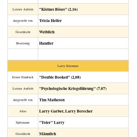
"Kleines Böses" (2.16)
Letzter Auftritt
Tricia Helfer
dargestellt von
Weiblich
Geschlecht
Handler
Besetzung
Larry Sizemore
"Double Booked" (2,08)
Erster Eindruck
"Psychologische Kriegsführung" (7.07)
Letzter Auftritt
Tim Matheson
dargestellt von
Larry Garber, Larry Berecher
Alias
"Toter" Larry
Spitzname
Männlich
Geschlecht