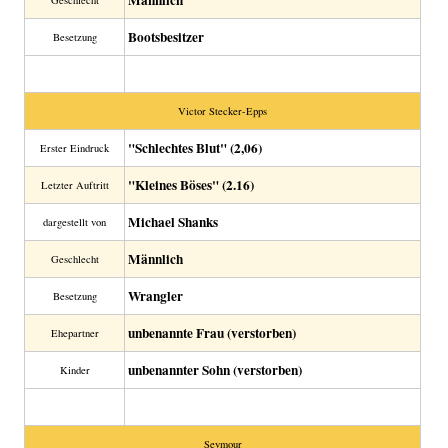
Männlich
Geschlecht
Bootsbesitzer
Besetzung
Victor Stecker-Epps
"Schlechtes Blut" (2,06)
Erster Eindruck
"Kleines Böses" (2.16)
Letzter Auftritt
Michael Shanks
dargestellt von
Männlich
Geschlecht
Wrangler
Besetzung
unbenannte Frau (verstorben)
Ehepartner
unbenannter Sohn (verstorben)
Kinder
Seymour