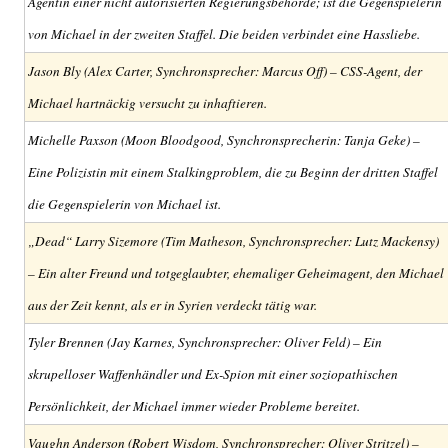
Agentin einer nicht autorisierten Regierungsbehörde; ist die Gegenspielerin
von Michael in der zweiten Staffel. Die beiden verbindet eine Hassliebe.
Jason Bly (Alex Carter, Synchronsprecher: Marcus Off) – CSS-Agent, der
Michael hartnäckig versucht zu inhaftieren.
Michelle Paxson (Moon Bloodgood, Synchronsprecherin: Tanja Geke) –
Eine Polizistin mit einem Stalkingproblem, die zu Beginn der dritten Staffel
die Gegenspielerin von Michael ist.
„Dead“ Larry Sizemore (Tim Matheson, Synchronsprecher: Lutz Mackensy)
– Ein alter Freund und totgeglaubter, ehemaliger Geheimagent, den Michael
aus der Zeit kennt, als er in Syrien verdeckt tätig war.
Tyler Brennen (Jay Karnes, Synchronsprecher: Oliver Feld) – Ein
skrupelloser Waffenhändler und Ex-Spion mit einer soziopathischen
Persönlichkeit, der Michael immer wieder Probleme bereitet.
Vaughn Anderson (Robert Wisdom, Synchronsprecher: Oliver Stritzel) –