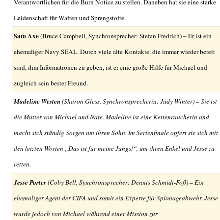
Verantwortlichen für die Burn Notice zu stellen. Daneben hat sie eine starke
Leidenschaft für Waffen und Sprengstoffe.
Sam Axe
(Bruce Campbell, Synchronsprecher: Stefan Fredrich) – Er ist ein
ehemaliger Navy SEAL. Durch viele alte Kontakte, die immer wieder bereit
sind, ihm Informationen zu geben, ist er eine große Hilfe für Michael und
zugleich sein bester Freund.
Madeline Westen
(Sharon Gless, Synchronsprecherin: Judy Winter) – Sie ist
die Mutter von Michael und Nate. Madeline ist eine Kettenraucherin und
macht sich ständig Sorgen um ihren Sohn. Im Serienfinale opfert sie sich mit
den letzten Worten „Das ist für meine Jungs!“, um ihren Enkel und Jesse zu
retten.
Jesse Porter
(Coby Bell, Synchronsprecher: Dennis Schmidt-Foß) – Ein
ehemaliger Agent der CIFA und somit ein Experte für Spionageabwehr. Jesse
wurde jedoch von Michael während einer Mission zur