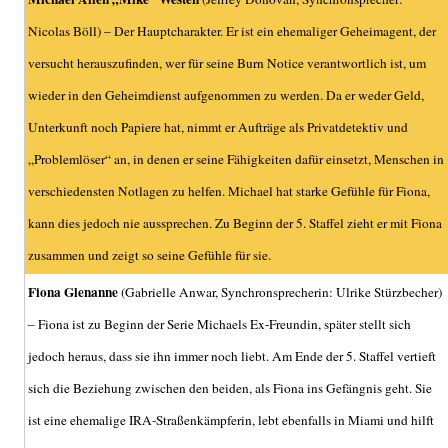
Nicolas Böll
) – Der Hauptcharakter. Er ist ein ehemaliger Geheimagent, der
versucht herauszufinden, wer für seine Burn Notice verantwortlich ist, um
wieder in den Geheimdienst aufgenommen zu werden. Da er weder Geld,
Unterkunft noch Papiere hat, nimmt er Aufträge als Privatdetektiv und
„Problemlöser“ an, in denen er seine Fähigkeiten dafür einsetzt, Menschen in
verschiedensten Notlagen zu helfen. Michael hat starke Gefühle für Fiona,
kann dies jedoch nie aussprechen. Zu Beginn der 5. Staffel zieht er mit Fiona
zusammen und zeigt so seine Gefühle für sie.
Fiona Glenanne
(Gabrielle Anwar, Synchronsprecherin: Ulrike Stürzbecher)
– Fiona ist zu Beginn der Serie Michaels Ex-Freundin, später stellt sich
jedoch heraus, dass sie ihn immer noch liebt. Am Ende der 5. Staffel vertieft
sich die Beziehung zwischen den beiden, als Fiona ins Gefängnis geht. Sie
ist eine ehemalige IRA-Straßenkämpferin, lebt ebenfalls in Miami und hilft