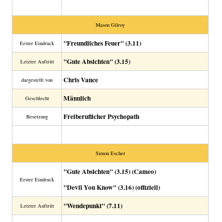
Mason Gilroy
"Freundliches Feuer" (3.11)
Erster Eindruck
"Gute Absichten" (3.15)
Letzter Auftritt
Chris Vance
dargestellt von
Männlich
Geschlecht
Freiberuflicher Psychopath
Besetzung
Simon Escher
"Gute Absichten" (3.15) (Cameo)
Erster Eindruck
"Devil You Know" (3.16) (offiziell)
"Wendepunkt" (7.11)
Letzter Auftritt