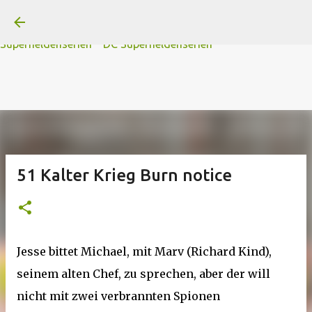
A
B
C
D
Der
Die
E
F
G
H
I J
K
L
M
Direkt zum Hauptbereich
N
O
P Q
R
S
T
The
U V
W X Y
Z
#
Star Trek Serien
Star Wars Serien
Marvel
Superheldenserien
DC
Superheldenserien
51 Kalter Krieg Burn notice
Jesse bittet Michael, mit Marv (Richard Kind),
seinem alten Chef, zu sprechen, aber der will
nicht mit zwei verbrannten Spionen