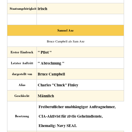
irisch
Staatsangehörigkeit
Samuel Axe
Bruce Campbell als Sam Axe
" Pilot "
Erster Eindruck
" Abrechnung "
Letzter Auftritt
Bruce Campbell
dargestellt von
Charles "Chuck" Finley
Alias
Männlich
Geschlecht
Freiberuflicher unabhängiger Auftragnehmer,
CIA-Aktivist für zivile Geheimdienste,
Besetzung
Ehemalig: Navy SEAL