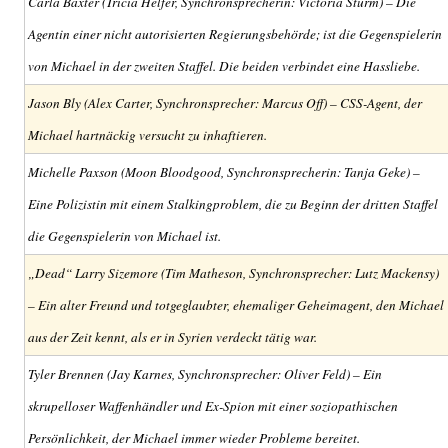
Carla Baxter (Tricia Helfer, Synchronsprecherin: Victoria Sturm) – Die
Agentin einer nicht autorisierten Regierungsbehörde; ist die Gegenspielerin
von Michael in der zweiten Staffel. Die beiden verbindet eine Hassliebe.
Jason Bly (Alex Carter, Synchronsprecher: Marcus Off) – CSS-Agent, der
Michael hartnäckig versucht zu inhaftieren.
Michelle Paxson (Moon Bloodgood, Synchronsprecherin: Tanja Geke) –
Eine Polizistin mit einem Stalkingproblem, die zu Beginn der dritten Staffel
die Gegenspielerin von Michael ist.
„Dead“ Larry Sizemore (Tim Matheson, Synchronsprecher: Lutz Mackensy)
– Ein alter Freund und totgeglaubter, ehemaliger Geheimagent, den Michael
aus der Zeit kennt, als er in Syrien verdeckt tätig war.
Tyler Brennen (Jay Karnes, Synchronsprecher: Oliver Feld) – Ein
skrupelloser Waffenhändler und Ex-Spion mit einer soziopathischen
Persönlichkeit, der Michael immer wieder Probleme bereitet.