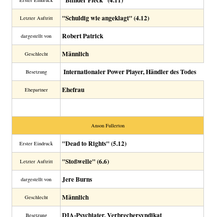
"Blinder Fleck" (4.11)
Erster Eindruck
"Schuldig wie angeklagt" (4.12)
Letzter Auftritt
Robert Patrick
dargestellt von
Männlich
Geschlecht
Internationaler Power Player, Händler des Todes
Besetzung
Ehefrau
Ehepartner
Anson Fullerton
"Dead to Rights" (5.12)
Erster Eindruck
"Stoßwelle" (6.6)
Letzter Auftritt
Jere Burns
dargestellt von
Männlich
Geschlecht
DIA-Psychiater, Verbrechersyndikat
Besetzung