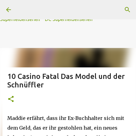
A
B
C
D
Der
Die
E
F
G
H
I J
K
L
M
Direkt zum Hauptbereich
N
O
P Q
R
S
T
The
U V
W X Y
Z
#
Star Trek Serien
Star Wars Serien
Marvel
Superheldenserien
DC
Superheldenserien
10 Casino Fatal Das Model und der
Schnüffler
Maddie erfährt, dass ihr Ex-Buchhalter sich mit
dem Geld, das er ihr gestohlen hat, ein neues