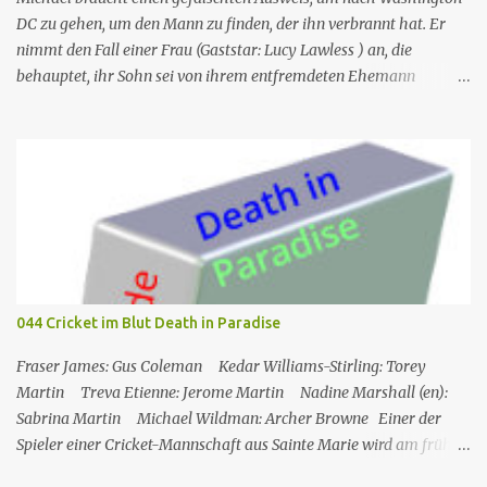
„Frettchengesicht“ Burns Larry Linville Uwe Paulsen (...
DC zu gehen, um den Mann zu finden, der ihn verbrannt hat. Er
nimmt den Fall einer Frau (Gaststar: Lucy Lawless ) an, die
behauptet, ihr Sohn sei von ihrem entfremdeten Ehemann
entführt worden. Trotz seines besseren Urteils und des Instinkts
von Fiona wird Michael emotional in den Fall verwickelt, nur um
zu entdecken, dass die Frau wirklich ein Attentäter ist, der
geschickt wurde, um den Mann zu töten. Während Sam und Fiona
den Mann in Sicherheit bringen, findet Michael den Attentäter in
der Nähe und nimmt sie gefangen, doch sie beschließt, in den Tod
zu springen, anstatt ins Gefängnis zu gehen. Am Ende ist Michaels
ganze Arbeit umsonst, als Sam ihm sagt, dass der Mann, der ihn
verbrannt hat, nach Miami kommt. Nr. (ges.) 10 Deutscher Titel
044 Cricket im Blut Death in Paradise
Eingewickelt Serie Burn notice Staffel Staffel 1 Nr. (St.) 10 Original­
titel False Flag Erstaus­strahlung USA 13. Sep. 2007 Deutsch­
Fraser James: Gus Coleman Kedar Williams-Stirling: Torey
sprachige Erstaus­strahl...
Martin Treva Etienne: Jerome Martin Nadine Marshall (en):
Sabrina Martin Michael Wildman: Archer Browne Einer der
Spieler einer Cricket-Mannschaft aus Sainte Marie wird am frühen
Morgen tot auf dem Spielfeld aufgefunden. Am Vortag hatte ein