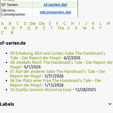
sf-serien.de/
SF Serien:
Sitcoms,
sitcomserien.de/
Comedyserien
A
B
C
D
Der
Die
E
F
G
H
I J
K
L
M
N
O
P Q
R
S
T
The
U V
W X Y
Z
#
sf-serien.de
09 Erhebung, Blut und Gottes Gabe The Handmaid’s
Tale – Der Report der Magd
- 6/2/2026
08 Jezebels Reich The Handmaid’s Tale – Der Report der
Magd
- 6/1/2026
07 Auf der anderen Seite The Handmaid’s Tale – Der
Report der Magd
- 5/31/2026
06 Der Platz einer Frau The Handmaid’s Tale – Der
Report der Magd
- 1/15/2026
36 Daddy Lessons Wynonna Earp
- 12/28/2025
Labels