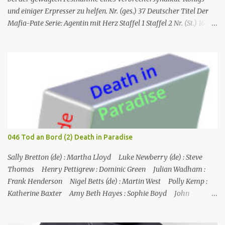
und einiger Erpresser zu helfen. Nr. (ges.) 37 Deutscher Titel Der
Mafia-Pate Serie: Agentin mit Herz Staffel 1 Staffel 2 Nr. (St.) 16
Original­titel Life of the party Erstaus­strahlung USA 18. Feb. 1985
Deutsch­sprachige Erstaus­strahlung (D) 1. Dez. 1986 Regie Will
Mackenzie Buch Stephen Hattman Serieninfos: In dem Pilot der
Serie wird Amanda King , eine geschiedene Hausfrau und Mutter
von zwei Söhnen, als freie Mitarbeiterin eines kleinen US-
amerikanischen Geheimdienstes angeworben. Dort arbeitet sie als
Agentin an der Seite von Lee Stetson , Tarnname „Scarecrow“ (engl.
für Vogelscheuche), den sie am Ende der vierten und letzten Staffel
heiratet. Obwohl nur als Bürohilfskraft beschäftigt, wird sie
046 Tod an Bord (2) Death in Paradise
immer wieder in Undercover-Operationen verwickelt. Zunächst
unabsichtlich, dann mit Billigung ihrer Vorgesetzten, später –
Sally Bretton (de) : Martha Lloyd Luke Newberry (de) : Steve
nach einschlägigen Fortbildun...
Thomas Henry Pettigrew : Dominic Green Julian Wadham :
Frank Henderson Nigel Betts (de) : Martin West Polly Kemp :
Katherine Baxter Amy Beth Hayes : Sophie Boyd John
Marquez (de) : Tom Lewis Herndersons Leiche wurde von
Katherine Baxter, der Putzfrau, gefunden; die Tür zu Hendersons