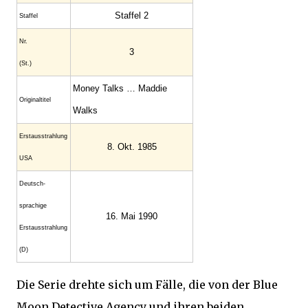
Staffel 2
Staffel
Nr.
3
(St.)
Money Talks … Maddie
Original­titel
Walks
Erstaus­strahlung
8. Okt. 1985
USA
Deutsch­
sprachige
16. Mai 1990
Erstaus­strahlung
(D)
Die Serie drehte sich um Fälle, die von der Blue
Moon Detective Agency und ihren beiden