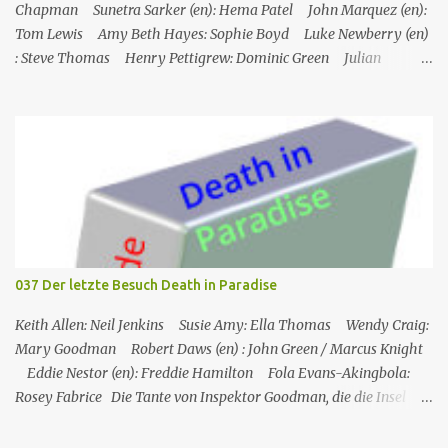
Chapman Sunetra Sarker (en): Hema Patel John Marquez (en):
Tom Lewis Amy Beth Hayes: Sophie Boyd Luke Newberry (en)
: Steve Thomas Henry Pettigrew: Dominic Green Julian
Wadham: Frank Henderson (engl.) Nigel Betts (en): Martin West
Ein Mann wird mehrere Meilen von der Küste entfernt tot in
seinem Boot aufgefunden. Der Verdacht fällt zunächst auf die
Touristen, die das Boot mit seinem Steuermann am Tag des
Mordes gemietet hatten, und dann auf eine Gruppe von Touristen,
die das Boot am nächsten Tag mieten sollten. Einziges Problem:
Die Verdächtigen sind nach England zurückgekehrt. Der
Kommandant beschließt daraufhin, sein Team (mit Ausnahme von
JP) nach London zu schicken, um die Ermittlungen mit Hilfe eines
037 Der letzte Besuch Death in Paradise
Inspektors vor Ort, Chief Inspector Jack Mooney, fortzusetzen...
Keith Allen: Neil Jenkins Susie Amy: Ella Thomas Wendy Craig:
Mary Goodman Robert Daws (en) : John Green / Marcus Knight
Eddie Nestor (en): Freddie Hamilton Fola Evans-Akingbola:
Rosey Fabrice Die Tante von Inspektor Goodman, die die Insel
besucht, wird indirekt Zeuge eines Mordes in ihrem Hotel: Ihr
Zimmernachbar wurde über ihren Balkon gekippt. Das erste, was