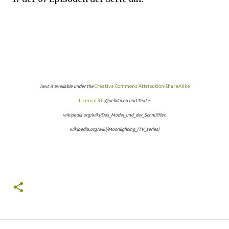
Text is available under the
Creative Commons Attribution-ShareAlike
License 3.0
;Quelldaten und Texte:
wikipedia.org/wiki/Das_Model_und_der_Schnüffler,
wikipedia.org/wiki/Moonlighting_(TV_series)