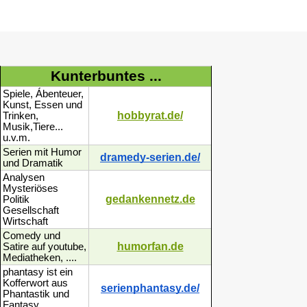
Kunterbuntes ...
Spiele, Ábenteuer,
Kunst, Essen und
hobbyrat.de/
Trinken,
Musik,Tiere...
u.v.m.
Serien mit Humor
dramedy-serien.de/
und Dramatik
Analysen
Mysteriöses
gedankennetz.de
Politik
Gesellschaft
Wirtschaft
Comedy und
humorfan.de
Satire auf youtube,
Mediatheken, ....
phantasy ist ein
Kofferwort aus
serienphantasy.de/
Phantastik und
Fantasy