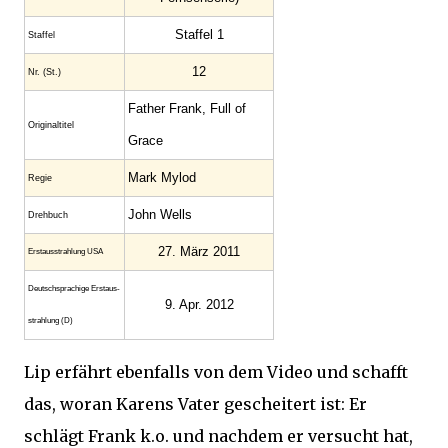
Staffel 1
Staffel
12
Nr. (St.)
Father Frank, Full of
Original­titel
Grace
Mark Mylod
Regie
John Wells
Drehbuch
27. März 2011
Erstaus­strahlung USA
Deutsch­sprachige Erstaus­
9. Apr. 2012
strahlung (D)
Lip erfährt ebenfalls von dem Video und schafft
das, woran Karens Vater gescheitert ist: Er
schlägt Frank k.o. und nachdem er versucht hat,