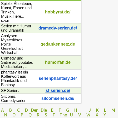
Spiele, Ábenteuer,
Kunst, Essen und
hobbyrat.de/
Trinken,
Musik,Tiere...
u.v.m.
Serien mit Humor
dramedy-serien.de/
und Dramatik
Analysen
Mysteriöses
gedankennetz.de
Politik
Gesellschaft
Wirtschaft
Comedy und
humorfan.de
Satire auf youtube,
Mediatheken, ....
phantasy ist ein
Kofferwort aus
serienphantasy.de/
Phantastik und
Fantasy
sf-serien.de/
SF Serien:
Sitcoms,
sitcomserien.de/
Comedyserien
A
B
C
D
Der
Die
E
F
G
H
I J
K
L
M
N
O
P Q
R
S
T
The
U V
W X Y