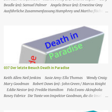
Beadle (en): Samuel Palmer Angela Bruce (en): Ernestine Gray
Ausführliche Zusammenfassung Humphrey und Martha flüchten
für ein romantisches Wochenende auf ein Inselchen, auf dem sich
ein kleines Hotel, das Maison Cécile, befindet. Während des Abends
wird einer der Besitzer, Charlie Taylor, erstochen in seinem
Zimmer aufgefunden, aber ein vertrauenswürdiger Zeuge, da es
sich um Humphrey selbst handelt, kann bestätigen, dass zwischen
dem Zeitpunkt, als Charlie in sein Zimmer ging, und dem
Zeitpunkt, als seine Leiche gefunden wurde, niemand nach oben
gegangen ist. Humphrey nimmt Martha mit auf eine Privatinsel,
wo es ein Hotel namens Hotel Cecile gibt, das den Taylor-Brüdern
037 Der letzte Besuch Death in Paradise
(Elliot und Charlie) gehört. Während Humphrey und Martha
gemeinsam im Speisesa...
Keith Allen: Neil Jenkins Susie Amy: Ella Thomas Wendy Craig:
Mary Goodman Robert Daws (en) : John Green / Marcus Knight
Eddie Nestor (en): Freddie Hamilton Fola Evans-Akingbola:
Rosey Fabrice Die Tante von Inspektor Goodman, die die Insel
besucht, wird indirekt Zeuge eines Mordes in ihrem Hotel: Ihr
Zimmernachbar wurde über ihren Balkon gekippt. Das erste, was