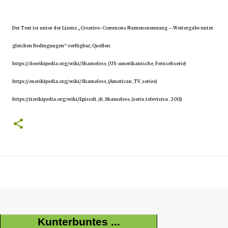
Der Text ist unter der Lizenz „Creative-Commons Namensnennung – Weitergabe unter
gleichen Bedingungen“ verfügbar; Quellen:
https://de.wikipedia.org/wiki/Shameless_(US-amerikanische_Fernsehserie)
https://en.wikipedia.org/wiki/Shameless_(American_TV_series)
https://it.wikipedia.org/wiki/Episodi_di_Shameless_(serie_televisiva_2011)
Kunterbuntes ...