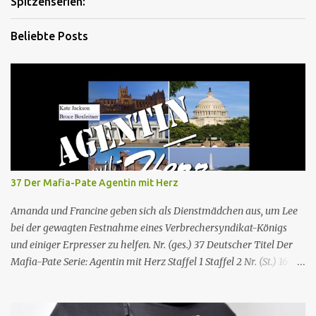
Spitzenserien:
Beliebte Posts
37 Der Mafia-Pate Agentin mit Herz
Amanda und Francine geben sich als Dienstmädchen aus, um Lee
bei der gewagten Festnahme eines Verbrechersyndikat-Königs
und einiger Erpresser zu helfen. Nr. (ges.) 37 Deutscher Titel Der
Mafia-Pate Serie: Agentin mit Herz Staffel 1 Staffel 2 Nr. (St.) 16
Original­titel Life of the party Erstaus­strahlung USA 18. Feb. 1985
Deutsch­sprachige Erstaus­strahlung (D) 1. Dez. 1986 Regie Will
Mackenzie Buch Stephen Hattman Serieninfos: In dem Pilot der