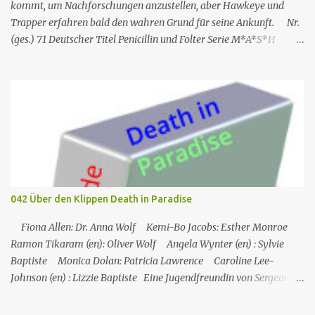
kommt, um Nachforschungen anzustellen, aber Hawkeye und
Trapper erfahren bald den wahren Grund für seine Ankunft. Nr.
(ges.) 71 Deutscher Titel Penicillin und Folter Serie M*A*S*H
Staffel Staffel 3 Nr. (St.) 23 Original­titel White Gold Regie Hy
Averback Buch Larry Gelbart & Simon Muntner Prod.code B-319
Erstaus­strahlung USA 11. Mär. 1975 Deutsch­sprachige EA 19. Apr.
1991 Rolle Schauspieler Synchron sprecher DVD-Nach synchro
VHS M*A*S*H – Teil 2 Captain Benjamin Franklin „Hawkeye“
Pierce Alan Alda Thomas Wolff Reinhard Scheunemann Hans-
Werner Bussinger Captain „Trapper“ John McIntyre Wayne Rogers
Gerald Paradies – Lieutenant Colonel Henry Blake McLean
Stevenson Lothar Mann – Captain B.J. Hunnicutt Mike Farrell Jörg
042 Über den Klippen Death in Paradise
Hengstler Norbert Langer Colonel Sherman Potter Harry Morgan
Hans Nitschke Erich Räuker Heinz Giese Major Frank
Fiona Allen: Dr. Anna Wolf Kemi-Bo Jacobs: Esther Monroe
„Frettchengesicht“ Burns Larry Linville Uwe Paulsen (...
Ramon Tikaram (en): Oliver Wolf Angela Wynter (en) : Sylvie
Baptiste Monica Dolan: Patricia Lawrence Caroline Lee-
Johnson (en) : Lizzie Baptiste Eine Jugendfreundin von Sergeant
Florence Cassell wird während eines Literaturfestivals tot am Fuße
einer Klippe aufgefunden. Der einzige Hinweis ist ein