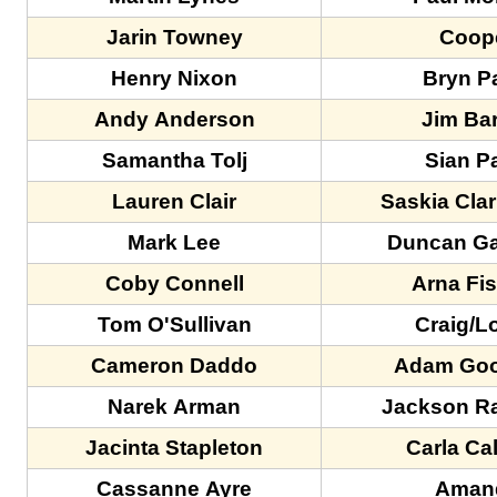
Jarin Towney
Coop
Henry Nixon
Bryn P
Andy Anderson
Jim Ba
Samantha Tolj
Sian P
Lauren Clair
Saskia Clar
Mark Lee
Duncan Ga
Coby Connell
Arna Fi
Tom O'Sullivan
Craig/L
Cameron Daddo
Adam Go
Narek Arman
Jackson R
Jacinta Stapleton
Carla Ca
Cassanne Ayre
Aman