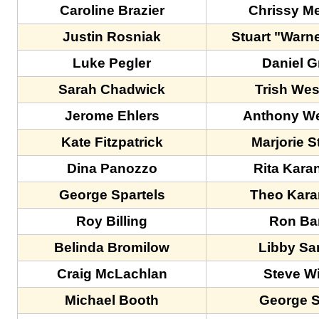
Caroline Brazier
Chrissy M
Justin Rosniak
Stuart "Warn
Luke Pegler
Daniel G
Sarah Chadwick
Trish We
Jerome Ehlers
Anthony W
Kate Fitzpatrick
Marjorie 
Dina Panozzo
Rita Kara
George Spartels
Theo Kara
Roy Billing
Ron Bar
Belinda Bromilow
Libby Sa
Craig McLachlan
Steve W
Michael Booth
George S