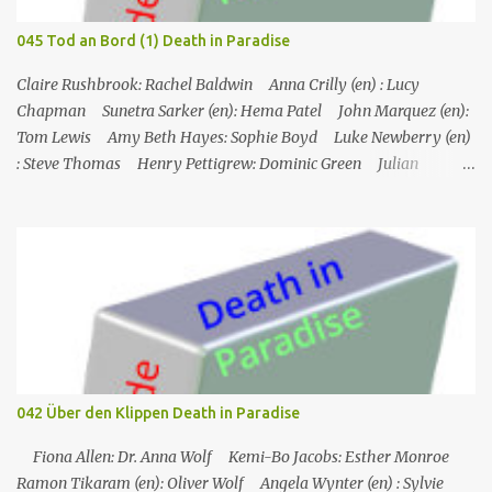
Mitglied des Clubs, Jerome, geht Bier holen und wird dann von
seinem Freund Gus tot vor dem Club aufgefunden. Humhrey und
045 Tod an Bord (1) Death in Paradise
seine Kollegen versuchen, den Fall zu lösen: Gus, Archer und auch
Sabrina und Torey (die Frau bzw. der Sohn des Op...
Claire Rushbrook: Rachel Baldwin Anna Crilly (en) : Lucy
Chapman Sunetra Sarker (en): Hema Patel John Marquez (en):
Tom Lewis Amy Beth Hayes: Sophie Boyd Luke Newberry (en)
: Steve Thomas Henry Pettigrew: Dominic Green Julian
Wadham: Frank Henderson (engl.) Nigel Betts (en): Martin West
Ein Mann wird mehrere Meilen von der Küste entfernt tot in
seinem Boot aufgefunden. Der Verdacht fällt zunächst auf die
Touristen, die das Boot mit seinem Steuermann am Tag des
Mordes gemietet hatten, und dann auf eine Gruppe von Touristen,
die das Boot am nächsten Tag mieten sollten. Einziges Problem:
Die Verdächtigen sind nach England zurückgekehrt. Der
Kommandant beschließt daraufhin, sein Team (mit Ausnahme von
JP) nach London zu schicken, um die Ermittlungen mit Hilfe eines
042 Über den Klippen Death in Paradise
Inspektors vor Ort, Chief Inspector Jack Mooney, fortzusetzen...
Fiona Allen: Dr. Anna Wolf Kemi-Bo Jacobs: Esther Monroe
Ramon Tikaram (en): Oliver Wolf Angela Wynter (en) : Sylvie