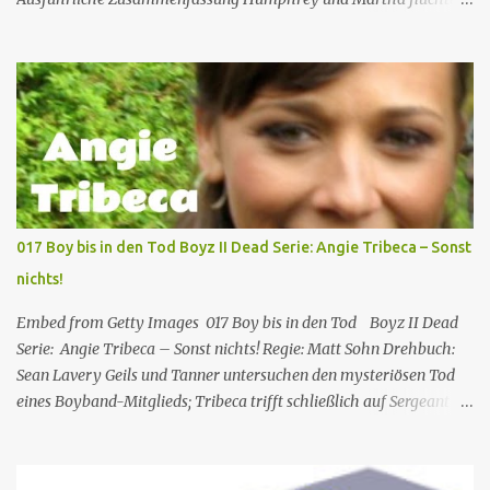
für ein romantisches Wochenende auf ein Inselchen, auf dem sich
ein kleines Hotel, das Maison Cécile, befindet. Während des Abends
wird einer der Besitzer, Charlie Taylor, erstochen in seinem
Zimmer aufgefunden, aber ein vertrauenswürdiger Zeuge, da es
sich um Humphrey selbst handelt, kann bestätigen, dass zwischen
dem Zeitpunkt, als Charlie in sein Zimmer ging, und dem
Zeitpunkt, als seine Leiche gefunden wurde, niemand nach oben
gegangen ist. Humphrey nimmt Martha mit auf eine Privatinsel,
wo es ein Hotel namens Hotel Cecile gibt, das den Taylor-Brüdern
017 Boy bis in den Tod Boyz II Dead Serie: Angie Tribeca – Sonst
(Elliot und Charlie) gehört. Während Humphrey und Martha
nichts!
gemeinsam im Speisesa...
Embed from Getty Images 017 Boy bis in den Tod Boyz II Dead
Serie: Angie Tribeca – Sonst nichts! Regie: Matt Sohn Drehbuch:
Sean Lavery Geils und Tanner untersuchen den mysteriösen Tod
eines Boyband-Mitglieds; Tribeca trifft schließlich auf Sergeant
Pepper, der mit Mayhem Global in Verbindung zu stehen scheint.
Gastauftritte: James Franco, Heather Graham, Joey McIntyre, Saul
Rubinek, Chris Kirkpatrick, Aaron Carter, Colton Dunn und Joe