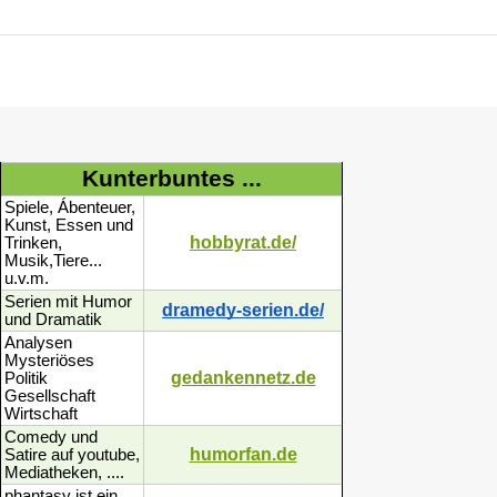
Kunterbuntes ...
Spiele, Ábenteuer,
Kunst, Essen und
hobbyrat.de/
Trinken,
Musik,Tiere...
u.v.m.
Serien mit Humor
dramedy-serien.de/
und Dramatik
Analysen
Mysteriöses
gedankennetz.de
Politik
Gesellschaft
Wirtschaft
Comedy und
humorfan.de
Satire auf youtube,
Mediatheken, ....
phantasy ist ein