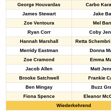
George Houvardas
Carbo Kar
James Stewart
Jake Ba
Zoe Ventoura
Mel Ba
Ryan Corr
Coby Jen
Hannah Marshall
Retta Schembri
Merridy Eastman
Donna M
Zoe Cramond
Emma M
Jacob Allen
Matt Jen
Brooke Satchwell
Frankie C
Ben Mingay
Buzz Gr
Fiona Spence
Eleanor Mc
Wiederkehrend