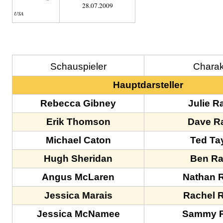
28.07.2009
USA
Schauspieler
Charak
Hauptdarsteller
Rebecca Gibney
Julie Ra
Erik Thomson
Dave Ra
Michael Caton
Ted Ta
Hugh Sheridan
Ben Ra
Angus McLaren
Nathan R
Jessica Marais
Rachel R
Jessica McNamee
Sammy R