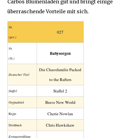
Carbos Blumenladen gut und bringt einige
überraschende Vorteile mit sich.
Nr.
027
(ges.)
Nr.
Babysorgen
(St.)
Die Chaosfamilie Packed
Deutscher Titel
to the Rafters
Staffel 2
Staffel
Brave New World
Orginaltitel
Cherie Nowlan
Regie
Chris Hawkshaw
Drehbuch
Erstaus­strahlung