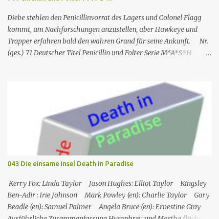
Green, einer der Gäste des Hotels. Humprey ist daher gezwungen,
de...
Diebe stehlen den Penicillinvorrat des Lagers und Colonel Flagg
kommt, um Nachforschungen anzustellen, aber Hawkeye und
Trapper erfahren bald den wahren Grund für seine Ankunft. Nr.
(ges.) 71 Deutscher Titel Penicillin und Folter Serie M*A*S*H
Staffel Staffel 3 Nr. (St.) 23 Original­titel White Gold Regie Hy
Averback Buch Larry Gelbart & Simon Muntner Prod.code B-319
Erstaus­strahlung USA 11. Mär. 1975 Deutsch­sprachige EA 19. Apr.
1991 Rolle Schauspieler Synchron sprecher DVD-Nach synchro
VHS M*A*S*H – Teil 2 Captain Benjamin Franklin „Hawkeye“
Pierce Alan Alda Thomas Wolff Reinhard Scheunemann Hans-
Werner Bussinger Captain „Trapper“ John McIntyre Wayne Rogers
Gerald Paradies – Lieutenant Colonel Henry Blake McLean
Stevenson Lothar Mann – Captain B.J. Hunnicutt Mike Farrell Jörg
043 Die einsame Insel Death in Paradise
Hengstler Norbert Langer Colonel Sherman Potter Harry Morgan
Hans Nitschke Erich Räuker Heinz Giese Major Frank
Kerry Fox: Linda Taylor Jason Hughes: Elliot Taylor Kingsley
„Frettchengesicht“ Burns Larry Linville Uwe Paulsen (...
Ben-Adir : Irie Johnson Mark Powley (en): Charlie Taylor Gary
Beadle (en): Samuel Palmer Angela Bruce (en): Ernestine Gray
Ausführliche Zusammenfassung Humphrey und Martha flüchten