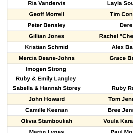
Ria Vandervis
Layla So
Geoff Morrell
Tim Con
Peter Bensley
Dere
Gillian Jones
Rachel "Che
Kristian Schmid
Alex Ba
Mercia Deane-Johns
Grace B
Imogen Strong
Ruby & Emily Langley
Sabella & Hannah Storey
Ruby Ra
John Howard
Tom Jen
Camille Keenan
Bree Jen
Olivia Stambouliah
Voula Kar
Martin Lynes
Paul Mo