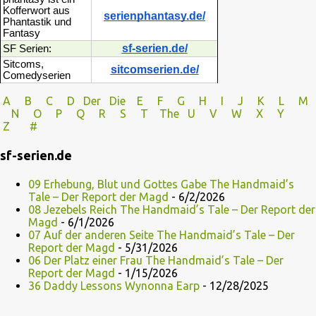
Kofferwort aus
serienphantasy.de/
Phantastik und
Fantasy
sf-serien.de/
SF Serien:
Sitcoms,
sitcomserien.de/
Comedyserien
A
B
C
D
Der
Die
E
F
G
H
I J
K
L
M
N
O
P Q
R
S
T
The
U V
W X Y
Z
#
sf-serien.de
09 Erhebung, Blut und Gottes Gabe The Handmaid’s
Tale – Der Report der Magd
- 6/2/2026
08 Jezebels Reich The Handmaid’s Tale – Der Report der
Magd
- 6/1/2026
07 Auf der anderen Seite The Handmaid’s Tale – Der
Report der Magd
- 5/31/2026
06 Der Platz einer Frau The Handmaid’s Tale – Der
Report der Magd
- 1/15/2026
36 Daddy Lessons Wynonna Earp
- 12/28/2025