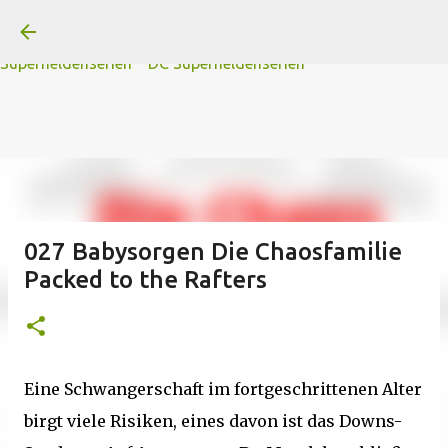
A
B
C
D
Der
Die
E
F
G
H
I J
K
L
M
Direkt zum Hauptbereich
N
O
P Q
R
S
T
The
U V
W X Y
Z
#
Star Trek Serien
Star Wars Serien
Marvel
Superheldenserien
DC
Superheldenserien
027 Babysorgen Die Chaosfamilie
Packed to the Rafters
Eine Schwangerschaft im fortgeschrittenen Alter
birgt viele Risiken, eines davon ist das Downs-