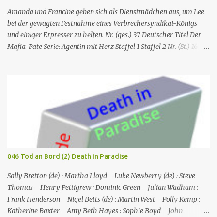
Amanda und Francine geben sich als Dienstmädchen aus, um Lee
bei der gewagten Festnahme eines Verbrechersyndikat-Königs
und einiger Erpresser zu helfen. Nr. (ges.) 37 Deutscher Titel Der
Mafia-Pate Serie: Agentin mit Herz Staffel 1 Staffel 2 Nr. (St.) 16
Original­titel Life of the party Erstaus­strahlung USA 18. Feb. 1985
Deutsch­sprachige Erstaus­strahlung (D) 1. Dez. 1986 Regie Will
Mackenzie Buch Stephen Hattman Serieninfos: In dem Pilot der
Serie wird Amanda King , eine geschiedene Hausfrau und Mutter
von zwei Söhnen, als freie Mitarbeiterin eines kleinen US-
amerikanischen Geheimdienstes angeworben. Dort arbeitet sie als
Agentin an der Seite von Lee Stetson , Tarnname „Scarecrow“ (engl.
für Vogelscheuche), den sie am Ende der vierten und letzten Staffel
heiratet. Obwohl nur als Bürohilfskraft beschäftigt, wird sie
046 Tod an Bord (2) Death in Paradise
immer wieder in Undercover-Operationen verwickelt. Zunächst
unabsichtlich, dann mit Billigung ihrer Vorgesetzten, später –
Sally Bretton (de) : Martha Lloyd Luke Newberry (de) : Steve
nach einschlägigen Fortbildun...
Thomas Henry Pettigrew : Dominic Green Julian Wadham :
Frank Henderson Nigel Betts (de) : Martin West Polly Kemp :
Katherine Baxter Amy Beth Hayes : Sophie Boyd John