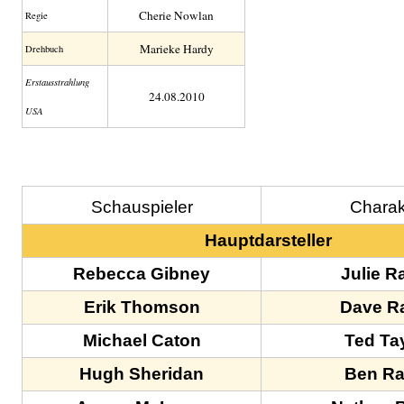
Cherie Nowlan
Regie
Marieke Hardy
Drehbuch
Erstaus­strahlung
24.08.2010
USA
Schauspieler
Charak
Hauptdarsteller
Rebecca Gibney
Julie Ra
Erik Thomson
Dave Ra
Michael Caton
Ted Ta
Hugh Sheridan
Ben Ra