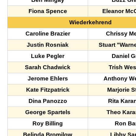
Fiona Spence
Eleanor Mc
Wiederkehrend
Caroline Brazier
Chrissy M
Justin Rosniak
Stuart "Warn
Luke Pegler
Daniel G
Sarah Chadwick
Trish We
Jerome Ehlers
Anthony W
Kate Fitzpatrick
Marjorie 
Dina Panozzo
Rita Kara
George Spartels
Theo Kara
Roy Billing
Ron Bar
Belinda Bromilow
Libby Sa