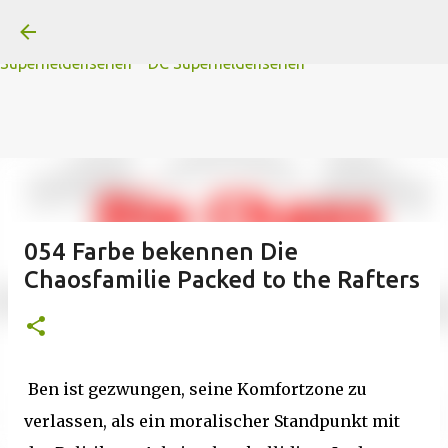
A
B
C
D
Der
Die
E
F
G
H
I J
K
L
M
Direkt zum Hauptbereich
N
O
P Q
R
S
T
The
U V
W X Y
Z
#
Star Trek Serien
Star Wars Serien
Marvel
Superheldenserien
DC
Superheldenserien
054 Farbe bekennen Die
Chaosfamilie Packed to the Rafters
Ben ist gezwungen, seine Komfortzone zu
verlassen, als ein moralischer Standpunkt mit