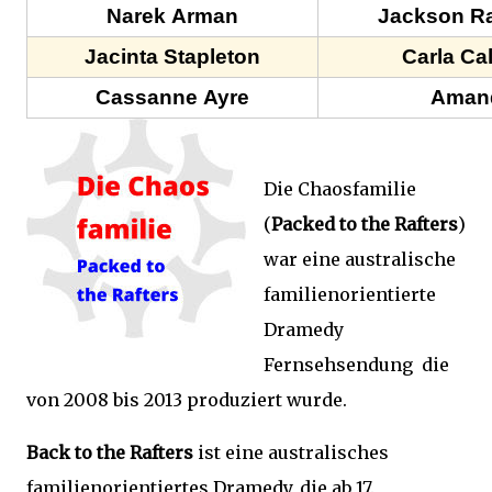
Narek Arman
Jackson R
Jacinta Stapleton
Carla Ca
Cassanne Ayre
Aman
Die Chaosfamilie
(
Packed to the Rafters
)
war eine australische
familienorientierte
Dramedy
Fernsehsendung die
von 2008 bis 2013 produziert wurde.
Back to the Rafters
ist eine australisches
familienorientiertes Dramedy, die ab 17.