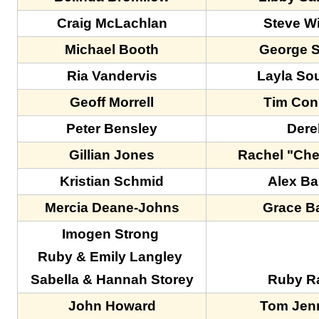
Craig McLachlan
Steve W
Michael Booth
George S
Ria Vandervis
Layla So
Geoff Morrell
Tim Con
Peter Bensley
Dere
Gillian Jones
Rachel "Che
Kristian Schmid
Alex Ba
Mercia Deane-Johns
Grace B
Imogen Strong
Ruby & Emily Langley
Sabella & Hannah Storey
Ruby Ra
John Howard
Tom Jen