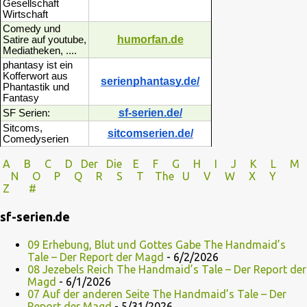
Gesellschaft
Wirtschaft
Comedy und
humorfan.de
Satire auf youtube,
Mediatheken, ....
phantasy ist ein
Kofferwort aus
serienphantasy.de/
Phantastik und
Fantasy
sf-serien.de/
SF Serien:
Sitcoms,
sitcomserien.de/
Comedyserien
A
B
C
D
Der
Die
E
F
G
H
I J
K
L
M
N
O
P Q
R
S
T
The
U V
W X Y
Z
#
sf-serien.de
09 Erhebung, Blut und Gottes Gabe The Handmaid’s
Tale – Der Report der Magd
- 6/2/2026
08 Jezebels Reich The Handmaid’s Tale – Der Report der
Magd
- 6/1/2026
07 Auf der anderen Seite The Handmaid’s Tale – Der
Report der Magd
- 5/31/2026