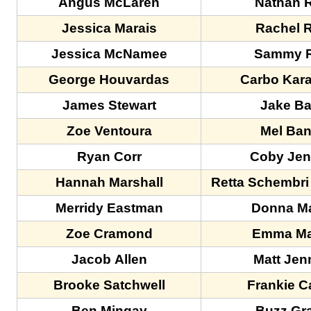
Angus McLaren
Nathan R
Jessica Marais
Rachel R
Jessica McNamee
Sammy R
George Houvardas
Carbo Kar
James Stewart
Jake Ba
Zoe Ventoura
Mel Ba
Ryan Corr
Coby Jen
Hannah Marshall
Retta Schembri
Merridy Eastman
Donna M
Zoe Cramond
Emma M
Jacob Allen
Matt Jen
Brooke Satchwell
Frankie C
Ben Mingay
Buzz Gr