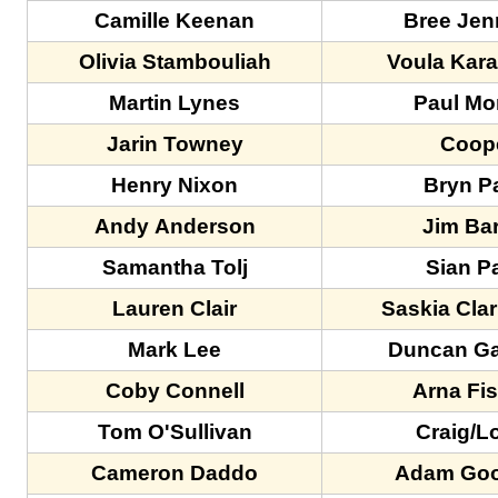
Camille Keenan
Bree Jen
Olivia Stambouliah
Voula Kar
Martin Lynes
Paul Mo
Jarin Towney
Coop
Henry Nixon
Bryn P
Andy Anderson
Jim Ba
Samantha Tolj
Sian P
Lauren Clair
Saskia Clar
Mark Lee
Duncan Ga
Coby Connell
Arna Fi
Tom O'Sullivan
Craig/L
Cameron Daddo
Adam Go