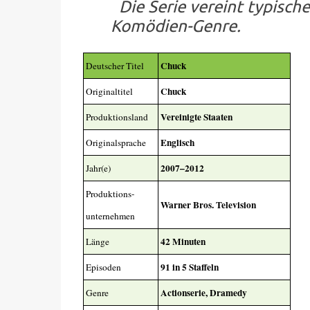
Die Serie vereint typisch
Komödien-Genre.
Chuck
Deutscher Titel
Chuck
Originaltitel
Vereinigte Staaten
Produktionsland
Englisch
Originalsprache
2007–2012
Jahr(e)
Produktions-
Warner Bros. Television
unternehmen
42 Minuten
Länge
91 in 5 Staffeln
Episoden
Actionserie, Dramedy
Genre