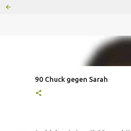
A
B
C
D
Der
Die
E
F
G
H
I J
K
L
M
Superheldenserien
DC
Superheldenserien
90 Chuck gegen Sarah