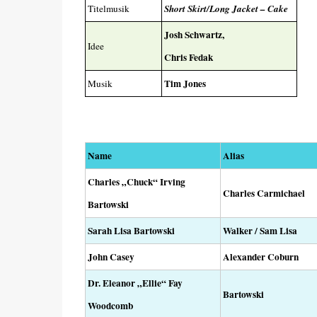
Titelmusik
Short Skirt/Long Jacket – Cake
Josh Schwartz,
Idee
Chris Fedak
Tim Jones
Musik
Name
Alias
Charles „Chuck“ Irving
Charles Carmichael
Bartowski
Sarah Lisa Bartowski
Walker / Sam Lisa
John Casey
Alexander Coburn
Dr. Eleanor „Ellie“ Fay
Bartowski
Woodcomb