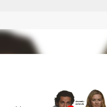
N
O
P Q
R
S
T
The
U V
W X Y
Z
Direkt zum Hauptbereich