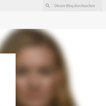
#
Star Trek Serien
Star Wars Serien
Marvel