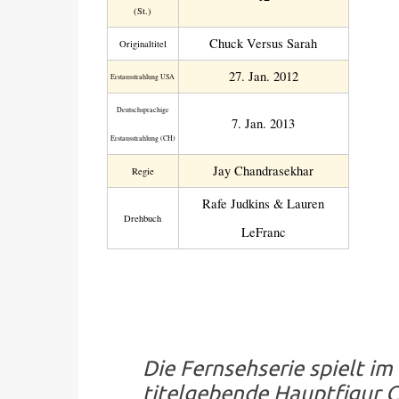
(St.)
Chuck Versus Sarah
Original­titel
27. Jan. 2012
Erstaus­strahlung USA
Deutsch­sprachige
7. Jan. 2013
Erstaus­strahlung (CH)
Jay Chandrasekhar
Regie
Rafe Judkins & Lauren
Drehbuch
LeFranc
Die Fernsehserie spielt im
titelgebende Hauptfigur Ch