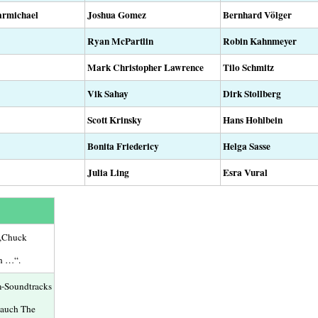
armichael
Joshua Gomez
Bernhard Völger
Ryan McPartlin
Robin Kahnmeyer
Mark Christopher Lawrence
Tilo Schmitz
Vik Sahay
Dirk Stollberg
Scott Krinsky
Hans Hohlbein
Bonita Friedericy
Helga Sasse
Julia Ling
Esra Vural
 „Chuck
n …“.
m-Soundtracks
 auch The