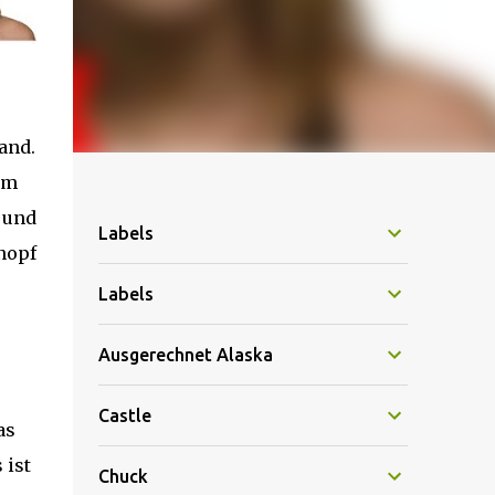
and.
em
 und
Labels
nopf
Labels
Ausgerechnet Alaska
Castle
as
 ist
Chuck