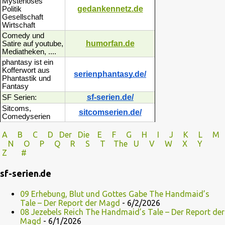
Mysteriöses
gedankennetz.de
Politik
Gesellschaft
Wirtschaft
Comedy und
humorfan.de
Satire auf youtube,
Mediatheken, ....
phantasy ist ein
Kofferwort aus
serienphantasy.de/
Phantastik und
Fantasy
sf-serien.de/
SF Serien:
Sitcoms,
sitcomserien.de/
Comedyserien
A
B
C
D
Der
Die
E
F
G
H
I J
K
L
M
N
O
P Q
R
S
T
The
U V
W X Y
Z
#
sf-serien.de
09 Erhebung, Blut und Gottes Gabe The Handmaid’s
Tale – Der Report der Magd
- 6/2/2026
08 Jezebels Reich The Handmaid’s Tale – Der Report der
Magd
- 6/1/2026