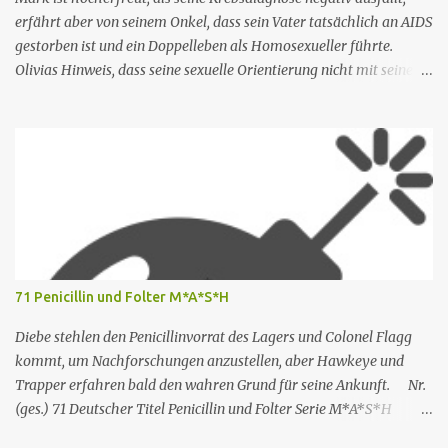
erfährt aber von seinem Onkel, dass sein Vater tatsächlich an AIDS
gestorben ist und ein Doppelleben als Homosexueller führte.
Olivias Hinweis, dass seine sexuelle Orientierung nicht mit seiner
Männlichkeit übereinstimmt, kommt nicht gut an. Shane ruft
seine Mutter an, um das Reisebüro zu bitten, Armond wegen des
Buchungsfehlers zurechtzuweisen. Rachel erwägt, einen neuen
Schreibauftrag anzunehmen, aber Shane besteht darauf, dass sie
nicht mehr arbeiten darf. Rachel trifft sich mit Nicole, die ihr rät,
ihre Unabhängigkeit zu bewahren. Nr. (ges.) 2 Deutscher Titel Ein
neuer Tag Serie The White Lotus Staffel Staffel 1 Nr. (St.) 2
Original­titel New Day Regie Mike White Drehbuch Mike White
Erstaus­strahlung USA 18. Juli 2021 Deutsch­sprachige Erstaus­
71 Penicillin und Folter M*A*S*H
strahlung (D/A/CH) 23. Aug. 2021 Als Nicole jedoch erfährt, dass
Rachel einen Zeitschriftenartikel geschrieben hat, in dem sie sie
Diebe stehlen den Penicillinvorrat des Lagers und Colonel Flagg
erwähnt, kritisiert Nicole Rachels Arbeit,...
kommt, um Nachforschungen anzustellen, aber Hawkeye und
Trapper erfahren bald den wahren Grund für seine Ankunft. Nr.
(ges.) 71 Deutscher Titel Penicillin und Folter Serie M*A*S*H
Staffel Staffel 3 Nr. (St.) 23 Original­titel White Gold Regie Hy