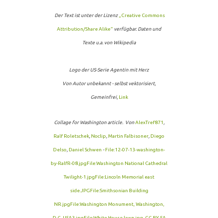
Der Text ist unter der Lizenz
„Creative Commons
Attribution/Share Alike“
verfügbar. Daten und
Texte u.a. von Wikipedia
Logo der US-Serie Agentin mit Herz
Von
Autor unbekannt
- selbst vektorisiert,
Gemeinfrei,
Link
Collage for Washington article.
Von
AlexTref871
,
Ralf Roletschek
,
Noclip
,
Martin Falbisoner
,
Diego
Delso
,
Daniel Schwen
-
File:12-07-13-washington-
by-RalfR-08.jpg
File:Washington National Cathedral
Twilight-1.jpg
File:Lincoln Memorial east
side.JPG
File:Smithsonian Building
NR.jpg
File:Washington Monument, Washington,
D.C. USA3.jpg
File:White House lawn.jpg
,
CC BY-SA