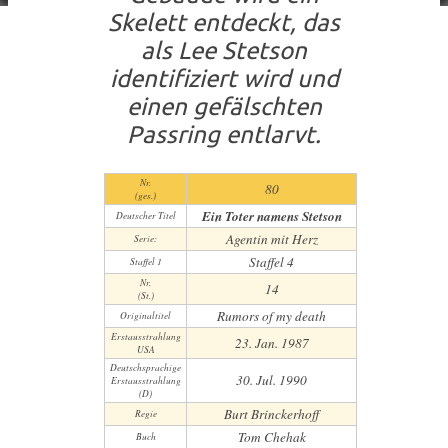
Skelett entdeckt, das
als Lee Stetson
identifiziert wird und
einen gefälschten
Passring entlarvt.
Nr.
80
(ges.)
Ein Toter namens Stetson
Deutscher Titel
Agentin mit Herz
Serie:
Staffel 4
Staffel 1
Nr.
14
(St.)
Rumors of my death
Original­titel
Erstaus­strahlung
23. Jan. 1987
USA
Deutsch­sprachige
30. Jul. 1990
Erstaus­strahlung
(D)
Burt Brinckerhoff
Regie
Tom Chehak
Buch