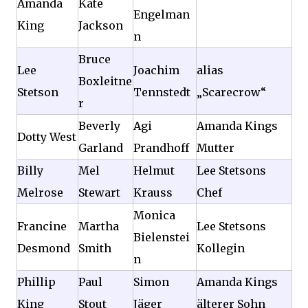
Amanda
Kate
Engelman
King
Jackson
n
Bruce
Lee
Joachim
alias
Boxleitne
Stetson
Tennstedt
„Scarecrow“
r
Beverly
Agi
Amanda Kings
Dotty West
Garland
Prandhoff
Mutter
Billy
Mel
Helmut
Lee Stetsons
Melrose
Stewart
Krauss
Chef
Monica
Francine
Martha
Lee Stetsons
Bielenstei
Desmond
Smith
Kollegin
n
Phillip
Paul
Simon
Amanda Kings
King
Stout
Jäger
älterer Sohn