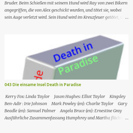
Bruder. Beim Schießen mit seinem Hund wird Ray von zwei Bikern
angegriffen, die von Alex geschickt wurden, und tötet sie, wobei
sein Auge verletzt wird. Sein Hund wird im Kreuzfeuer getötet, und
so kontaktiert Ray Dave, der ihm bereitwillig hilft, Alex zu
entführen, um sich dafür zu revanchieren, dass er ihn verschont
hat. Nr. (ges.) 16 Deutscher Titel Schönes Gesicht Serie Mr
Inbetween Staffel 2 Nr. (St.) 10 Original­titel Nice Face Regie Nash
Edgerton Drehbuch Scott Ryan Erstaus­strahlung (FX) 14. Nov.
2019 Deutsch­sprachige Erstaus­strahlung (FOX Channel) 20. Okt.
2021 Alex überzeugt sie davon, dass er eine große Geldsumme
versteckt hat und verhandelt dafür sein Leben, und sie fahren los,
um es zu holen. Ursprung des Titels: Nachdem Ray am Auge
043 Die einsame Insel Death in Paradise
verletzt wurde und der Biker, mit dem er kämpft, ihm in die Nase
gebissen hat, sagt er "nettes Auge", und Ray antwortet mit "nettes
Kerry Fox: Linda Taylor Jason Hughes: Elliot Taylor Kingsley
Gesicht". Ray Sho...
Ben-Adir : Irie Johnson Mark Powley (en): Charlie Taylor Gary
Beadle (en): Samuel Palmer Angela Bruce (en): Ernestine Gray
Ausführliche Zusammenfassung Humphrey und Martha flüchten
für ein romantisches Wochenende auf ein Inselchen, auf dem sich
ein kleines Hotel, das Maison Cécile, befindet. Während des Abends