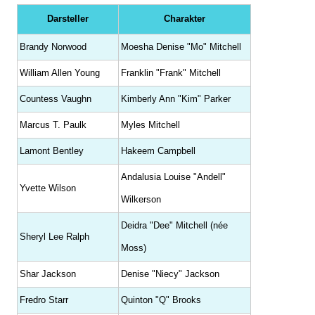
Darsteller
Charakter
Brandy Norwood
Moesha Denise "Mo" Mitchell
William Allen Young
Franklin "Frank" Mitchell
Countess Vaughn
Kimberly Ann "Kim" Parker
Marcus T. Paulk
Myles Mitchell
Lamont Bentley
Hakeem Campbell
Andalusia Louise "Andell"
Yvette Wilson
Wilkerson
Deidra "Dee" Mitchell (née
Sheryl Lee Ralph
Moss)
Shar Jackson
Denise "Niecy" Jackson
Fredro Starr
Quinton "Q" Brooks