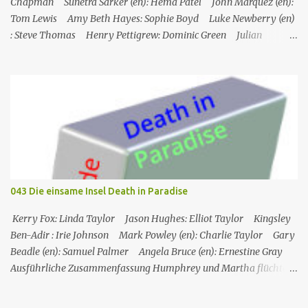
Chapman Sunetra Sarker (en): Hema Patel John Marquez (en):
Tom Lewis Amy Beth Hayes: Sophie Boyd Luke Newberry (en)
: Steve Thomas Henry Pettigrew: Dominic Green Julian
Wadham: Frank Henderson (engl.) Nigel Betts (en): Martin West
Ein Mann wird mehrere Meilen von der Küste entfernt tot in
seinem Boot aufgefunden. Der Verdacht fällt zunächst auf die
Touristen, die das Boot mit seinem Steuermann am Tag des
Mordes gemietet hatten, und dann auf eine Gruppe von Touristen,
die das Boot am nächsten Tag mieten sollten. Einziges Problem:
Die Verdächtigen sind nach England zurückgekehrt. Der
Kommandant beschließt daraufhin, sein Team (mit Ausnahme von
JP) nach London zu schicken, um die Ermittlungen mit Hilfe eines
043 Die einsame Insel Death in Paradise
Inspektors vor Ort, Chief Inspector Jack Mooney, fortzusetzen...
Kerry Fox: Linda Taylor Jason Hughes: Elliot Taylor Kingsley
Ben-Adir : Irie Johnson Mark Powley (en): Charlie Taylor Gary
Beadle (en): Samuel Palmer Angela Bruce (en): Ernestine Gray
Ausführliche Zusammenfassung Humphrey und Martha flüchten
für ein romantisches Wochenende auf ein Inselchen, auf dem sich
ein kleines Hotel, das Maison Cécile, befindet. Während des Abends