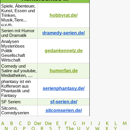
Spiele, Ábenteuer,
Kunst, Essen und
hobbyrat.de/
Trinken,
Musik,Tiere...
u.v.m.
Serien mit Humor
dramedy-serien.de/
und Dramatik
Analysen
Mysteriöses
gedankennetz.de
Politik
Gesellschaft
Wirtschaft
Comedy und
humorfan.de
Satire auf youtube,
Mediatheken, ....
phantasy ist ein
Kofferwort aus
serienphantasy.de/
Phantastik und
Fantasy
sf-serien.de/
SF Serien:
Sitcoms,
sitcomserien.de/
Comedyserien
A
B
C
D
Der
Die
E
F
G
H
I J
K
L
M
N
O
P Q
R
S
T
The
U V
W X Y