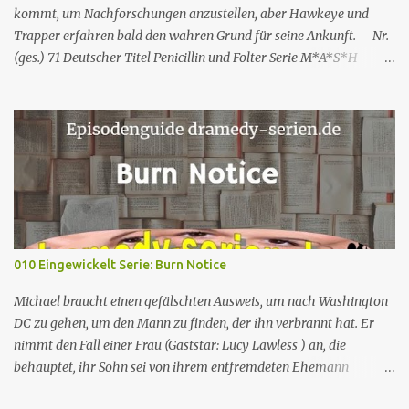
erwähnt, kritisiert Nicole Rachels Arbeit,...
kommt, um Nachforschungen anzustellen, aber Hawkeye und
Trapper erfahren bald den wahren Grund für seine Ankunft. Nr.
(ges.) 71 Deutscher Titel Penicillin und Folter Serie M*A*S*H
Staffel Staffel 3 Nr. (St.) 23 Original­titel White Gold Regie Hy
Averback Buch Larry Gelbart & Simon Muntner Prod.code B-319
Erstaus­strahlung USA 11. Mär. 1975 Deutsch­sprachige EA 19. Apr.
1991 Rolle Schauspieler Synchron sprecher DVD-Nach synchro
VHS M*A*S*H – Teil 2 Captain Benjamin Franklin „Hawkeye“
Pierce Alan Alda Thomas Wolff Reinhard Scheunemann Hans-
Werner Bussinger Captain „Trapper“ John McIntyre Wayne Rogers
Gerald Paradies – Lieutenant Colonel Henry Blake McLean
Stevenson Lothar Mann – Captain B.J. Hunnicutt Mike Farrell Jörg
010 Eingewickelt Serie: Burn Notice
Hengstler Norbert Langer Colonel Sherman Potter Harry Morgan
Hans Nitschke Erich Räuker Heinz Giese Major Frank
Michael braucht einen gefälschten Ausweis, um nach Washington
„Frettchengesicht“ Burns Larry Linville Uwe Paulsen (...
DC zu gehen, um den Mann zu finden, der ihn verbrannt hat. Er
nimmt den Fall einer Frau (Gaststar: Lucy Lawless ) an, die
behauptet, ihr Sohn sei von ihrem entfremdeten Ehemann
entführt worden. Trotz seines besseren Urteils und des Instinkts