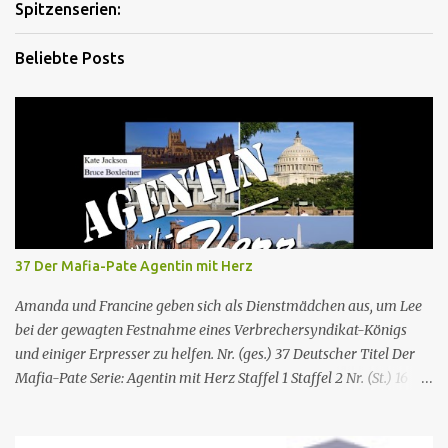
Spitzenserien:
Beliebte Posts
37 Der Mafia-Pate Agentin mit Herz
Amanda und Francine geben sich als Dienstmädchen aus, um Lee
bei der gewagten Festnahme eines Verbrechersyndikat-Königs
und einiger Erpresser zu helfen. Nr. (ges.) 37 Deutscher Titel Der
Mafia-Pate Serie: Agentin mit Herz Staffel 1 Staffel 2 Nr. (St.) 16
Original­titel Life of the party Erstaus­strahlung USA 18. Feb. 1985
Deutsch­sprachige Erstaus­strahlung (D) 1. Dez. 1986 Regie Will