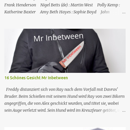
Frank Henderson Nigel Betts (de) : Martin West Polly Kemp :
Katherine Baxter Amy Beth Hayes : Sophie Boyd John
Marquez (de) : Tom Lewis Herndersons Leiche wurde von
Katherine Baxter, der Putzfrau, gefunden; die Tür zu Hendersons
Büro war verschlossen, und Steve musste sie mit einem
Feuerlöscher gewaltsam öffnen. Im St. Marie's gesteht Sophie JP,
dass Tom auch mit dem Schmuggel von Rum Geld verdient hat,
was aber nicht mit seinem Tod zusammenzuhängen scheint.
Henderson starb an einer Schusswunde, die Waffe liegt neben der
Leiche, es sieht nach Selbstmord aus, außerdem fehlt einer seiner
Zwillinge, was darauf hindeutet, dass der fehlende Zwilling
16 Schönes Gesicht Mr Inbetween
derselbe ist, der in Toms Boot gefunden wurde, und dass
Henderson ihn getötet und sich da...
Freddy distanziert sich von Ray nach dem Vorfall mit Davros'
Bruder. Beim Schießen mit seinem Hund wird Ray von zwei Bikern
angegriffen, die von Alex geschickt wurden, und tötet sie, wobei
sein Auge verletzt wird. Sein Hund wird im Kreuzfeuer getötet, und
so kontaktiert Ray Dave, der ihm bereitwillig hilft, Alex zu
entführen, um sich dafür zu revanchieren, dass er ihn verschont