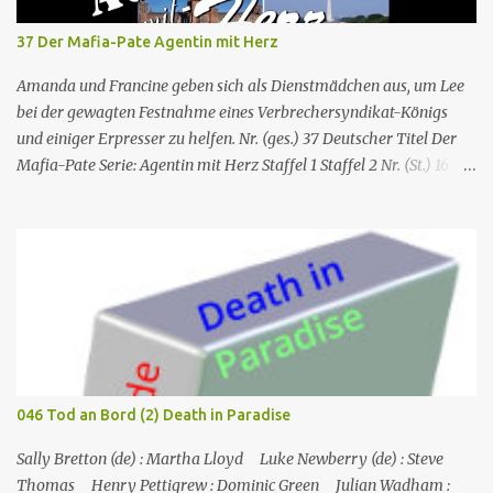
37 Der Mafia-Pate Agentin mit Herz
Amanda und Francine geben sich als Dienstmädchen aus, um Lee
bei der gewagten Festnahme eines Verbrechersyndikat-Königs
und einiger Erpresser zu helfen. Nr. (ges.) 37 Deutscher Titel Der
Mafia-Pate Serie: Agentin mit Herz Staffel 1 Staffel 2 Nr. (St.) 16
Original­titel Life of the party Erstaus­strahlung USA 18. Feb. 1985
Deutsch­sprachige Erstaus­strahlung (D) 1. Dez. 1986 Regie Will
Mackenzie Buch Stephen Hattman Serieninfos: In dem Pilot der
Serie wird Amanda King , eine geschiedene Hausfrau und Mutter
von zwei Söhnen, als freie Mitarbeiterin eines kleinen US-
amerikanischen Geheimdienstes angeworben. Dort arbeitet sie als
Agentin an der Seite von Lee Stetson , Tarnname „Scarecrow“ (engl.
für Vogelscheuche), den sie am Ende der vierten und letzten Staffel
heiratet. Obwohl nur als Bürohilfskraft beschäftigt, wird sie
046 Tod an Bord (2) Death in Paradise
immer wieder in Undercover-Operationen verwickelt. Zunächst
unabsichtlich, dann mit Billigung ihrer Vorgesetzten, später –
Sally Bretton (de) : Martha Lloyd Luke Newberry (de) : Steve
nach einschlägigen Fortbildun...
Thomas Henry Pettigrew : Dominic Green Julian Wadham :