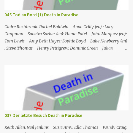
gegangen ist. Humphrey nimmt Martha mit auf eine Privatinsel,
wo es ein Hotel namens Hotel Cecile gibt, das den Taylor-Brüdern
045 Tod an Bord (1) Death in Paradise
(Elliot und Charlie) gehört. Während Humphrey und Martha
gemeinsam im Speisesa...
Claire Rushbrook: Rachel Baldwin Anna Crilly (en) : Lucy
Chapman Sunetra Sarker (en): Hema Patel John Marquez (en):
Tom Lewis Amy Beth Hayes: Sophie Boyd Luke Newberry (en)
: Steve Thomas Henry Pettigrew: Dominic Green Julian
Wadham: Frank Henderson (engl.) Nigel Betts (en): Martin West
Ein Mann wird mehrere Meilen von der Küste entfernt tot in
seinem Boot aufgefunden. Der Verdacht fällt zunächst auf die
Touristen, die das Boot mit seinem Steuermann am Tag des
Mordes gemietet hatten, und dann auf eine Gruppe von Touristen,
die das Boot am nächsten Tag mieten sollten. Einziges Problem:
Die Verdächtigen sind nach England zurückgekehrt. Der
Kommandant beschließt daraufhin, sein Team (mit Ausnahme von
JP) nach London zu schicken, um die Ermittlungen mit Hilfe eines
037 Der letzte Besuch Death in Paradise
Inspektors vor Ort, Chief Inspector Jack Mooney, fortzusetzen...
Keith Allen: Neil Jenkins Susie Amy: Ella Thomas Wendy Craig: