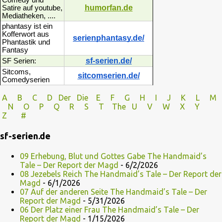
humorfan.de
Satire auf youtube,
Mediatheken, ....
phantasy ist ein
Kofferwort aus
serienphantasy.de/
Phantastik und
Fantasy
sf-serien.de/
SF Serien:
Sitcoms,
sitcomserien.de/
Comedyserien
A
B
C
D
Der
Die
E
F
G
H
I J
K
L
M
N
O
P Q
R
S
T
The
U V
W X Y
Z
#
sf-serien.de
09 Erhebung, Blut und Gottes Gabe The Handmaid’s
Tale – Der Report der Magd
- 6/2/2026
08 Jezebels Reich The Handmaid’s Tale – Der Report der
Magd
- 6/1/2026
07 Auf der anderen Seite The Handmaid’s Tale – Der
Report der Magd
- 5/31/2026
06 Der Platz einer Frau The Handmaid’s Tale – Der
Report der Magd
- 1/15/2026