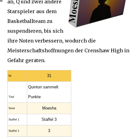
an, Q und zwei andere
Starspieler aus dem
Basketballteam zu
suspendieren, bis sich
ihre Noten verbessern, wodurch die
Meisterschaftshoffnungen der Crenshaw High in
Gefahr geraten.
31
Nr
Quinton sammelt
Punkte
Titel
Moesha
Serie
Staffel 3
Staffel 1
3
Staffel 1