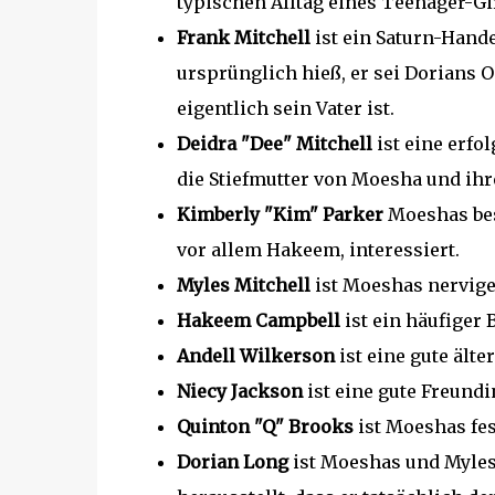
typischen Alltag eines Teenager-Gir
Frank Mitchell
ist ein Saturn-Hand
ursprünglich hieß, er sei Dorians On
eigentlich sein Vater ist.
Deidra "Dee" Mitchell
ist eine erfo
die Stiefmutter von Moesha und ihr
Kimberly "Kim" Parker
Moeshas best
vor allem Hakeem, interessiert.
Myles Mitchell
ist Moeshas nervige
Hakeem Campbell
ist ein häufiger
Andell Wilkerson
ist eine gute ält
Niecy Jackson
ist eine gute Freund
Quinton "Q" Brooks
ist Moeshas fes
Dorian Long
ist Moeshas und Myles'