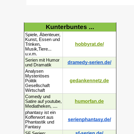
Kunterbuntes ...
Spiele, Ábenteuer,
Kunst, Essen und
hobbyrat.de/
Trinken,
Musik,Tiere...
u.v.m.
Serien mit Humor
dramedy-serien.de/
und Dramatik
Analysen
Mysteriöses
gedankennetz.de
Politik
Gesellschaft
Wirtschaft
Comedy und
humorfan.de
Satire auf youtube,
Mediatheken, ....
phantasy ist ein
Kofferwort aus
serienphantasy.de/
Phantastik und
Fantasy
sf-serien.de/
SF Serien: