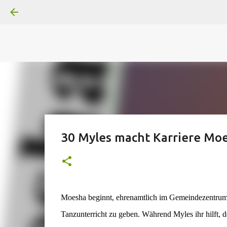
A
B
C
D
Der
Die
E
F
G
H
I J
K
L
M
Superheldenserien
DC
Superheldenserien
30 Myles macht Karriere Mo
Moesha beginnt, ehrenamtlich im Gemeindezentrum
Tanzunterricht zu geben. Während Myles ihr hilft, d