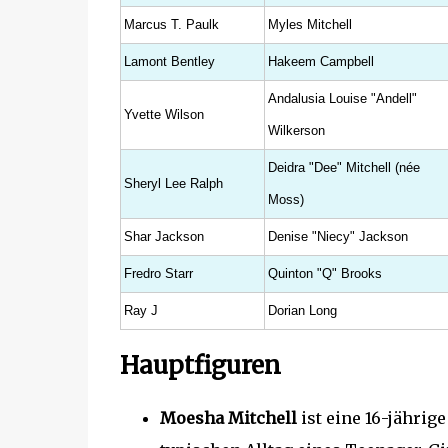
Marcus T. Paulk
Myles Mitchell
Lamont Bentley
Hakeem Campbell
Andalusia Louise "Andell"
Yvette Wilson
Wilkerson
Deidra "Dee" Mitchell (née
Sheryl Lee Ralph
Moss)
Shar Jackson
Denise "Niecy" Jackson
Fredro Starr
Quinton "Q" Brooks
Ray J
Dorian Long
Hauptfiguren
Moesha Mitchell
ist eine 16-jährig