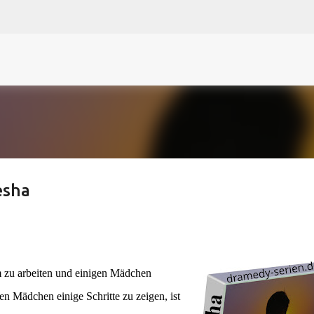
N
O
P Q
R
S
T
The
U V
W X Y
Z
Direkt zum Hauptbereich
esha
 zu arbeiten und einigen Mädchen
en Mädchen einige Schritte zu zeigen, ist