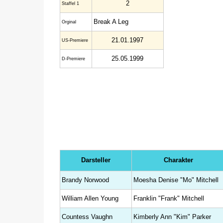
2
Staffel 1
Break A Leg
Orginal
21.01.1997
US-Premiere
25.05.1999
D-Premiere
Darsteller
Charakter
Brandy Norwood
Moesha Denise "Mo" Mitchell
William Allen Young
Franklin "Frank" Mitchell
Countess Vaughn
Kimberly Ann "Kim" Parker