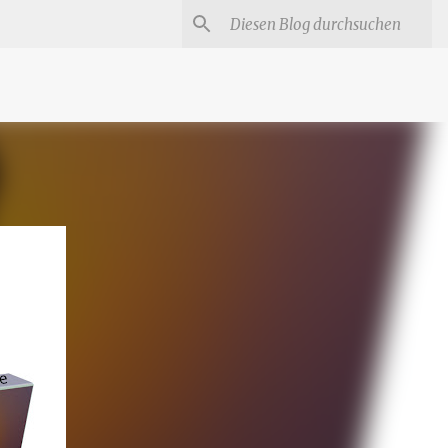
#
Star Trek Serien
Star Wars Serien
Marvel