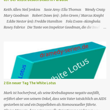
(Elliot und Charlie) gehört. Während Humphrey und Martha
gemeinsam im Speisesa...
Keith Allen: Neil Jenkins Susie Amy: Ella Thomas Wendy Craig:
Mary Goodman Robert Daws (en) : John Green / Marcus Knight
Eddie Nestor (en): Freddie Hamilton Fola Evans-Akingbola:
Rosey Fabrice Die Tante von Inspektor Goodman, die die Insel
besucht, wird indirekt Zeuge eines Mordes in ihrem Hotel: Ihr
Zimmernachbar wurde über ihren Balkon gekippt. Das erste, was
er tat, als er auf die Insel kam, war, Neil Jenkins zu treffen, einen
ehemaligen Gangster, der gekommen war, um einen ruhigen
Ruhestand in der Sonne zu verbringen. Humphrey nimmt seine
Tante Mary, die er sehr mag, in Saint Marie auf und bringt sie in
einem Hotel unter. Mitten in der Nacht hört Mary etwas von einer
der Hotelterrassen fallen. Sie ruft Freddie, den Concierge, an, und
die beiden verlassen das Hotel und finden eine Leiche: es ist John
2 Ein neuer Tag The White Lotus
Green, einer der Gäste des Hotels. Humprey ist daher gezwungen,
de...
Mark ist hocherfreut, als seine Krebsdiagnose negativ ausfällt,
erfährt aber von seinem Onkel, dass sein Vater tatsächlich an AIDS
gestorben ist und ein Doppelleben als Homosexueller führte.