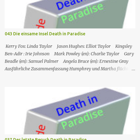
Mordes gemietet hatten, und dann auf eine Gruppe von Touristen,
die das Boot am nächsten Tag mieten sollten. Einziges Problem:
Die Verdächtigen sind nach England zurückgekehrt. Der
Kommandant beschließt daraufhin, sein Team (mit Ausnahme von
JP) nach London zu schicken, um die Ermittlungen mit Hilfe eines
043 Die einsame Insel Death in Paradise
Inspektors vor Ort, Chief Inspector Jack Mooney, fortzusetzen...
Kerry Fox: Linda Taylor Jason Hughes: Elliot Taylor Kingsley
Ben-Adir : Irie Johnson Mark Powley (en): Charlie Taylor Gary
Beadle (en): Samuel Palmer Angela Bruce (en): Ernestine Gray
Ausführliche Zusammenfassung Humphrey und Martha flüchten
für ein romantisches Wochenende auf ein Inselchen, auf dem sich
ein kleines Hotel, das Maison Cécile, befindet. Während des Abends
wird einer der Besitzer, Charlie Taylor, erstochen in seinem
Zimmer aufgefunden, aber ein vertrauenswürdiger Zeuge, da es
sich um Humphrey selbst handelt, kann bestätigen, dass zwischen
dem Zeitpunkt, als Charlie in sein Zimmer ging, und dem
Zeitpunkt, als seine Leiche gefunden wurde, niemand nach oben
gegangen ist. Humphrey nimmt Martha mit auf eine Privatinsel,
wo es ein Hotel namens Hotel Cecile gibt, das den Taylor-Brüdern
037 Der letzte Besuch Death in Paradise