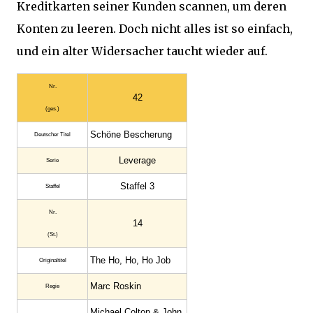
Kreditkarten seiner Kunden scannen, um deren
Konten zu leeren. Doch nicht alles ist so einfach,
und ein alter Widersacher taucht wieder auf.
Nr.
42
(ges.)
Schöne Bescherung
Deutscher Titel
Leverage
Serie
Staffel 3
Staffel
Nr.
14
(St.)
The Ho, Ho, Ho Job
Original­titel
Marc Roskin
Regie
Michael Colton & John