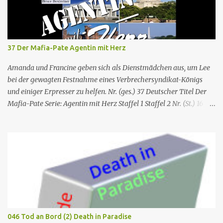
37 Der Mafia-Pate Agentin mit Herz
Amanda und Francine geben sich als Dienstmädchen aus, um Lee
bei der gewagten Festnahme eines Verbrechersyndikat-Königs
und einiger Erpresser zu helfen. Nr. (ges.) 37 Deutscher Titel Der
Mafia-Pate Serie: Agentin mit Herz Staffel 1 Staffel 2 Nr. (St.) 16
Original­titel Life of the party Erstaus­strahlung USA 18. Feb. 1985
Deutsch­sprachige Erstaus­strahlung (D) 1. Dez. 1986 Regie Will
Mackenzie Buch Stephen Hattman Serieninfos: In dem Pilot der
Serie wird Amanda King , eine geschiedene Hausfrau und Mutter
von zwei Söhnen, als freie Mitarbeiterin eines kleinen US-
amerikanischen Geheimdienstes angeworben. Dort arbeitet sie als
Agentin an der Seite von Lee Stetson , Tarnname „Scarecrow“ (engl.
für Vogelscheuche), den sie am Ende der vierten und letzten Staffel
heiratet. Obwohl nur als Bürohilfskraft beschäftigt, wird sie
046 Tod an Bord (2) Death in Paradise