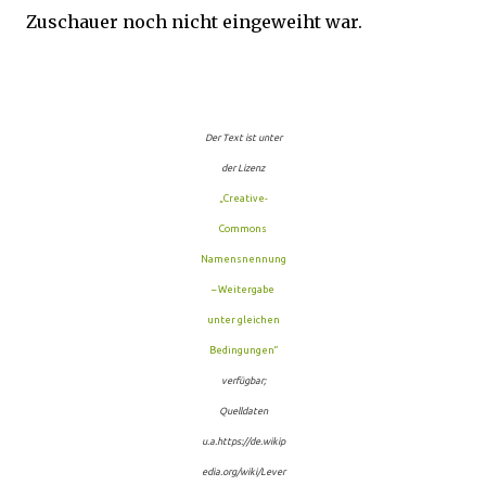
Zuschauer noch nicht eingeweiht war.
Der Text ist unter
der Lizenz
„Creative-
Commons
Namensnennung
– Weitergabe
unter gleichen
Bedingungen“
verfügbar;
Quelldaten
u.a.https://de.wikip
edia.org/wiki/Lever