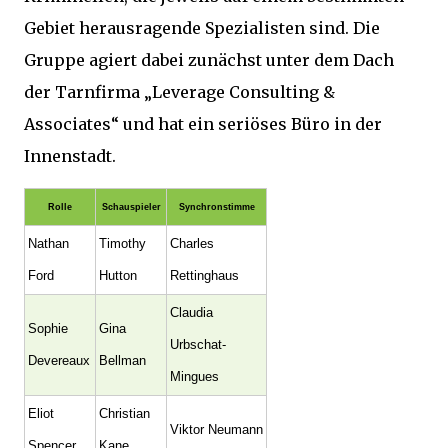
Gebiet herausragende Spezialisten sind.
Die
Gruppe agiert dabei zunächst unter dem Dach
der Tarnfirma „Leverage Consulting &
Associates“ und hat ein seriöses Büro in der
Innenstadt.
Rolle
Schauspieler
Synchronstimme
Nathan
Timothy
Charles
Ford
Hutton
Rettinghaus
Claudia
Sophie
Gina
Urbschat-
Devereaux
Bellman
Mingues
Eliot
Christian
Viktor Neumann
Spencer
Kane