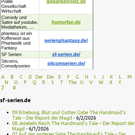
gedankennetz.de
Politik
Gesellschaft
Wirtschaft
Comedy und
humorfan.de
Satire auf youtube,
Mediatheken, ....
phantasy ist ein
Kofferwort aus
serienphantasy.de/
Phantastik und
Fantasy
sf-serien.de/
SF Serien:
Sitcoms,
sitcomserien.de/
Comedyserien
A
B
C
D
Der
Die
E
F
G
H
I J
K
L
M
N
O
P Q
R
S
T
The
U V
W X Y
Z
#
sf-serien.de
09 Erhebung, Blut und Gottes Gabe The Handmaid’s
Tale – Der Report der Magd
- 6/2/2026
08 Jezebels Reich The Handmaid’s Tale – Der Report der
Magd
- 6/1/2026
07 Auf der anderen Seite The Handmaid’s Tale – Der