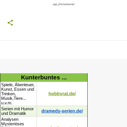
age_(Fernsehserie)
Kunterbuntes ...
Spiele, Ábenteuer,
Kunst, Essen und
hobbyrat.de/
Trinken,
Musik,Tiere...
u.v.m.
Serien mit Humor
dramedy-serien.de/
und Dramatik
Analysen
Mysteriöses