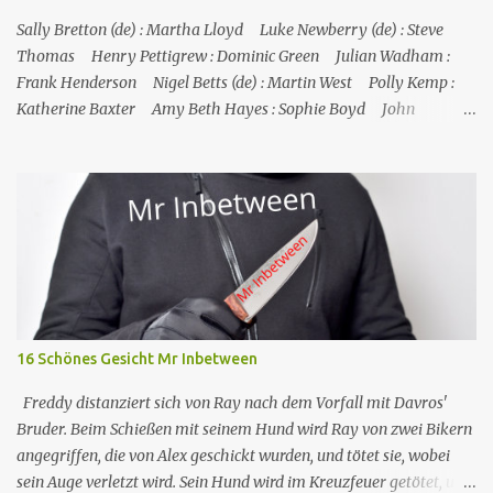
immer wieder in Undercover-Operationen verwickelt. Zunächst
unabsichtlich, dann mit Billigung ihrer Vorgesetzten, später –
Sally Bretton (de) : Martha Lloyd Luke Newberry (de) : Steve
nach einschlägigen Fortbildun...
Thomas Henry Pettigrew : Dominic Green Julian Wadham :
Frank Henderson Nigel Betts (de) : Martin West Polly Kemp :
Katherine Baxter Amy Beth Hayes : Sophie Boyd John
Marquez (de) : Tom Lewis Herndersons Leiche wurde von
Katherine Baxter, der Putzfrau, gefunden; die Tür zu Hendersons
Büro war verschlossen, und Steve musste sie mit einem
Feuerlöscher gewaltsam öffnen. Im St. Marie's gesteht Sophie JP,
dass Tom auch mit dem Schmuggel von Rum Geld verdient hat,
was aber nicht mit seinem Tod zusammenzuhängen scheint.
Henderson starb an einer Schusswunde, die Waffe liegt neben der
Leiche, es sieht nach Selbstmord aus, außerdem fehlt einer seiner
Zwillinge, was darauf hindeutet, dass der fehlende Zwilling
16 Schönes Gesicht Mr Inbetween
derselbe ist, der in Toms Boot gefunden wurde, und dass
Henderson ihn getötet und sich da...
Freddy distanziert sich von Ray nach dem Vorfall mit Davros'
Bruder. Beim Schießen mit seinem Hund wird Ray von zwei Bikern
angegriffen, die von Alex geschickt wurden, und tötet sie, wobei
sein Auge verletzt wird. Sein Hund wird im Kreuzfeuer getötet, und