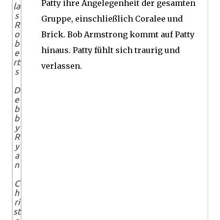
Patty ihre Angelegenheit der gesamten
la
s
Gruppe, einschließlich Coralee und
R
o
Brick. Bob Armstrong kommt auf Patty
b
hinaus.
Patty fühlt sich traurig und
e
rt
verlassen.
s
D
e
b
b
y
R
y
a
n
C
h
ri
st