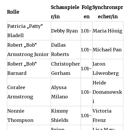
Schauspiele
Folg
Synchronspr
Rolle
r/in
en
echer/in
Patricia „Patty“
Debby Ryan
1.01–
Maria Hönig
Bladell
Robert „Bob“
Dallas
1.01–
Michael Pan
Armstrong Junior
Roberts
Robert „Bob“
Christopher
Jaron
1.01–
Barnard
Gorham
Löwenberg
Heide
Coralee
Alyssa
1.01–
Domanowsk
Armstrong
Milano
i
Nonnie
Kimmy
Victoria
1.01–
Thompson
Shields
Frenz
Erinn
Lisa May-