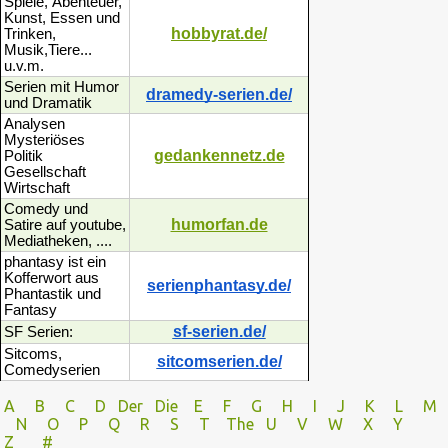
Spiele, Ábenteuer,
Kunst, Essen und
hobbyrat.de/
Trinken,
Musik,Tiere...
u.v.m.
Serien mit Humor
dramedy-serien.de/
und Dramatik
Analysen
Mysteriöses
gedankennetz.de
Politik
Gesellschaft
Wirtschaft
Comedy und
humorfan.de
Satire auf youtube,
Mediatheken, ....
phantasy ist ein
Kofferwort aus
serienphantasy.de/
Phantastik und
Fantasy
sf-serien.de/
SF Serien:
Sitcoms,
sitcomserien.de/
Comedyserien
A
B
C
D
Der
Die
E
F
G
H
I J
K
L
M
N
O
P Q
R
S
T
The
U V
W X Y
Z
#