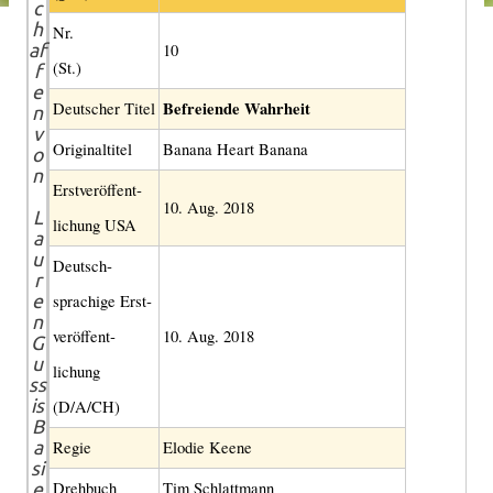
c
h
Nr.
af
10
(St.)
f
e
Befreiende Wahrheit
Deutscher Titel
n
v
Original­titel
Banana Heart Banana
o
n
Erst­veröffent­
10. Aug. 2018
L
lichung USA
a
u
Deutsch­
r
e
sprachige Erst­
n
veröffent­
10. Aug. 2018
G
u
lichung
ss
is
(D/A/CH)
B
a
Regie
Elodie Keene
si
Drehbuch
Tim Schlattmann
e