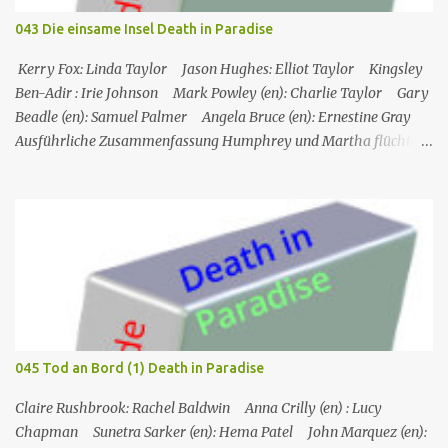
um es zu holen. Ursprung des Titels: Nachdem Ray am Auge
043 Die einsame Insel Death in Paradise
verletzt wurde und der Biker, mit dem er kämpft, ihm in die Nase
gebissen hat, sagt er "nettes Auge", und Ray antwortet mit "nettes
Kerry Fox: Linda Taylor Jason Hughes: Elliot Taylor Kingsley
Gesicht". Ray Sho...
Ben-Adir : Irie Johnson Mark Powley (en): Charlie Taylor Gary
Beadle (en): Samuel Palmer Angela Bruce (en): Ernestine Gray
Ausführliche Zusammenfassung Humphrey und Martha flüchten
für ein romantisches Wochenende auf ein Inselchen, auf dem sich
ein kleines Hotel, das Maison Cécile, befindet. Während des Abends
wird einer der Besitzer, Charlie Taylor, erstochen in seinem
Zimmer aufgefunden, aber ein vertrauenswürdiger Zeuge, da es
sich um Humphrey selbst handelt, kann bestätigen, dass zwischen
dem Zeitpunkt, als Charlie in sein Zimmer ging, und dem
Zeitpunkt, als seine Leiche gefunden wurde, niemand nach oben
gegangen ist. Humphrey nimmt Martha mit auf eine Privatinsel,
wo es ein Hotel namens Hotel Cecile gibt, das den Taylor-Brüdern
045 Tod an Bord (1) Death in Paradise
(Elliot und Charlie) gehört. Während Humphrey und Martha
gemeinsam im Speisesa...
Claire Rushbrook: Rachel Baldwin Anna Crilly (en) : Lucy
Chapman Sunetra Sarker (en): Hema Patel John Marquez (en):