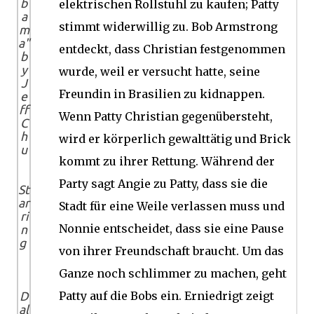
b
elektrischen Rollstuhl zu kaufen;
Patty
a
stimmt widerwillig zu.
Bob Armstrong
m
a"
entdeckt, dass Christian festgenommen
b
y
wurde, weil er versucht hatte, seine
J
Freundin in Brasilien zu kidnappen.
e
ff
Wenn Patty Christian gegenübersteht,
C
h
wird er körperlich gewalttätig und Brick
u
kommt zu ihrer Rettung.
Während der
Party sagt Angie zu Patty, dass sie die
St
ar
Stadt für eine Weile verlassen muss und
ri
Nonnie entscheidet, dass sie eine Pause
n
g
von ihrer Freundschaft braucht.
Um das
Ganze noch schlimmer zu machen, geht
Patty auf die Bobs ein.
Erniedrigt zeigt
D
al