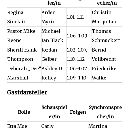
ler/in
echer/in
Regina
Arden
Christin
1.01–1.11
Sinclair
Myrin
Marquitan
Pastor Mike
Michael
Thomas
1.06–1.09
Keene
Ian Black
Schmuckert
Sheriff Hank
Jordan
1.02, 1.07,
Bernd
Thompson
Gelber
1.10, 1.12
Vollbrecht
Deborah „Dee“
Ashley D.
1.06–1.07,
Friederike
Marshall
Kelley
1.09–1.10
Walke
Gastdarsteller
Schauspiel
Synchronspre
Rolle
Folgen
er/in
cher/in
Etta Mae
Carly
Martina