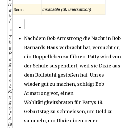
rt
Serie:
a
Insatiable (dt. unersättlich)
u
f
"
T
Nachdem Bob Armstrong die Nacht in Bob
h
Barnards Haus verbracht hat, versucht er,
e
P
ein Doppelleben zu führen.
Patty wird von
a
g
der Schule suspendiert, weil sie Dixie aus
e
dem Rollstuhl gestoßen hat.
Um es
a
n
wieder gut zu machen, schlägt Bob
t
Ki
Armstrong vor, einen
n
g
Wohltätigkeitsbraten für Pattys 18.
o
Geburtstag zu schmeissen, um Geld zu
f
A
sammeln, um Dixie einen neuen
la