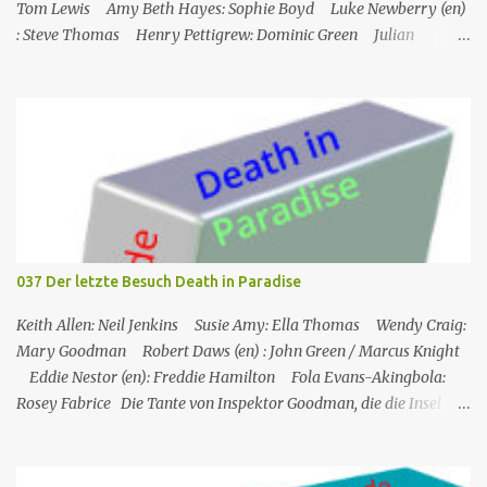
Tom Lewis Amy Beth Hayes: Sophie Boyd Luke Newberry (en)
: Steve Thomas Henry Pettigrew: Dominic Green Julian
Wadham: Frank Henderson (engl.) Nigel Betts (en): Martin West
Ein Mann wird mehrere Meilen von der Küste entfernt tot in
seinem Boot aufgefunden. Der Verdacht fällt zunächst auf die
Touristen, die das Boot mit seinem Steuermann am Tag des
Mordes gemietet hatten, und dann auf eine Gruppe von Touristen,
die das Boot am nächsten Tag mieten sollten. Einziges Problem:
Die Verdächtigen sind nach England zurückgekehrt. Der
Kommandant beschließt daraufhin, sein Team (mit Ausnahme von
JP) nach London zu schicken, um die Ermittlungen mit Hilfe eines
037 Der letzte Besuch Death in Paradise
Inspektors vor Ort, Chief Inspector Jack Mooney, fortzusetzen...
Keith Allen: Neil Jenkins Susie Amy: Ella Thomas Wendy Craig:
Mary Goodman Robert Daws (en) : John Green / Marcus Knight
Eddie Nestor (en): Freddie Hamilton Fola Evans-Akingbola:
Rosey Fabrice Die Tante von Inspektor Goodman, die die Insel
besucht, wird indirekt Zeuge eines Mordes in ihrem Hotel: Ihr
Zimmernachbar wurde über ihren Balkon gekippt. Das erste, was
er tat, als er auf die Insel kam, war, Neil Jenkins zu treffen, einen