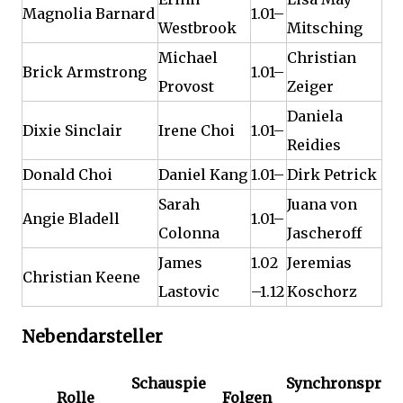
Magnolia Barnard
1.01–
Westbrook
Mitsching
Michael
Christian
Brick Armstrong
1.01–
Provost
Zeiger
Daniela
Dixie Sinclair
Irene Choi
1.01–
Reidies
Donald Choi
Daniel Kang
1.01–
Dirk Petrick
Sarah
Juana von
Angie Bladell
1.01–
Colonna
Jascheroff
James
1.02
Jeremias
Christian Keene
Lastovic
–1.12
Koschorz
Nebendarsteller
Schauspie
Synchronspr
Rolle
Folgen