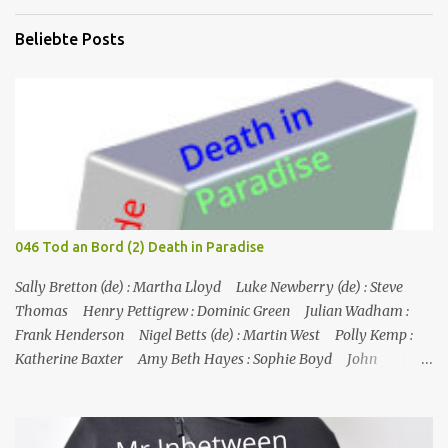
Beliebte Posts
046 Tod an Bord (2) Death in Paradise
Sally Bretton (de) : Martha Lloyd Luke Newberry (de) : Steve
Thomas Henry Pettigrew : Dominic Green Julian Wadham :
Frank Henderson Nigel Betts (de) : Martin West Polly Kemp :
Katherine Baxter Amy Beth Hayes : Sophie Boyd John
Marquez (de) : Tom Lewis Herndersons Leiche wurde von
Katherine Baxter, der Putzfrau, gefunden; die Tür zu Hendersons
Büro war verschlossen, und Steve musste sie mit einem