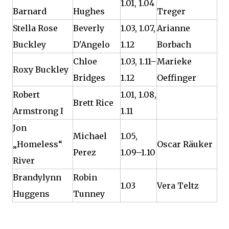
1.01, 1.04
Barnard
Hughes
Treger
Stella Rose
Beverly
1.03, 1.07,
Arianne
Buckley
D'Angelo
1.12
Borbach
Chloe
1.03, 1.11–
Marieke
Roxy Buckley
Bridges
1.12
Oeffinger
Robert
1.01, 1.08,
Brett Rice
Armstrong I
1.11
Jon
Michael
1.05,
„Homeless“
Oscar Räuker
Perez
1.09–1.10
River
Brandylynn
Robin
1.03
Vera Teltz
Huggens
Tunney