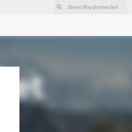
#
Star Trek Serien
Star Wars Serien
Marvel