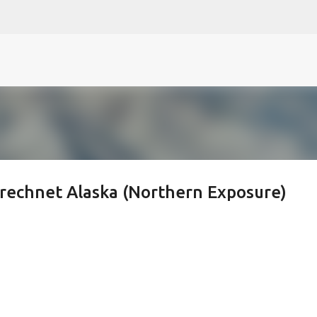
N
O
P Q
R
S
T
The
U V
W X Y
Z
Direkt zum Hauptbereich
erechnet Alaska (Northern Exposure)