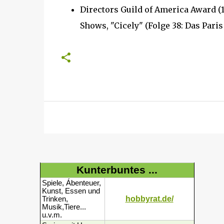
Directors Guild of America Award (
Shows, "Cicely" (Folge 38: Das Pari
Kunterbuntes ...
Spiele, Ábenteuer,
Kunst, Essen und
hobbyrat.de/
Trinken,
Musik,Tiere...
u.v.m.