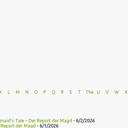
K
L
M
N
O
P Q
R
S
T
The
U V
W X
maid’s Tale – Der Report der Magd
- 6/2/2026
r Report der Magd
- 6/1/2026