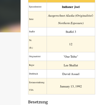
Indianer Joel
Episodentitel
Ausgerechnet Alaska (Originaltitel:
Serie
Northern Exposure)
Staffel 3
Staffel
Nr.
12
(St.)
"Our Tribe"
Original­titel
Lee Shallat
Regie
David Assael
Drehbuch
Erstaus­strahlung
January 13, 1992
USA
Besetzung