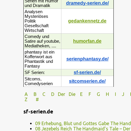
Serien mit Humor
dramedy-serien.de/
und Dramatik
Analysen
Mysteriöses
gedankennetz.de
Politik
Gesellschaft
Wirtschaft
Comedy und
humorfan.de
Satire auf youtube,
Mediatheken, ....
phantasy ist ein
Kofferwort aus
serienphantasy.de/
Phantastik und
Fantasy
sf-serien.de/
SF Serien:
Sitcoms,
sitcomserien.de/
Comedyserien
A
B
C
D
Der
Die
E
F
G
H
I J
Z
#
sf-serien.de
09 Erhebung, Blut und Gottes Gabe The Hand
08 Jezebels Reich The Handmaid’s Tale – De