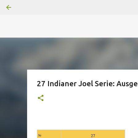
A
B
C
D
Der
Die
E
F
G
H
I J
K
L
M
Superheldenserien
DC
Superheldenserien
27 Indianer Joel Serie: Ausg
27
Nr