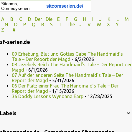
Sitcoms,
sitcomserien.de/
Comedyserien
A
B
C
D
Der
Die
E
F
G
H
I J
K
L
M
N
O
P Q
R
S
T
The
U V
W X Y
Z
#
sf-serien.de
09 Erhebung, Blut und Gottes Gabe The Handmaid’s
Tale – Der Report der Magd
- 6/2/2026
08 Jezebels Reich The Handmaid’s Tale – Der Report der
Magd
- 6/1/2026
07 Auf der anderen Seite The Handmaid’s Tale – Der
Report der Magd
- 5/31/2026
06 Der Platz einer Frau The Handmaid’s Tale – Der
Report der Magd
- 1/15/2026
36 Daddy Lessons Wynonna Earp
- 12/28/2025
Labels
sitcomserien.de - Comedyserien Sitcomserien