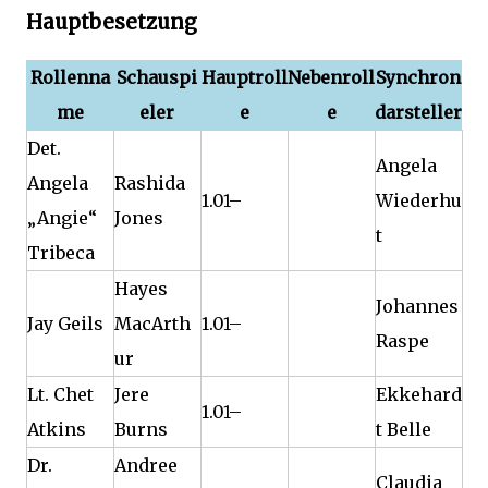
Hauptbesetzung
Rollenna
Schauspi
Hauptroll
Nebenroll
Synchron
me
eler
e
e
darsteller
Det.
Angela
Angela
Rashida
1.01–
Wiederhu
„Angie“
Jones
t
Tribeca
Hayes
Johannes
Jay Geils
MacArth
1.01–
Raspe
ur
Lt. Chet
Jere
Ekkehard
1.01–
Atkins
Burns
t Belle
Dr.
Andree
Claudia