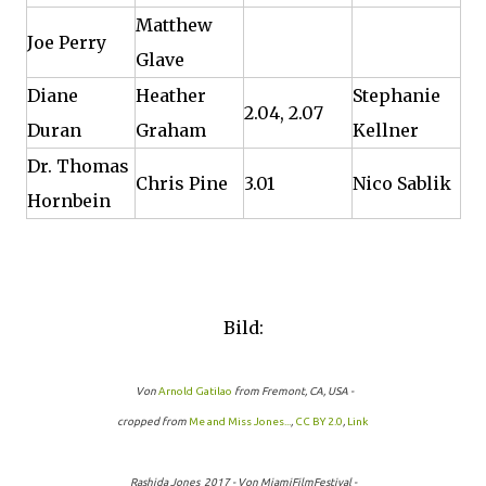
Matthew
Joe Perry
Glave
Diane
Heather
Stephanie
2.04, 2.07
Duran
Graham
Kellner
Dr. Thomas
Chris Pine
3.01
Nico Sablik
Hornbein
Bild:
Von
Arnold Gatilao
from Fremont, CA, USA -
cropped from
Me and Miss Jones...
,
CC BY 2.0
,
Link
Rashida Jones 2017 - Von MiamiFilmFestival -