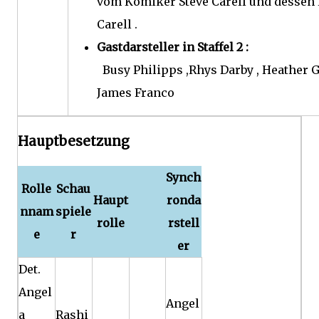
vom Komiker Steve Carell und dessen 
Carell .
Gastdarsteller
in Staffel 2
:
Busy Philipps ,Rhys Darby , Heather 
James Franco
Hauptbesetzung
Synch
Rolle
Schau
Haupt
ronda
nnam
spiele
rolle
rstell
e
r
er
Det.
Angel
Angel
a
Rashi