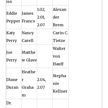
iss
1.02,
Alexan
Eddie
James
2.01,
der
Pepper
Franco
2.07
Brem
Katy
Nancy
Carin C.
Perry
Carell
Tietze
Walter
Joe
Matthe
von
Perry
w Glave
Hauff
Heathe
Stepha
Diane
r
2.04,
nie
Duran
Graha
2.07
Kellner
m
Dr.