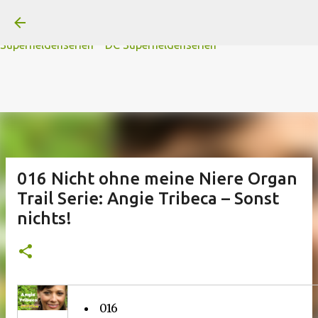
A
B
C
D
Der
Die
E
F
G
H
I J
K
L
M
Direkt zum Hauptbereich
N
O
P Q
R
S
T
The
U V
W X Y
Z
#
Star Trek Serien
Star Wars Serien
Marvel
Superheldenserien
DC
Superheldenserien
016 Nicht ohne meine Niere Organ
Trail Serie: Angie Tribeca – Sonst
nichts!
016