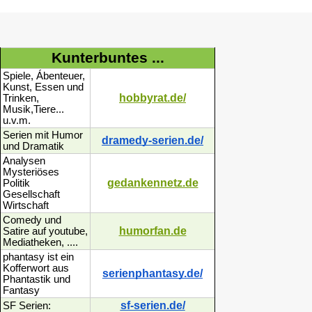
Kunterbuntes ...
Spiele, Ábenteuer,
Kunst, Essen und
hobbyrat.de/
Trinken,
Musik,Tiere...
u.v.m.
Serien mit Humor
dramedy-serien.de/
und Dramatik
Analysen
Mysteriöses
gedankennetz.de
Politik
Gesellschaft
Wirtschaft
Comedy und
humorfan.de
Satire auf youtube,
Mediatheken, ....
phantasy ist ein
Kofferwort aus
serienphantasy.de/
Phantastik und
Fantasy
sf-serien.de/
SF Serien: