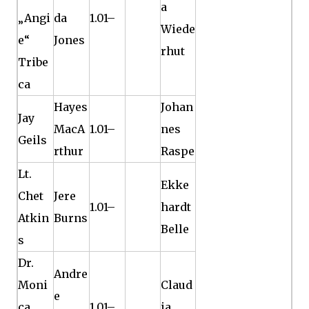
a
„Angi
da
1.01–
Wiede
e“
Jones
rhut
Tribe
ca
Hayes
Johan
Jay
MacA
1.01–
nes
Geils
rthur
Raspe
Lt.
Ekke
Chet
Jere
1.01–
hardt
Atkin
Burns
Belle
s
Dr.
Andre
Moni
Claud
e
ca
1.01–
ia