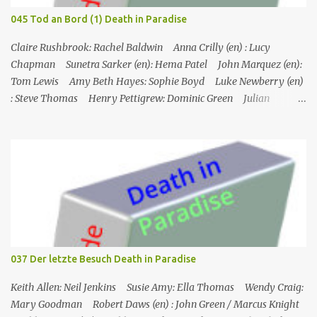
wo es ein Hotel namens Hotel Cecile gibt, das den Taylor-Brüdern
045 Tod an Bord (1) Death in Paradise
(Elliot und Charlie) gehört. Während Humphrey und Martha
gemeinsam im Speisesa...
Claire Rushbrook: Rachel Baldwin Anna Crilly (en) : Lucy
Chapman Sunetra Sarker (en): Hema Patel John Marquez (en):
Tom Lewis Amy Beth Hayes: Sophie Boyd Luke Newberry (en)
: Steve Thomas Henry Pettigrew: Dominic Green Julian
Wadham: Frank Henderson (engl.) Nigel Betts (en): Martin West
Ein Mann wird mehrere Meilen von der Küste entfernt tot in
seinem Boot aufgefunden. Der Verdacht fällt zunächst auf die
Touristen, die das Boot mit seinem Steuermann am Tag des
Mordes gemietet hatten, und dann auf eine Gruppe von Touristen,
die das Boot am nächsten Tag mieten sollten. Einziges Problem:
Die Verdächtigen sind nach England zurückgekehrt. Der
Kommandant beschließt daraufhin, sein Team (mit Ausnahme von
JP) nach London zu schicken, um die Ermittlungen mit Hilfe eines
037 Der letzte Besuch Death in Paradise
Inspektors vor Ort, Chief Inspector Jack Mooney, fortzusetzen...
Keith Allen: Neil Jenkins Susie Amy: Ella Thomas Wendy Craig:
Mary Goodman Robert Daws (en) : John Green / Marcus Knight