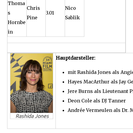
Thoma
Chris
Nico
s
3.01
Pine
Sablik
Hornbe
in
Hauptdarsteller:
mit Rashida Jones als Angi
Hayes MacArthur als Jay G
Jere Burns als Lieutenant P
Deon Cole als DJ Tanner
Andrée Vermeulen als Dr. 
Rashida Jones