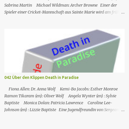
Sabrina Martin Michael Wildman: Archer Browne Einer der
Spieler einer Cricket-Mannschaft aus Sainte Marie wird am frühen
Morgen tot auf dem Spielfeld aufgefunden. Am Vortag hatte ein
Gala-Spiel stattgefunden, bei dem Geld gesammelt wurde, um
seinen Sohn in ein Krankenhaus in den USA schicken zu können,
und er hatte den Sieg mit einigen Teammitgliedern die ganze
Nacht lang gefeiert. In der Zwischenzeit muss Martha nach
England zurückkehren, was Humphrey sehr bedauert. Die
Mitglieder des Cricketclubs feiern den Sieg eines Spiels, ein
Mitglied des Clubs, Jerome, geht Bier holen und wird dann von
seinem Freund Gus tot vor dem Club aufgefunden. Humhrey und
042 Über den Klippen Death in Paradise
seine Kollegen versuchen, den Fall zu lösen: Gus, Archer und auch
Sabrina und Torey (die Frau bzw. der Sohn des Op...
Fiona Allen: Dr. Anna Wolf Kemi-Bo Jacobs: Esther Monroe
Ramon Tikaram (en): Oliver Wolf Angela Wynter (en) : Sylvie
Baptiste Monica Dolan: Patricia Lawrence Caroline Lee-
Johnson (en) : Lizzie Baptiste Eine Jugendfreundin von Sergeant
Florence Cassell wird während eines Literaturfestivals tot am Fuße
einer Klippe aufgefunden. Der einzige Hinweis ist ein