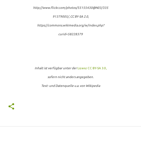
http://www.flickr.com/photos/55155430@N03/335
91379005/, CC BY-SA 2.0,
https://commons.wikimedia.org/w/index.php?
curid=58228379
Inhalt ist verfügbar unter der
Lizenz CC BY-SA 3.0,
sofern nicht anders angegeben.
Text- und Datenquelle u.a. von Wikipedia