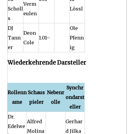
Verm
Scholl
Lössl
eulen
s
DJ
Ole
Deon
Tann
1.01–
Pfenn
Cole
er
ig
Wiederkehrende Darsteller
Synchr
Rollenn
Schaus
Nebenr
ondarst
ame
pieler
olle
eller
Dr.
Alfred
Gerhar
Edelwe
Molina
d Jilka