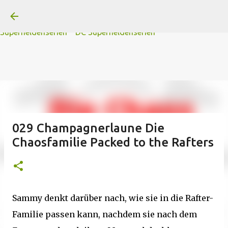
A
B
C
D
Der
Die
E
F
G
H
I J
K
L
M
Direkt zum Hauptbereich
N
O
P Q
R
S
T
The
U V
W X Y
Z
#
Star Trek Serien
Star Wars Serien
Marvel
Superheldenserien
DC
Superheldenserien
029 Champagnerlaune Die
Chaosfamilie Packed to the Rafters
Sammy denkt darüber nach, wie sie in die Rafter-
Familie passen kann, nachdem sie nach dem