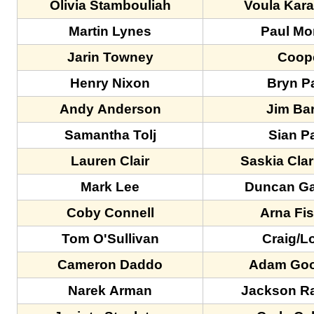
Olivia Stambouliah
Voula Kar
Martin Lynes
Paul Mo
Jarin Towney
Coop
Henry Nixon
Bryn P
Andy Anderson
Jim Ba
Samantha Tolj
Sian P
Lauren Clair
Saskia Clar
Mark Lee
Duncan Ga
Coby Connell
Arna Fi
Tom O'Sullivan
Craig/L
Cameron Daddo
Adam Go
Narek Arman
Jackson R