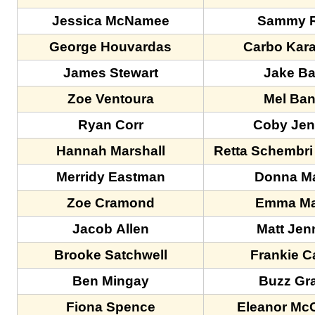
Jessica McNamee
Sammy R
George Houvardas
Carbo Kar
James Stewart
Jake Ba
Zoe Ventoura
Mel Ba
Ryan Corr
Coby Jen
Hannah Marshall
Retta Schembri
Merridy Eastman
Donna M
Zoe Cramond
Emma M
Jacob Allen
Matt Jen
Brooke Satchwell
Frankie C
Ben Mingay
Buzz Gr
Fiona Spence
Eleanor Mc