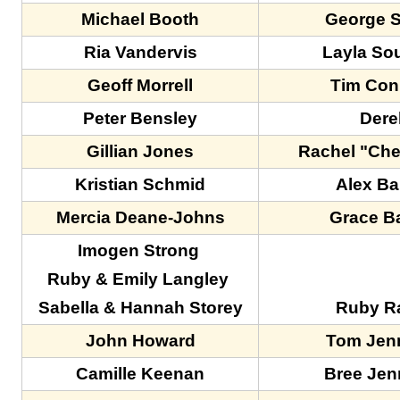
Michael Booth
George S
Ria Vandervis
Layla So
Geoff Morrell
Tim Con
Peter Bensley
Dere
Gillian Jones
Rachel "Che
Kristian Schmid
Alex Ba
Mercia Deane-Johns
Grace B
Imogen Strong
Ruby & Emily Langley
Sabella & Hannah Storey
Ruby Ra
John Howard
Tom Jen
Camille Keenan
Bree Jen