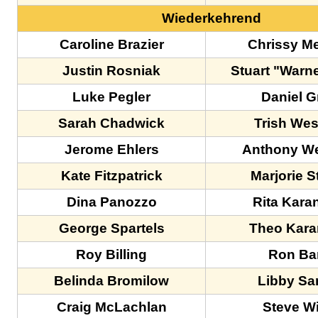
Wiederkehrend
Caroline Brazier
Chrissy M
Justin Rosniak
Stuart "Warn
Luke Pegler
Daniel G
Sarah Chadwick
Trish We
Jerome Ehlers
Anthony W
Kate Fitzpatrick
Marjorie 
Dina Panozzo
Rita Kara
George Spartels
Theo Kara
Roy Billing
Ron Bar
Belinda Bromilow
Libby Sa
Craig McLachlan
Steve W