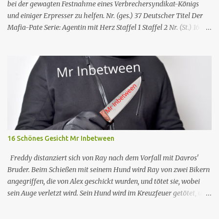
bei der gewagten Festnahme eines Verbrechersyndikat-Königs
und einiger Erpresser zu helfen. Nr. (ges.) 37 Deutscher Titel Der
Mafia-Pate Serie: Agentin mit Herz Staffel 1 Staffel 2 Nr. (St.) 16
Original­titel Life of the party Erstaus­strahlung USA 18. Feb. 1985
Deutsch­sprachige Erstaus­strahlung (D) 1. Dez. 1986 Regie Will
Mackenzie Buch Stephen Hattman Serieninfos: In dem Pilot der
Serie wird Amanda King , eine geschiedene Hausfrau und Mutter
von zwei Söhnen, als freie Mitarbeiterin eines kleinen US-
amerikanischen Geheimdienstes angeworben. Dort arbeitet sie als
Agentin an der Seite von Lee Stetson , Tarnname „Scarecrow“ (engl.
für Vogelscheuche), den sie am Ende der vierten und letzten Staffel
heiratet. Obwohl nur als Bürohilfskraft beschäftigt, wird sie
16 Schönes Gesicht Mr Inbetween
immer wieder in Undercover-Operationen verwickelt. Zunächst
unabsichtlich, dann mit Billigung ihrer Vorgesetzten, später –
Freddy distanziert sich von Ray nach dem Vorfall mit Davros'
nach einschlägigen Fortbildun...
Bruder. Beim Schießen mit seinem Hund wird Ray von zwei Bikern
angegriffen, die von Alex geschickt wurden, und tötet sie, wobei
sein Auge verletzt wird. Sein Hund wird im Kreuzfeuer getötet, und
so kontaktiert Ray Dave, der ihm bereitwillig hilft, Alex zu
entführen, um sich dafür zu revanchieren, dass er ihn verschont