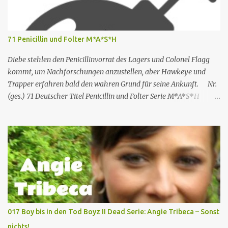
Die Verdächtigen sind nach England zurückgekehrt. Der
Kommandant beschließt daraufhin, sein Team (mit Ausnahme von
JP) nach London zu schicken, um die Ermittlungen mit Hilfe eines
71 Penicillin und Folter M*A*S*H
Inspektors vor Ort, Chief Inspector Jack Mooney, fortzusetzen...
Diebe stehlen den Penicillinvorrat des Lagers und Colonel Flagg
kommt, um Nachforschungen anzustellen, aber Hawkeye und
Trapper erfahren bald den wahren Grund für seine Ankunft. Nr.
(ges.) 71 Deutscher Titel Penicillin und Folter Serie M*A*S*H
Staffel Staffel 3 Nr. (St.) 23 Original­titel White Gold Regie Hy
Averback Buch Larry Gelbart & Simon Muntner Prod.code B-319
Erstaus­strahlung USA 11. Mär. 1975 Deutsch­sprachige EA 19. Apr.
1991 Rolle Schauspieler Synchron sprecher DVD-Nach synchro
VHS M*A*S*H – Teil 2 Captain Benjamin Franklin „Hawkeye“
Pierce Alan Alda Thomas Wolff Reinhard Scheunemann Hans-
Werner Bussinger Captain „Trapper“ John McIntyre Wayne Rogers
Gerald Paradies – Lieutenant Colonel Henry Blake McLean
Stevenson Lothar Mann – Captain B.J. Hunnicutt Mike Farrell Jörg
017 Boy bis in den Tod Boyz II Dead Serie: Angie Tribeca – Sonst
Hengstler Norbert Langer Colonel Sherman Potter Harry Morgan
nichts!