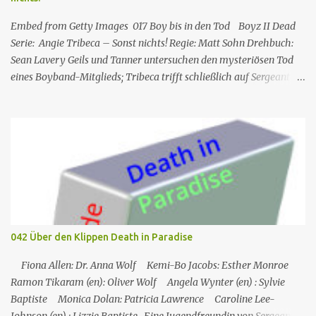
Hans Nitschke Erich Räuker Heinz Giese Major Frank
„Frettchengesicht“ Burns Larry Linville Uwe Paulsen (...
Embed from Getty Images 017 Boy bis in den Tod Boyz II Dead
Serie: Angie Tribeca – Sonst nichts! Regie: Matt Sohn Drehbuch:
Sean Lavery Geils und Tanner untersuchen den mysteriösen Tod
eines Boyband-Mitglieds; Tribeca trifft schließlich auf Sergeant
Pepper, der mit Mayhem Global in Verbindung zu stehen scheint.
Gastauftritte: James Franco, Heather Graham, Joey McIntyre, Saul
Rubinek, Chris Kirkpatrick, Aaron Carter, Colton Dunn und Joe
Jonas Die Serie Angie Tribeca – Sonst nichts! , welche eine
Persiflage auf verschiedene Polizei- und Krimiserien ist, wurde
erdacht vom Komiker Steve Carell und dessen Ehefrau Nancy
Walls Carell . Gastdarsteller in Staffel 2 : Busy Philipps ,Rhys
Darby , Heather Graham, Saul Rubinek und James Franco
Hauptbesetzung Rollenname Schauspieler Hauptrolle
042 Über den Klippen Death in Paradise
Synchrondarsteller Det. Angela „Angie“ Tribeca Rashida Jones
1.01– Angela Wiederhut Jay Geils Hayes M...
Fiona Allen: Dr. Anna Wolf Kemi-Bo Jacobs: Esther Monroe
Ramon Tikaram (en): Oliver Wolf Angela Wynter (en) : Sylvie
Baptiste Monica Dolan: Patricia Lawrence Caroline Lee-