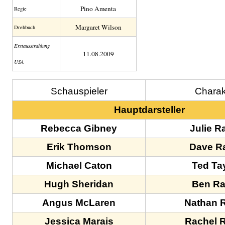
Pino Amenta
Regie
Margaret Wilson
Drehbuch
Erstaus­strahlung
11.08.2009
USA
Schauspieler
Charak
Hauptdarsteller
Rebecca Gibney
Julie Ra
Erik Thomson
Dave Ra
Michael Caton
Ted Ta
Hugh Sheridan
Ben Ra
Angus McLaren
Nathan R
Jessica Marais
Rachel R