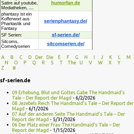
humorfan.de
Satire auf youtube,
Mediatheken, ....
phantasy ist ein
Kofferwort aus
serienphantasy.de/
Phantastik und
Fantasy
sf-serien.de/
SF Serien:
Sitcoms,
sitcomserien.de/
Comedyserien
A
B
C
D
Der
Die
E
F
G
H
I J
K
L
M
N
O
P Q
R
S
T
The
U V
W X Y
Z
#
sf-serien.de
09 Erhebung, Blut und Gottes Gabe The Handmaid’s
Tale – Der Report der Magd
- 6/2/2026
08 Jezebels Reich The Handmaid’s Tale – Der Report der
Magd
- 6/1/2026
07 Auf der anderen Seite The Handmaid’s Tale – Der
Report der Magd
- 5/31/2026
06 Der Platz einer Frau The Handmaid’s Tale – Der
Report der Magd
- 1/15/2026