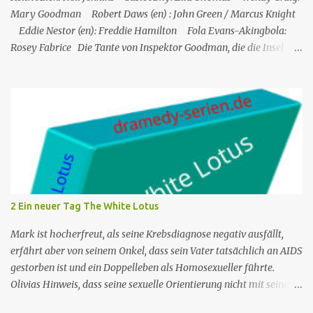
Mary Goodman Robert Daws (en) : John Green / Marcus Knight
Eddie Nestor (en): Freddie Hamilton Fola Evans-Akingbola:
Rosey Fabrice Die Tante von Inspektor Goodman, die die Insel
besucht, wird indirekt Zeuge eines Mordes in ihrem Hotel: Ihr
Zimmernachbar wurde über ihren Balkon gekippt. Das erste, was
er tat, als er auf die Insel kam, war, Neil Jenkins zu treffen, einen
ehemaligen Gangster, der gekommen war, um einen ruhigen
Ruhestand in der Sonne zu verbringen. Humphrey nimmt seine
Tante Mary, die er sehr mag, in Saint Marie auf und bringt sie in
einem Hotel unter. Mitten in der Nacht hört Mary etwas von einer
der Hotelterrassen fallen. Sie ruft Freddie, den Concierge, an, und
die beiden verlassen das Hotel und finden eine Leiche: es ist John
2 Ein neuer Tag The White Lotus
Green, einer der Gäste des Hotels. Humprey ist daher gezwungen,
de...
Mark ist hocherfreut, als seine Krebsdiagnose negativ ausfällt,
erfährt aber von seinem Onkel, dass sein Vater tatsächlich an AIDS
gestorben ist und ein Doppelleben als Homosexueller führte.
Olivias Hinweis, dass seine sexuelle Orientierung nicht mit seiner
Männlichkeit übereinstimmt, kommt nicht gut an. Shane ruft