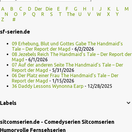
A
B
C
D
Der
Die
E
F
G
H
I J
K
L
M
N
O
P Q
R
S
T
The
U V
W X Y
Z
#
sf-serien.de
09 Erhebung, Blut und Gottes Gabe The Handmaid’s
Tale – Der Report der Magd
- 6/2/2026
08 Jezebels Reich The Handmaid’s Tale – Der Report der
Magd
- 6/1/2026
07 Auf der anderen Seite The Handmaid’s Tale – Der
Report der Magd
- 5/31/2026
06 Der Platz einer Frau The Handmaid’s Tale – Der
Report der Magd
- 1/15/2026
36 Daddy Lessons Wynonna Earp
- 12/28/2025
Labels
sitcomserien.de - Comedyserien Sitcomserien
Humorvolle Fernsehserien