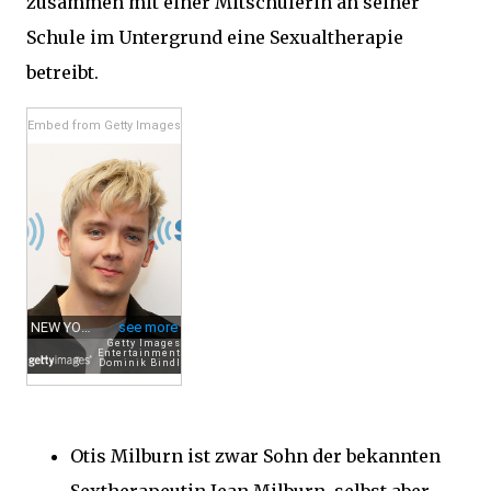
zusammen mit einer Mitschülerin an seiner
Schule im Untergrund eine Sexualtherapie
betreibt.
Embed from Getty Images
xxxxxxxxxxxxx
Otis Milburn ist zwar Sohn der bekannten