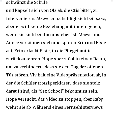
schwänzt die Schule
und kapselt sich von Ola ab, die Otis bittet, zu
intervenieren. Maeve entschuldigt sich bei Isaac,
aber er will keine Beziehung mit ihr eingehen,
wenn sie sich bei ihm unsicher ist. Maeve und
Aimee versöhnen sich und spüren Erin und Elsie
auf; Erin erlaubt Elsie, in die Pflegefamilie
zurückzukehren. Hope sperrt Cal in einen Raum,
um zu verhindern, dass sie den Tag der offenen
Tür stören. Viv hält eine Videopräsentation ab, in
der die Schüler trotzig erklären, dass sie stolz
darauf sind, als "Sex School" bekannt zu sein.
Hope versucht, das Video zu stoppen, aber Ruby
wehrt sie ab. Während eines Fernsehinterviews