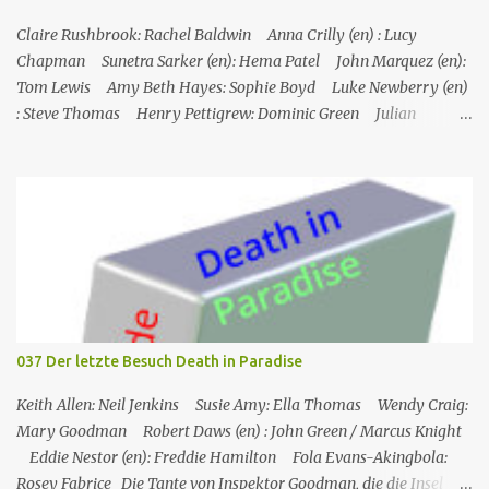
(Elliot und Charlie) gehört. Während Humphrey und Martha
gemeinsam im Speisesa...
Claire Rushbrook: Rachel Baldwin Anna Crilly (en) : Lucy
Chapman Sunetra Sarker (en): Hema Patel John Marquez (en):
Tom Lewis Amy Beth Hayes: Sophie Boyd Luke Newberry (en)
: Steve Thomas Henry Pettigrew: Dominic Green Julian
Wadham: Frank Henderson (engl.) Nigel Betts (en): Martin West
Ein Mann wird mehrere Meilen von der Küste entfernt tot in
seinem Boot aufgefunden. Der Verdacht fällt zunächst auf die
Touristen, die das Boot mit seinem Steuermann am Tag des
Mordes gemietet hatten, und dann auf eine Gruppe von Touristen,
die das Boot am nächsten Tag mieten sollten. Einziges Problem:
Die Verdächtigen sind nach England zurückgekehrt. Der
Kommandant beschließt daraufhin, sein Team (mit Ausnahme von
JP) nach London zu schicken, um die Ermittlungen mit Hilfe eines
037 Der letzte Besuch Death in Paradise
Inspektors vor Ort, Chief Inspector Jack Mooney, fortzusetzen...
Keith Allen: Neil Jenkins Susie Amy: Ella Thomas Wendy Craig:
Mary Goodman Robert Daws (en) : John Green / Marcus Knight
Eddie Nestor (en): Freddie Hamilton Fola Evans-Akingbola:
Rosey Fabrice Die Tante von Inspektor Goodman, die die Insel