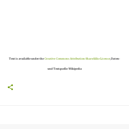
Text is available under the
Creative Commons Attribution-ShareAlike License
; Daten-
und Textquelle: Wikipedia