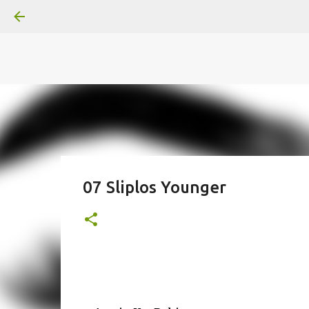
A
B
C
D
Der
Die
E
F
G
H
I J
K
L
M
Superheldenserien
DC
Superheldenserien
07 Sliplos Younger