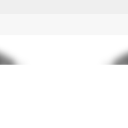
N
O
P Q
R
S
T
The
U V
W X Y
Z
Direkt zum Hauptbereich