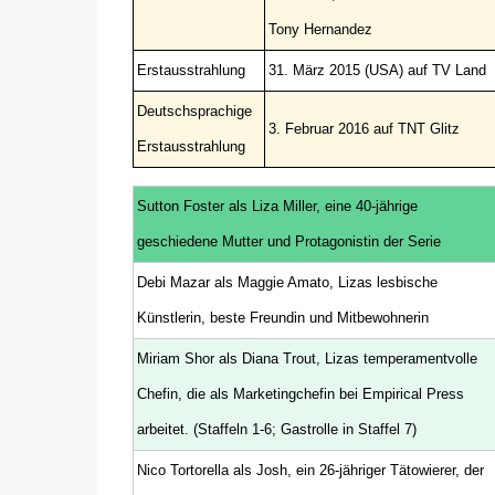
Tony Hernandez
Erstausstrahlung
31. März 2015 (USA) auf TV Land
Deutschsprachige
3. Februar 2016 auf TNT Glitz
Erstausstrahlung
Sutton Foster als Liza Miller, eine 40-jährige
geschiedene Mutter und Protagonistin der Serie
Debi Mazar als Maggie Amato, Lizas lesbische
Künstlerin, beste Freundin und Mitbewohnerin
Miriam Shor als Diana Trout, Lizas temperamentvolle
Chefin, die als Marketingchefin bei Empirical Press
arbeitet. (Staffeln 1-6; Gastrolle in Staffel 7)
Nico Tortorella als Josh, ein 26-jähriger Tätowierer, der