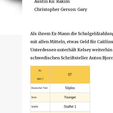
Austin Ku: Rakim
Christopher Gerson: Gary
Als ihrem Ex-Mann die Schulgeldzahlung f
mit allen Mitteln, etwas Geld für Caitli
Unterdessen unterhält Kelsey weiterhin
schwedischen Schriftsteller Anton Bjor
Nr.
07
(ges.)
Sliplos
Deutscher Titel
Younger
Serie
Staffel 1
Staffel