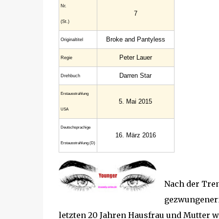
Nr.
7
(St.)
Broke and Pantyless
Original­titel
Peter Lauer
Regie
Darren Star
Drehbuch
Erstaus­strahlung
5. Mai 2015
USA
Deutsch­sprachige
16. März 2016
Erstaus­strahlung (D)
Nach der Tre
gezwungenerm
letzten 20 Jahren Hausfrau und Mutter wa