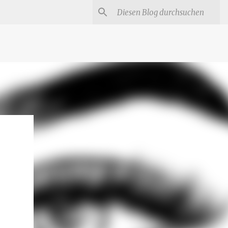
#
Star Trek Serien
Star Wars Serien
Marvel