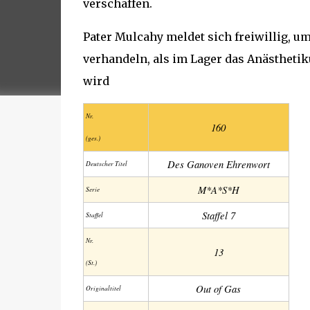
verschaffen.
Pater Mulcahy meldet sich freiwillig, 
verhandeln, als im Lager das Anästhet
wird
Nr.
160
(ges.)
Des Ganoven Ehrenwort
Deutscher Titel
M*A*S*H
Serie
Staffel 7
Staffel
Nr.
13
(St.)
Out of Gas
Original­titel