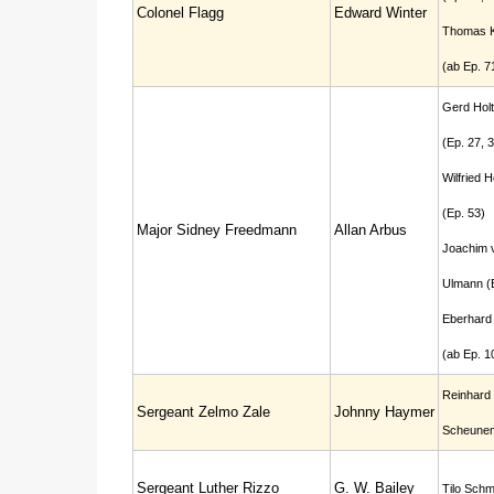
Colonel Flagg
Edward Winter
Thomas K
(ab Ep. 7
Gerd Hol
(Ep. 27, 3
Wilfried H
(Ep. 53)
Major Sidney Freedmann
Allan Arbus
Joachim 
Ulmann (E
Eberhard 
(ab Ep. 1
Reinhard
Sergeant Zelmo Zale
Johnny Haymer
Scheune
Sergeant Luther Rizzo
G. W. Bailey
Tilo Schm