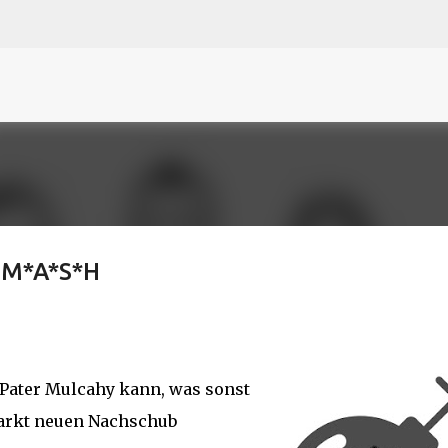
N
O
P Q
R
S
T
The
U V
W X Y
Z
Direkt zum Hauptbereich
 M*A*S*H
Pater Mulcahy kann, was sonst
arkt neuen Nachschub