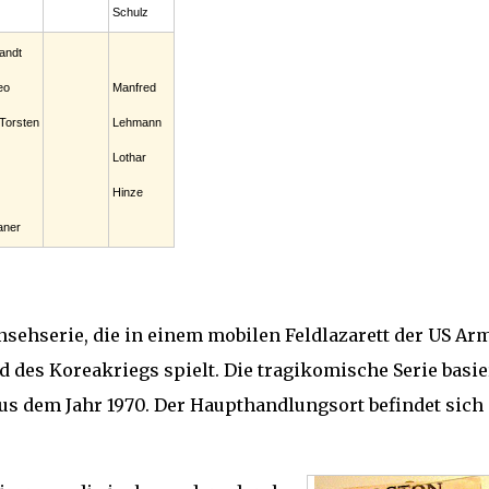
Schulz
andt
eo
Manfred
Torsten
Lehmann
Lothar
Hinze
aner
sehserie, die in einem mobilen Feldlazarett der US Ar
 des Koreakriegs spielt. Die tragikomische Serie basie
s dem Jahr 1970. Der Haupthandlungsort befindet sich 