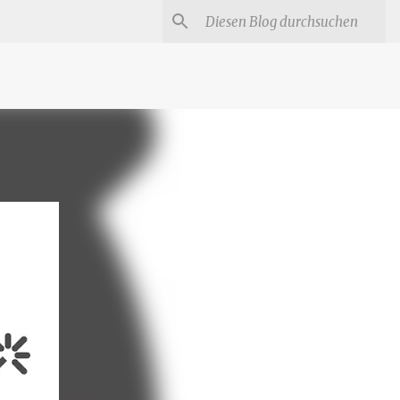
#
Star Trek Serien
Star Wars Serien
Marvel