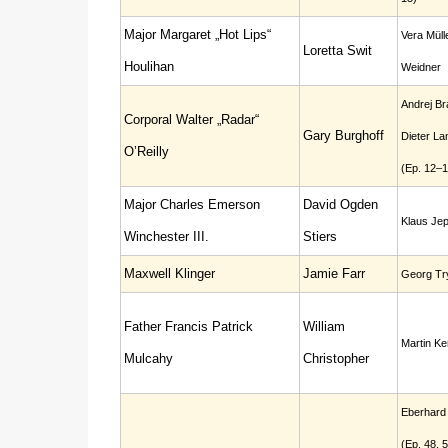
Major Margaret „Hot Lips“
Vera Müll
Loretta Swit
Houlihan
Weidner
Andrej Br
Corporal Walter „Radar“
Gary Burghoff
Dieter La
O’Reilly
(Ep. 12–1
Major Charles Emerson
David Ogden
Klaus Je
Winchester III.
Stiers
Maxwell Klinger
Jamie Farr
Georg Tr
Father Francis Patrick
William
Martin Ke
Mulcahy
Christopher
Eberhard 
(Ep. 48, 5