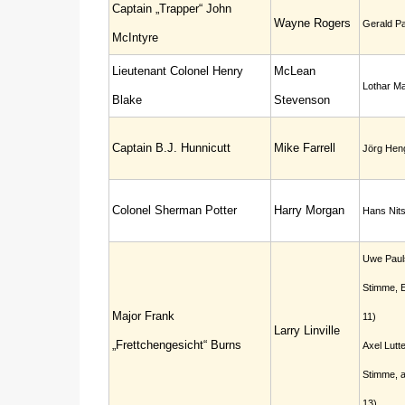
Captain „Trapper“ John
Wayne Rogers
Gerald Pa
McIntyre
Lieutenant Colonel Henry
McLean
Lothar M
Blake
Stevenson
Captain B.J. Hunnicutt
Mike Farrell
Jörg Heng
Colonel Sherman Potter
Harry Morgan
Hans Nit
Uwe Paul
Stimme, E
Major Frank
11)
Larry Linville
„Frettchengesicht“ Burns
Axel Lutte
Stimme, a
13)