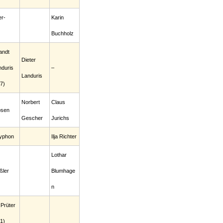
er-
Karin
Buchholz
andt
Dieter
nduris
–
Landuris
7)
Norbert
Claus
psen
Gescher
Jurichs
yphon
Ilja Richter
Lothar
ßler
Blumhage
n
Prüter
1)