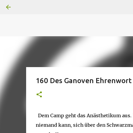
A
B
C
D
Der
Die
E
F
G
H
I J
K
L
M
Superheldenserien
DC
Superheldenserien
160 Des Ganoven Ehrenwort
Dem Camp geht das Anästhetikum aus. 
niemand kann, sich über den Schwarzm