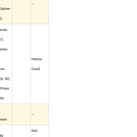
–
ästner
1)
tenau
7)
erbst
Helmut
von
Gauß
p. 82)
Prüter
05)
–
mann
Karl
itz