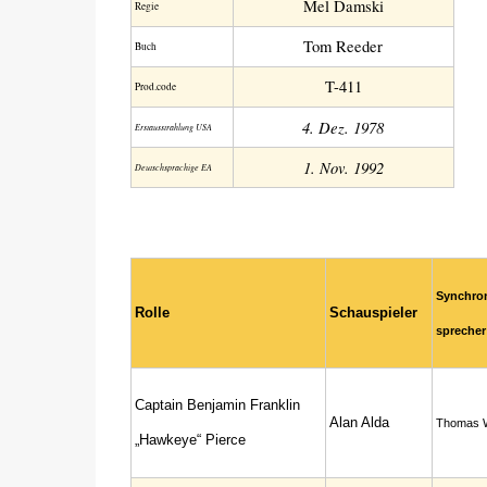
Mel Damski
Regie
Tom Reeder
Buch
T-411
Prod.code
4. Dez. 1978
Erstaus­strahlung USA
1. Nov. 1992
Deutsch­sprachige EA
Synchro
Rolle
Schauspieler
sprecher
Captain Benjamin Franklin
Alan Alda
Thomas W
„Hawkeye“ Pierce