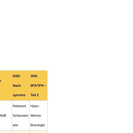
DVD-
VHS
n
Nach
M*A*S*H –
synchro
Teil 2
Reinhard
Hans-
olff
Scheunem
Werner
ann
Bussinger