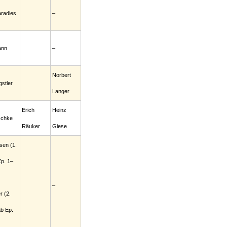
radies
–
ann
–
Norbert
stler
Langer
Erich
Heinz
schke
Räuker
Giese
sen (1.
p. 1–
–
r (2.
b Ep.