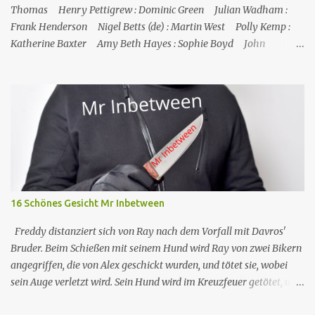
nach einschlägigen Fortbildun...
Thomas Henry Pettigrew : Dominic Green Julian Wadham :
Frank Henderson Nigel Betts (de) : Martin West Polly Kemp :
Katherine Baxter Amy Beth Hayes : Sophie Boyd John
Marquez (de) : Tom Lewis Herndersons Leiche wurde von
Katherine Baxter, der Putzfrau, gefunden; die Tür zu Hendersons
Büro war verschlossen, und Steve musste sie mit einem
Feuerlöscher gewaltsam öffnen. Im St. Marie's gesteht Sophie JP,
dass Tom auch mit dem Schmuggel von Rum Geld verdient hat,
was aber nicht mit seinem Tod zusammenzuhängen scheint.
Henderson starb an einer Schusswunde, die Waffe liegt neben der
Leiche, es sieht nach Selbstmord aus, außerdem fehlt einer seiner
Zwillinge, was darauf hindeutet, dass der fehlende Zwilling
16 Schönes Gesicht Mr Inbetween
derselbe ist, der in Toms Boot gefunden wurde, und dass
Henderson ihn getötet und sich da...
Freddy distanziert sich von Ray nach dem Vorfall mit Davros'
Bruder. Beim Schießen mit seinem Hund wird Ray von zwei Bikern
angegriffen, die von Alex geschickt wurden, und tötet sie, wobei
sein Auge verletzt wird. Sein Hund wird im Kreuzfeuer getötet, und
so kontaktiert Ray Dave, der ihm bereitwillig hilft, Alex zu