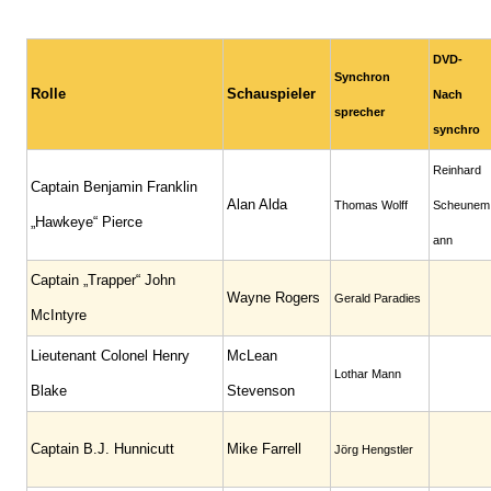
DVD-
Synchron
Rolle
Schauspieler
Nach
sprecher
synchro
Reinhard
Captain Benjamin Franklin
Alan Alda
Thomas Wolff
Scheunem
„Hawkeye“ Pierce
ann
Captain „Trapper“ John
Wayne Rogers
Gerald Paradies
McIntyre
Lieutenant Colonel Henry
McLean
Lothar Mann
Blake
Stevenson
Captain B.J. Hunnicutt
Mike Farrell
Jörg Hengstler