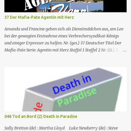
37 Der Mafia-Pate Agentin mit Herz
Amanda und Francine geben sich als Dienstmädchen aus, um Lee
bei der gewagten Festnahme eines Verbrechersyndikat-Königs
und einiger Erpresser zu helfen. Nr. (ges.) 37 Deutscher Titel Der
Mafia-Pate Serie: Agentin mit Herz Staffel 1 Staffel 2 Nr. (St.) 16
Original­titel Life of the party Erstaus­strahlung USA 18. Feb. 1985
Deutsch­sprachige Erstaus­strahlung (D) 1. Dez. 1986 Regie Will
Mackenzie Buch Stephen Hattman Serieninfos: In dem Pilot der
Serie wird Amanda King , eine geschiedene Hausfrau und Mutter
von zwei Söhnen, als freie Mitarbeiterin eines kleinen US-
amerikanischen Geheimdienstes angeworben. Dort arbeitet sie als
Agentin an der Seite von Lee Stetson , Tarnname „Scarecrow“ (engl.
für Vogelscheuche), den sie am Ende der vierten und letzten Staffel
heiratet. Obwohl nur als Bürohilfskraft beschäftigt, wird sie
046 Tod an Bord (2) Death in Paradise
immer wieder in Undercover-Operationen verwickelt. Zunächst
unabsichtlich, dann mit Billigung ihrer Vorgesetzten, später –
Sally Bretton (de) : Martha Lloyd Luke Newberry (de) : Steve