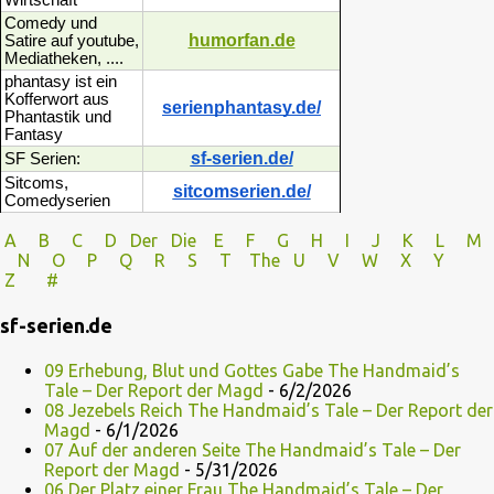
Wirtschaft
Comedy und
humorfan.de
Satire auf youtube,
Mediatheken, ....
phantasy ist ein
Kofferwort aus
serienphantasy.de/
Phantastik und
Fantasy
sf-serien.de/
SF Serien:
Sitcoms,
sitcomserien.de/
Comedyserien
A
B
C
D
Der
Die
E
F
G
H
I J
K
L
M
N
O
P Q
R
S
T
The
U V
W X Y
Z
#
sf-serien.de
09 Erhebung, Blut und Gottes Gabe The Handmaid’s
Tale – Der Report der Magd
- 6/2/2026
08 Jezebels Reich The Handmaid’s Tale – Der Report der
Magd
- 6/1/2026
07 Auf der anderen Seite The Handmaid’s Tale – Der
Report der Magd
- 5/31/2026
06 Der Platz einer Frau The Handmaid’s Tale – Der