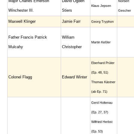
Major Charles Emerson
David Ogden
Norbert
Klaus Jepsen
Winchester III.
Stiers
Gescher
Maxwell Klinger
Jamie Farr
Georg Tryphon
Father Francis Patrick
William
Martin Keßler
Mulcahy
Christopher
Eberhard Prüter
(Ep. 48, 51)
Colonel Flagg
Edward Winter
Thomas Kästner
(ab Ep. 71)
Gerd Holtenau
(Ep. 27, 37)
Wilfried Herbst
(Ep. 53)