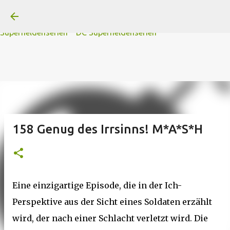
A
B
C
D
Der
Die
E
F
G
H
I J
K
L
M
Direkt zum Hauptbereich
N
O
P Q
R
S
T
The
U V
W X Y
Z
#
Star Trek Serien
Star Wars Serien
Marvel
Superheldenserien
DC
Superheldenserien
158 Genug des Irrsinns! M*A*S*H
Eine einzigartige Episode, die in der Ich-
Perspektive aus der Sicht eines Soldaten erzählt
wird, der nach einer Schlacht verletzt wird. Die