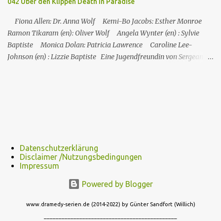
042 Über den Klippen Death in Paradise
Inspektors vor Ort, Chief Inspector Jack Mooney, fortzusetzen...
Fiona Allen: Dr. Anna Wolf Kemi-Bo Jacobs: Esther Monroe
Ramon Tikaram (en): Oliver Wolf Angela Wynter (en) : Sylvie
Baptiste Monica Dolan: Patricia Lawrence Caroline Lee-
Johnson (en) : Lizzie Baptiste Eine Jugendfreundin von Sergeant
Florence Cassell wird während eines Literaturfestivals tot am Fuße
einer Klippe aufgefunden. Der einzige Hinweis ist ein
Abschiedsbrief in der Handtasche des Opfers. Auf den ersten Blick
scheint es sich um Selbstmord zu handeln, doch Florence ist davon
nicht überzeugt. Martha ist in Montserrat in den Ferien, wird
aber bald nach St. Marie zurückkehren, um ihren Urlaub mit
Humphrey zu verbringen, während Florence den Tod ihrer
Datenschutzerklärung
Freundin Esther untersuchen muss. Esther hatte ein
Disclaimer /Nutzungsbedingungen
Literaturfestival besucht und war zehn Minuten vor ihrem Tod
Impressum
gegangen. Humphrey kann den Todeszeitpunkt anhand der
Powered by Blogger
Armbanduhr feststell...
www.dramedy-serien.de (2014-2022) by Günter Sandfort (Willich)
_____________________________________________