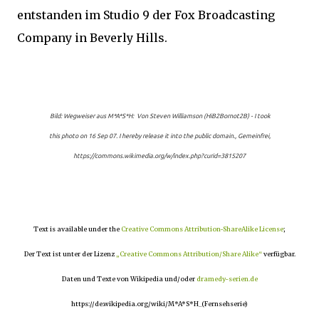
entstanden im Studio 9 der Fox Broadcasting
Company in Beverly Hills.
Bild:
Wegweiser aus M*A*S*H: Von Steven Williamson (HiB2Bornot2B) - I took
this photo on 16 Sep 07. I hereby release it into the public domain., Gemeinfrei,
https://commons.wikimedia.org/w/index.php?curid=3815207
Text is available under the
Creative Commons Attribution-ShareAlike License
;
Der Text ist unter der Lizenz
„Creative Commons Attribution/Share Alike“
verfügbar.
Daten und Texte von Wikipedia und/oder
dramedy-serien.de
https://de.wikipedia.org/wiki/M*A*S*H_(Fernsehserie)