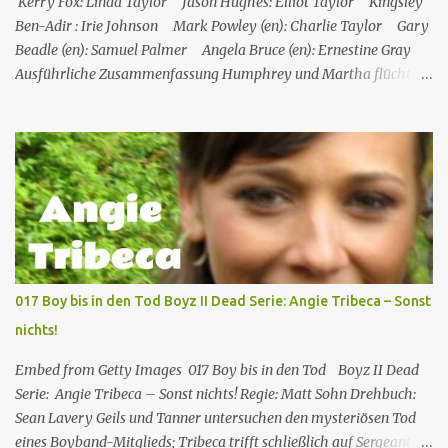
Kerry Fox: Linda Taylor Jason Hughes: Elliot Taylor Kingsley
„Frettchengesicht“ Burns Larry Linville Uwe Paulsen (...
Ben-Adir : Irie Johnson Mark Powley (en): Charlie Taylor Gary
Beadle (en): Samuel Palmer Angela Bruce (en): Ernestine Gray
Ausführliche Zusammenfassung Humphrey und Martha flüchten
für ein romantisches Wochenende auf ein Inselchen, auf dem sich
ein kleines Hotel, das Maison Cécile, befindet. Während des Abends
wird einer der Besitzer, Charlie Taylor, erstochen in seinem
Zimmer aufgefunden, aber ein vertrauenswürdiger Zeuge, da es
sich um Humphrey selbst handelt, kann bestätigen, dass zwischen
dem Zeitpunkt, als Charlie in sein Zimmer ging, und dem
Zeitpunkt, als seine Leiche gefunden wurde, niemand nach oben
gegangen ist. Humphrey nimmt Martha mit auf eine Privatinsel,
wo es ein Hotel namens Hotel Cecile gibt, das den Taylor-Brüdern
017 Boy bis in den Tod Boyz II Dead Serie: Angie Tribeca – Sonst
(Elliot und Charlie) gehört. Während Humphrey und Martha
nichts!
gemeinsam im Speisesa...
Embed from Getty Images 017 Boy bis in den Tod Boyz II Dead
Serie: Angie Tribeca – Sonst nichts! Regie: Matt Sohn Drehbuch:
Sean Lavery Geils und Tanner untersuchen den mysteriösen Tod
eines Boyband-Mitglieds; Tribeca trifft schließlich auf Sergeant