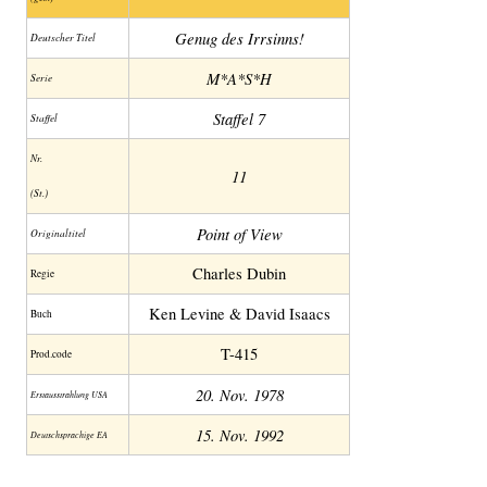
Genug des Irrsinns!
Deutscher Titel
M*A*S*H
Serie
Staffel 7
Staffel
Nr.
11
(St.)
Point of View
Original­titel
Charles Dubin
Regie
Ken Levine & David Isaacs
Buch
T-415
Prod.code
20. Nov. 1978
Erstaus­strahlung USA
15. Nov. 1992
Deutsch­sprachige EA