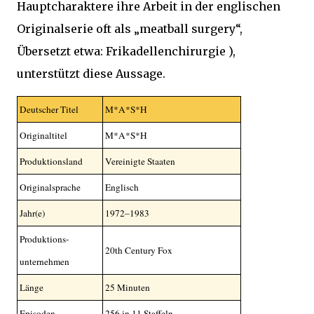
Hauptcharaktere ihre Arbeit in der englischen
Originalserie oft als „meatball surgery“,
Übersetzt etwa: Frikadellenchirurgie ),
unterstützt diese Aussage.
Deutscher Titel
M*A*S*H
Originaltitel
M*A*S*H
Produktionsland
Vereinigte Staaten
Originalsprache
Englisch
Jahr(e)
1972–1983
Produktions-
20th Century Fox
unternehmen
Länge
25 Minuten
Episoden
256 in 11 Staffeln