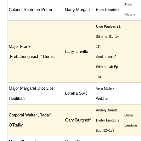
Erich
Colonel Sherman Potter
Harry Morgan
Hans Nitschke
Räuker
Uwe Paulsen (1.
Stimme, Ep. 1–
Major Frank
11)
Larry Linville
„Frettchengesicht“ Burns
Axel Lutter (2.
Stimme, ab Ep.
13)
Major Margaret „Hot Lips“
Vera Müller-
Loretta Swit
Houlihan
Weidner
Andrej Brandt
Corporal Walter „Radar“
Dieter
Gary Burghoff
Dieter Landuris
O’Reilly
Landuris
(Ep. 12–17)