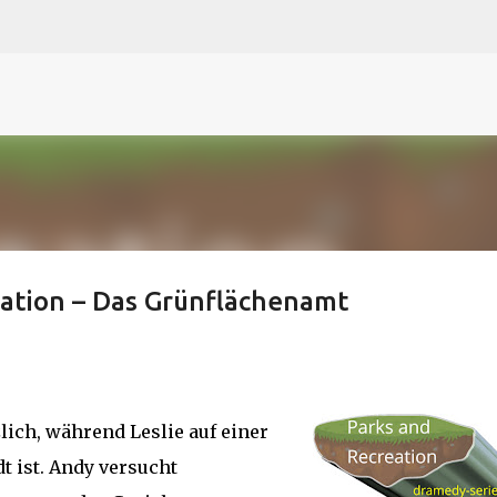
N
O
P Q
R
S
T
The
U V
W X Y
Z
Direkt zum Hauptbereich
eation – Das Grünflächenamt
lich, während Leslie auf einer
 ist. Andy versucht