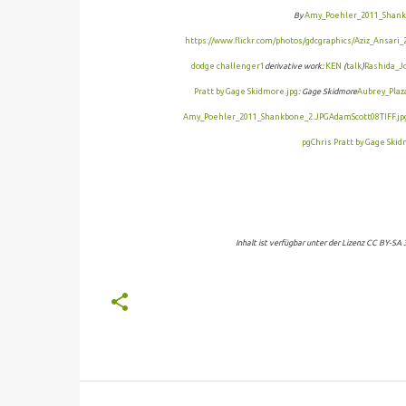
By
Amy_Poehler_2011_Shank
https://www.flickr.com/photos/gdcgraphics/
Aziz_Ansari
dodge challenger1
derivative work:
KEN
(
talk
)
Rashida_J
Pratt by Gage Skidmore.jpg
: Gage Skidmore
Aubrey_Plaz
Amy_Poehler_2011_Shankbone_2.JPG
AdamScott08TIFF.jp
pg
Chris Pratt by Gage Skid
Inhalt ist verfügbar unter der Lizenz CC BY-SA