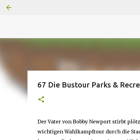
A
B
C
D
Der
Die
E
F
G
H
I J
K
L
M
Superheldenserien
DC
Superheldenserien
67 Die Bustour Parks & Recr
Der Vater von Bobby Newport stirbt plötz
wichtigen Wahlkampftour durch die Stadt