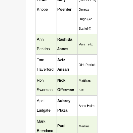
(Staffel 1–3)
Knope
Poehler
Dorette
Hugo (Ab
Staffel 4)
Ann
Rashida
Vera Teltz
Perkins
Jones
Tom
Aziz
Dirk Petrick
Haverford
Ansari
Ron
Nick
Matthias
Swanson
Offerman
Klie
April
Aubrey
Anne Helm
Ludgate
Plaza
Mark
Paul
Markus
Brendana