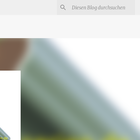
#
Star Trek Serien
Star Wars Serien
Marvel