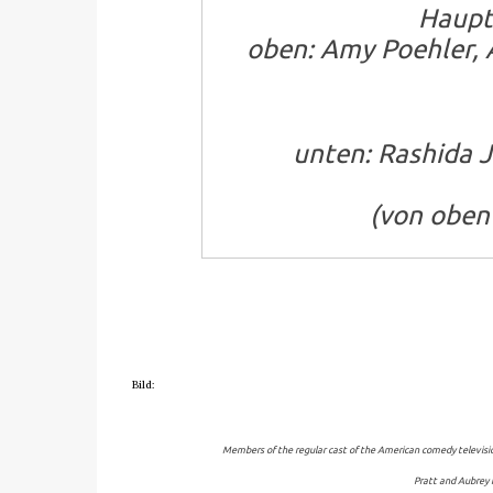
Haupt
oben: Amy Poehler, 
unten: Rashida J
(von oben 
Bild:
Members of the regular cast of the American comedy television 
Pratt and Aubrey P