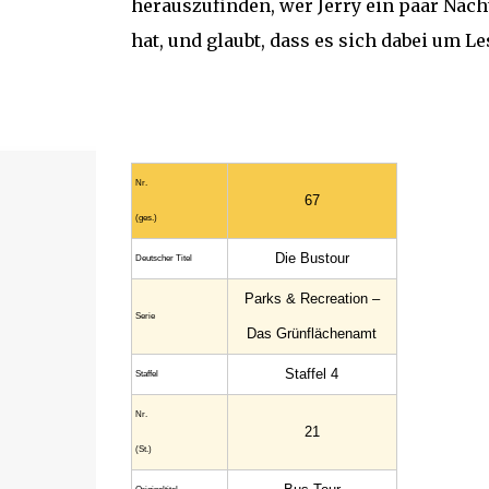
herauszufinden, wer Jerry ein paar Näch
hat, und glaubt, dass es sich dabei um L
Nr.
67
(ges.)
Die Bustour
Deutscher Titel
Parks & Recreation –
Serie
Das Grünflächenamt
Staffel 4
Staffel
Nr.
21
(St.)