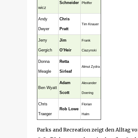
Schneider
Pfeiffer
wicz
Andy
Chris
Tim Knauer
Dwyer
Pratt
Jerry
Jim
Frank
Gergich
O’Heir
Ciazynski
Donna
Retta
Almut Zydra
Meagle
Sirleaf
Adam
Alexander
Ben Wyatt
Scott
Doering
Chris
Florian
Rob Lowe
Traeger
Halm
Parks and Recreation zeigt den Alltag vo