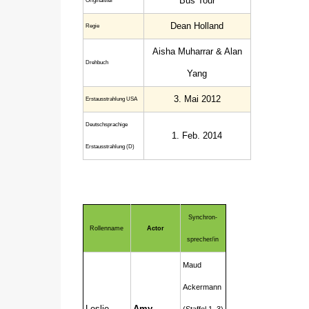
Bus Tour
Original­titel
Dean Holland
Regie
Aisha Muharrar & Alan
Drehbuch
Yang
3. Mai 2012
Erstaus­strahlung USA
Deutsch­sprachige
1. Feb. 2014
Erstaus­strahlung (D)
Synchron-
Rollenname
Actor
sprecher/in
Maud
Ackermann
Leslie
Amy