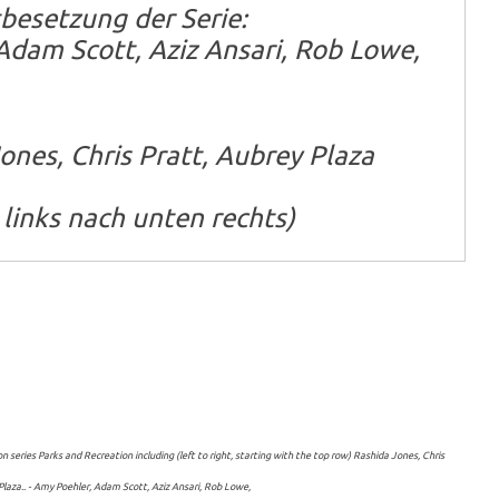
besetzung der Serie:
Adam Scott, Aziz Ansari, Rob Lowe,
ones, Chris Pratt, Aubrey Plaza
links nach unten rechts)
series Parks and Recreation including (left to right, starting with the top row)
Rashida Jones, Chris
laza.. -
Amy Poehler, Adam Scott, Aziz Ansari, Rob Lowe,