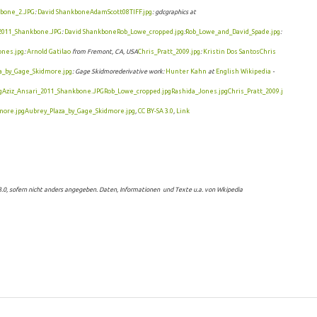
bone_2.JPG
:
David Shankbone
AdamScott08TIFF.jpg
: gdcgraphics at
_2011_Shankbone.JPG
:
David Shankbone
Rob_Lowe_cropped.jpg
:
Rob_Lowe_and_David_Spade.jpg
:
ones.jpg
:
Arnold Gatilao
from Fremont, CA, USA
Chris_Pratt_2009.jpg
:
Kristin Dos Santos
Chris
a_by_Gage_Skidmore.jpg
: Gage Skidmorederivative work:
Hunter Kahn
at
English Wikipedia
-
g
Aziz_Ansari_2011_Shankbone.JPG
Rob_Lowe_cropped.jpg
Rashida_Jones.jpg
Chris_Pratt_2009.j
more.jpg
Aubrey_Plaza_by_Gage_Skidmore.jpg
,
CC BY-SA 3.0
,
Link
 3.0, sofern nicht anders angegeben. Daten, Informationen und Texte u.a. von Wkipedia