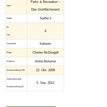
Parks & Recreation –
Serie
Das Grünflächenamt
Staffel 2
Staffel
Nr.
6
(St.)
Kaboom
Original­titel
Charles McDougall
Regie
Aisha Muharrar
Drehbuch
22. Okt. 2009
Erstaus­strahlung USA
Deutsch­sprachige
5. Sep. 2012
Erstaus­strahlung (D)