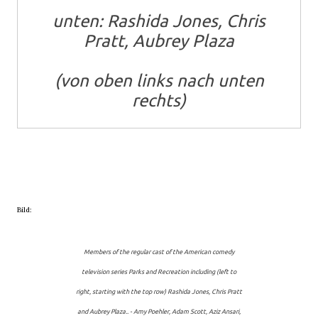
unten: Rashida Jones, Chris
Pratt, Aubrey Plaza
(von oben links nach unten
rechts)
Bild:
Members of the regular cast of the American comedy
television series Parks and Recreation including (left to
right, starting with the top row)
Rashida Jones, Chris Pratt
and Aubrey Plaza.. -
Amy Poehler, Adam Scott, Aziz Ansari,