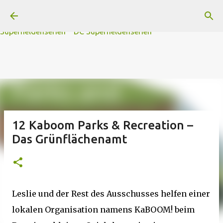
A
B
C
D
Der
Die
E
F
G
H
I J
K
L
M
Direkt zum Hauptbereich
N
O
P Q
R
S
T
The
U V
W X Y
Z
#
Star Trek Serien
Star Wars Serien
Marvel
Superheldenserien
DC
Superheldenserien
12 Kaboom Parks & Recreation –
Das Grünflächenamt
Leslie und der Rest des Ausschusses helfen einer
lokalen Organisation namens KaBOOM! beim