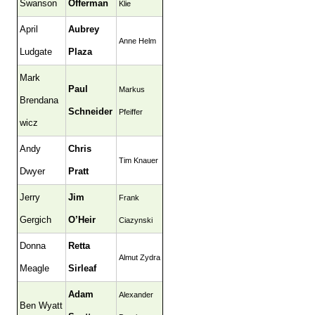
Swanson
Offerman
Klie
April
Aubrey
Anne Helm
Ludgate
Plaza
Mark
Paul
Markus
Brendana
Schneider
Pfeiffer
wicz
Andy
Chris
Tim Knauer
Dwyer
Pratt
Jerry
Jim
Frank
Gergich
O’Heir
Ciazynski
Donna
Retta
Almut Zydra
Meagle
Sirleaf
Adam
Alexander
Ben Wyatt