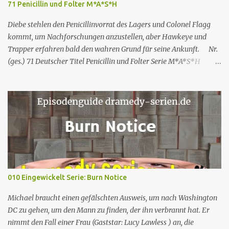
71 Penicillin und Folter M*A*S*H
strahlung (D/A/CH) 23. Aug. 2021 Als Nicole jedoch erfährt, dass
Rachel einen Zeitschriftenartikel geschrieben hat, in dem sie sie
Diebe stehlen den Penicillinvorrat des Lagers und Colonel Flagg
erwähnt, kritisiert Nicole Rachels Arbeit,...
kommt, um Nachforschungen anzustellen, aber Hawkeye und
Trapper erfahren bald den wahren Grund für seine Ankunft. Nr.
(ges.) 71 Deutscher Titel Penicillin und Folter Serie M*A*S*H
Staffel Staffel 3 Nr. (St.) 23 Original­titel White Gold Regie Hy
Averback Buch Larry Gelbart & Simon Muntner Prod.code B-319
Erstaus­strahlung USA 11. Mär. 1975 Deutsch­sprachige EA 19. Apr.
1991 Rolle Schauspieler Synchron sprecher DVD-Nach synchro
VHS M*A*S*H – Teil 2 Captain Benjamin Franklin „Hawkeye“
Pierce Alan Alda Thomas Wolff Reinhard Scheunemann Hans-
Werner Bussinger Captain „Trapper“ John McIntyre Wayne Rogers
Gerald Paradies – Lieutenant Colonel Henry Blake McLean
Stevenson Lothar Mann – Captain B.J. Hunnicutt Mike Farrell Jörg
010 Eingewickelt Serie: Burn Notice
Hengstler Norbert Langer Colonel Sherman Potter Harry Morgan
Hans Nitschke Erich Räuker Heinz Giese Major Frank
Michael braucht einen gefälschten Ausweis, um nach Washington
„Frettchengesicht“ Burns Larry Linville Uwe Paulsen (...
DC zu gehen, um den Mann zu finden, der ihn verbrannt hat. Er
nimmt den Fall einer Frau (Gaststar: Lucy Lawless ) an, die