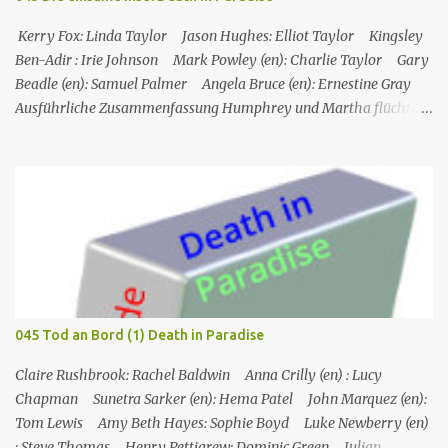
verletzt wurde und der Biker, mit dem er kämpft, ihm in die Nase
gebissen hat, sagt er "nettes Auge", und Ray antwortet mit "nettes
Kerry Fox: Linda Taylor Jason Hughes: Elliot Taylor Kingsley
Gesicht". Ray Sho...
Ben-Adir : Irie Johnson Mark Powley (en): Charlie Taylor Gary
Beadle (en): Samuel Palmer Angela Bruce (en): Ernestine Gray
Ausführliche Zusammenfassung Humphrey und Martha flüchten
für ein romantisches Wochenende auf ein Inselchen, auf dem sich
ein kleines Hotel, das Maison Cécile, befindet. Während des Abends
wird einer der Besitzer, Charlie Taylor, erstochen in seinem
Zimmer aufgefunden, aber ein vertrauenswürdiger Zeuge, da es
sich um Humphrey selbst handelt, kann bestätigen, dass zwischen
dem Zeitpunkt, als Charlie in sein Zimmer ging, und dem
Zeitpunkt, als seine Leiche gefunden wurde, niemand nach oben
gegangen ist. Humphrey nimmt Martha mit auf eine Privatinsel,
wo es ein Hotel namens Hotel Cecile gibt, das den Taylor-Brüdern
045 Tod an Bord (1) Death in Paradise
(Elliot und Charlie) gehört. Während Humphrey und Martha
gemeinsam im Speisesa...
Claire Rushbrook: Rachel Baldwin Anna Crilly (en) : Lucy
Chapman Sunetra Sarker (en): Hema Patel John Marquez (en):
Tom Lewis Amy Beth Hayes: Sophie Boyd Luke Newberry (en)
: Steve Thomas Henry Pettigrew: Dominic Green Julian