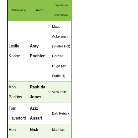
Synchron-
Rollenname
Actor
sprecher/in
Maud
Ackermann
Leslie
Amy
(Staffel 1–3)
Knope
Poehler
Dorette
Hugo (Ab
Staffel 4)
Ann
Rashida
Vera Teltz
Perkins
Jones
Tom
Aziz
Dirk Petrick
Haverford
Ansari
Ron
Nick
Matthias