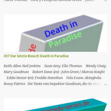
Wadham: Frank Henderson (engl.) Nigel Betts (en): Martin West
Ein Mann wird mehrere Meilen von der Küste entfernt tot in
seinem Boot aufgefunden. Der Verdacht fällt zunächst auf die
Touristen, die das Boot mit seinem Steuermann am Tag des
Mordes gemietet hatten, und dann auf eine Gruppe von Touristen,
die das Boot am nächsten Tag mieten sollten. Einziges Problem:
Die Verdächtigen sind nach England zurückgekehrt. Der
Kommandant beschließt daraufhin, sein Team (mit Ausnahme von
JP) nach London zu schicken, um die Ermittlungen mit Hilfe eines
037 Der letzte Besuch Death in Paradise
Inspektors vor Ort, Chief Inspector Jack Mooney, fortzusetzen...
Keith Allen: Neil Jenkins Susie Amy: Ella Thomas Wendy Craig:
Mary Goodman Robert Daws (en) : John Green / Marcus Knight
Eddie Nestor (en): Freddie Hamilton Fola Evans-Akingbola:
Rosey Fabrice Die Tante von Inspektor Goodman, die die Insel
besucht, wird indirekt Zeuge eines Mordes in ihrem Hotel: Ihr
Zimmernachbar wurde über ihren Balkon gekippt. Das erste, was
er tat, als er auf die Insel kam, war, Neil Jenkins zu treffen, einen
ehemaligen Gangster, der gekommen war, um einen ruhigen