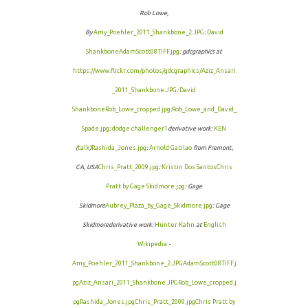
Rob Lowe,
By
Amy_Poehler_2011_Shankbone_2.JPG
:
David
Shankbone
AdamScott08TIFF.jpg
: gdcgraphics at
https://www.flickr.com/photos/gdcgraphics/
Aziz_Ansari
_2011_Shankbone.JPG
:
David
Shankbone
Rob_Lowe_cropped.jpg
:
Rob_Lowe_and_David_
Spade.jpg
:
dodge challenger1
derivative work:
KEN
(
talk
)
Rashida_Jones.jpg
:
Arnold Gatilao
from Fremont,
CA, USA
Chris_Pratt_2009.jpg
:
Kristin Dos Santos
Chris
Pratt by Gage Skidmore.jpg
: Gage
Skidmore
Aubrey_Plaza_by_Gage_Skidmore.jpg
: Gage
Skidmorederivative work:
Hunter Kahn
at
English
Wikipedia
-
Amy_Poehler_2011_Shankbone_2.JPG
AdamScott08TIFF.j
pg
Aziz_Ansari_2011_Shankbone.JPG
Rob_Lowe_cropped.j
pg
Rashida_Jones.jpg
Chris_Pratt_2009.jpg
Chris Pratt by