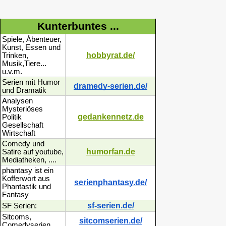
Kunterbuntes ...
Spiele, Ábenteuer,
Kunst, Essen und
hobbyrat.de/
Trinken,
Musik,Tiere...
u.v.m.
Serien mit Humor
dramedy-serien.de/
und Dramatik
Analysen
Mysteriöses
gedankennetz.de
Politik
Gesellschaft
Wirtschaft
Comedy und
humorfan.de
Satire auf youtube,
Mediatheken, ....
phantasy ist ein
Kofferwort aus
serienphantasy.de/
Phantastik und
Fantasy
sf-serien.de/
SF Serien:
Sitcoms,
sitcomserien.de/
Comedyserien