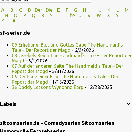
A
B
C
D
Der
Die
E
F
G
H
I J
K
L
M
N
O
P Q
R
S
T
The
U V
W X Y
Z
#
sf-serien.de
09 Erhebung, Blut und Gottes Gabe The Handmaid’s
Tale – Der Report der Magd
- 6/2/2026
08 Jezebels Reich The Handmaid’s Tale – Der Report der
Magd
- 6/1/2026
07 Auf der anderen Seite The Handmaid’s Tale – Der
Report der Magd
- 5/31/2026
06 Der Platz einer Frau The Handmaid’s Tale – Der
Report der Magd
- 1/15/2026
36 Daddy Lessons Wynonna Earp
- 12/28/2025
Labels
sitcomserien.de - Comedyserien Sitcomserien
Humorvolle Fernsehserien