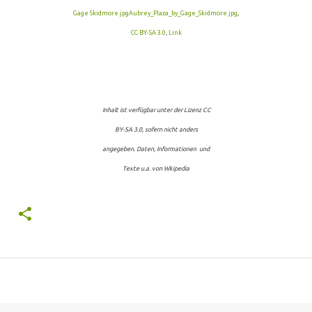
Gage Skidmore.jpg
Aubrey_Plaza_by_Gage_Skidmore.jpg
,
CC BY-SA 3.0
,
Link
Inhalt ist verfügbar unter der Lizenz CC
BY-SA 3.0, sofern nicht anders
angegeben. Daten, Informationen und
Texte u.a. von Wkipedia