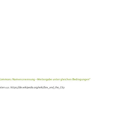
-Commons Namensnennung – Weitergabe unter gleichen Bedingungen“
aten u.a.: https://de.wikipedia.org/wiki/Sex_and_the_City