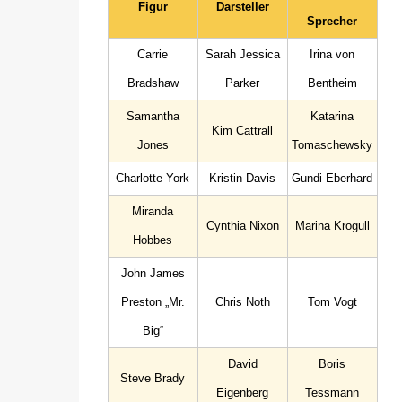
Figur
Darsteller
Sprecher
Carrie
Sarah Jessica
Irina von
Bradshaw
Parker
Bentheim
Samantha
Katarina
Kim Cattrall
Jones
Tomaschewsky
Charlotte York
Kristin Davis
Gundi Eberhard
Miranda
Cynthia Nixon
Marina Krogull
Hobbes
John James
Preston „Mr.
Chris Noth
Tom Vogt
Big“
David
Boris
Steve Brady
Eigenberg
Tessmann