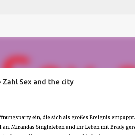
N
O
P Q
R
S
T
The
U V
W X Y
Z
Direkt zum Hauptbereich
e Zahl Sex and the city
ffnungsparty ein, die sich als großes Ereignis entpuppt
 an. Mirandas Singleleben und ihr Leben mit Brady ger