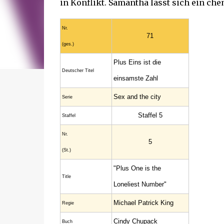
in Konflikt. Samantha lässt sich ein che
Nr.
71
(ges.)
Plus Eins ist die
Deutscher Titel
einsamste Zahl
Sex and the city
Serie
Staffel 5
Staffel
Nr.
5
(St.)
"Plus One is the
Title
Loneliest Number"
Michael Patrick King
Regie
Cindy Chupack
Buch