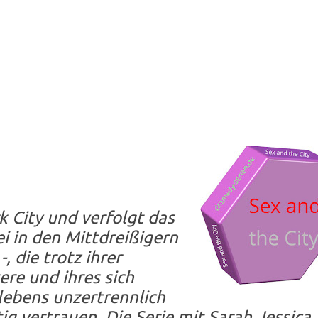
k City und verfolgt das
ei in den Mittdreißigern
, die trotz ihrer
re und ihres sich
lebens unzertrennlich
ig vertrauen. Die Serie mit Sarah Jessica