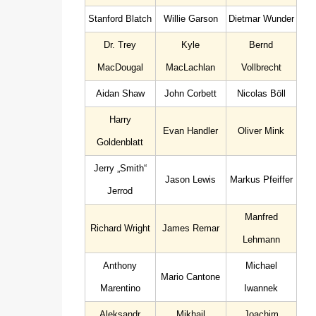
Stanford Blatch
Willie Garson
Dietmar Wunder
Dr. Trey
Kyle
Bernd
MacDougal
MacLachlan
Vollbrecht
Aidan Shaw
John Corbett
Nicolas Böll
Harry
Evan Handler
Oliver Mink
Goldenblatt
Jerry „Smith“
Jason Lewis
Markus Pfeiffer
Jerrod
Manfred
Richard Wright
James Remar
Lehmann
Anthony
Michael
Mario Cantone
Marentino
Iwannek
Aleksandr
Mikhail
Joachim