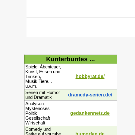
Kunterbuntes ...
Spiele, Ábenteuer,
Kunst, Essen und
hobbyrat.de/
Trinken,
Musik,Tiere...
u.v.m.
Serien mit Humor
dramedy-serien.de/
und Dramatik
Analysen
Mysteriöses
gedankennetz.de
Politik
Gesellschaft
Wirtschaft
Comedy und
humorfan.de
Satire auf youtube,