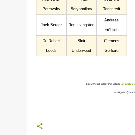
Petrovsky
Baryshnikov
Tennstedt
Andreas
Jack Berger
Ron Livingston
Fröhlich
Dr. Robert
Blair
Clemens
Leeds
Underwood
Gerhard
Der Text ist unter der Lizenz
„Creative
verfügbar; Quelld