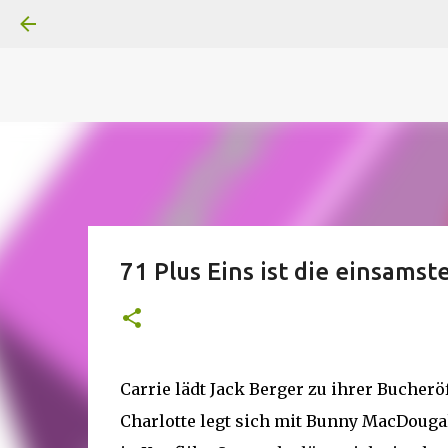
A
B
C
D
Der
Die
E
F
G
H
I J
K
L
M
Superheldenserien
DC
Superheldenserien
71 Plus Eins ist die einsamst
Carrie lädt Jack Berger zu ihrer Bucherö
Charlotte legt sich mit Bunny MacDougal