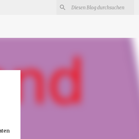
#
Star Trek Serien
Star Wars Serien
Marvel
.
aten