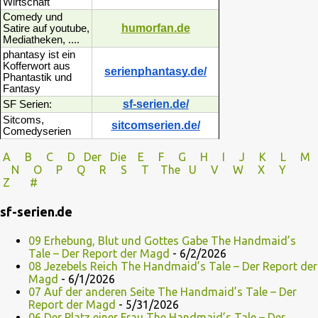
Wirtschaft
Comedy und
humorfan.de
Satire auf youtube,
Mediatheken, ....
phantasy ist ein
Kofferwort aus
serienphantasy.de/
Phantastik und
Fantasy
sf-serien.de/
SF Serien:
Sitcoms,
sitcomserien.de/
Comedyserien
A
B
C
D
Der
Die
E
F
G
H
I J
K
L
M
N
O
P Q
R
S
T
The
U V
W X Y
Z
#
sf-serien.de
09 Erhebung, Blut und Gottes Gabe The Handmaid’s
Tale – Der Report der Magd
- 6/2/2026
08 Jezebels Reich The Handmaid’s Tale – Der Report der
Magd
- 6/1/2026
07 Auf der anderen Seite The Handmaid’s Tale – Der
Report der Magd
- 5/31/2026
06 Der Platz einer Frau The Handmaid’s Tale – Der