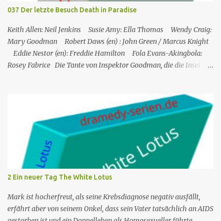
JP) nach London zu schicken, um die Ermittlungen mit Hilfe eines
037 Der letzte Besuch Death in Paradise
Inspektors vor Ort, Chief Inspector Jack Mooney, fortzusetzen...
Keith Allen: Neil Jenkins Susie Amy: Ella Thomas Wendy Craig:
Mary Goodman Robert Daws (en) : John Green / Marcus Knight
Eddie Nestor (en): Freddie Hamilton Fola Evans-Akingbola:
Rosey Fabrice Die Tante von Inspektor Goodman, die die Insel
besucht, wird indirekt Zeuge eines Mordes in ihrem Hotel: Ihr
Zimmernachbar wurde über ihren Balkon gekippt. Das erste, was
er tat, als er auf die Insel kam, war, Neil Jenkins zu treffen, einen
ehemaligen Gangster, der gekommen war, um einen ruhigen
Ruhestand in der Sonne zu verbringen. Humphrey nimmt seine
Tante Mary, die er sehr mag, in Saint Marie auf und bringt sie in
einem Hotel unter. Mitten in der Nacht hört Mary etwas von einer
der Hotelterrassen fallen. Sie ruft Freddie, den Concierge, an, und
die beiden verlassen das Hotel und finden eine Leiche: es ist John
2 Ein neuer Tag The White Lotus
Green, einer der Gäste des Hotels. Humprey ist daher gezwungen,
de...
Mark ist hocherfreut, als seine Krebsdiagnose negativ ausfällt,
erfährt aber von seinem Onkel, dass sein Vater tatsächlich an AIDS
gestorben ist und ein Doppelleben als Homosexueller führte.