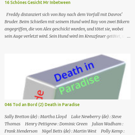
16 Schönes Gesicht Mr Inbetween
Freddy distanziert sich von Ray nach dem Vorfall mit Davros'
Bruder. Beim Schießen mit seinem Hund wird Ray von zwei Bikern
angegriffen, die von Alex geschickt wurden, und tötet sie, wobei
sein Auge verletzt wird. Sein Hund wird im Kreuzfeuer getötet, und
so kontaktiert Ray Dave, der ihm bereitwillig hilft, Alex zu
entführen, um sich dafür zu revanchieren, dass er ihn verschont
hat. Nr. (ges.) 16 Deutscher Titel Schönes Gesicht Serie Mr
Inbetween Staffel 2 Nr. (St.) 10 Original­titel Nice Face Regie Nash
Edgerton Drehbuch Scott Ryan Erstaus­strahlung (FX) 14. Nov.
2019 Deutsch­sprachige Erstaus­strahlung (FOX Channel) 20. Okt.
2021 Alex überzeugt sie davon, dass er eine große Geldsumme
versteckt hat und verhandelt dafür sein Leben, und sie fahren los,
um es zu holen. Ursprung des Titels: Nachdem Ray am Auge
046 Tod an Bord (2) Death in Paradise
verletzt wurde und der Biker, mit dem er kämpft, ihm in die Nase
gebissen hat, sagt er "nettes Auge", und Ray antwortet mit "nettes
Sally Bretton (de) : Martha Lloyd Luke Newberry (de) : Steve
Gesicht". Ray Sho...
Thomas Henry Pettigrew : Dominic Green Julian Wadham :
Frank Henderson Nigel Betts (de) : Martin West Polly Kemp :