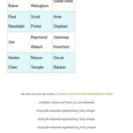
Sarah Alles
Baker
Waisglass
Paul
Scott
Arne
Randolph
Porter
Stephan
Raymond
Jeremias
Joe
Ablack
Koschorz
Hunter
Mason
Oscar
Chen
Temple
Räuker
Der Text ist unter der Lizenz
„Creative Commons Attribution/Share Alike“
verfügbar. Daten und Texte u.a. von Wikipedia.
https://de.wikipedia.org/wiki/Ginny_%26_Georgia
https://it.wikipedia.org/wiki/Ginny_%26_Georgia
https://en.wikipedia.org/wiki/Ginny_%26_Georgia