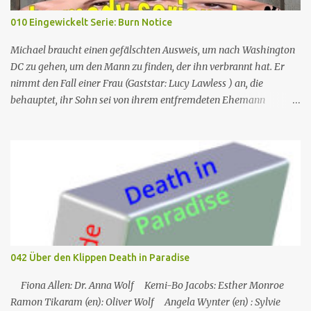
Stevenson Lothar Mann – Captain B.J. Hunnicutt Mike Farrell Jörg
010 Eingewickelt Serie: Burn Notice
Hengstler Norbert Langer Colonel Sherman Potter Harry Morgan
Hans Nitschke Erich Räuker Heinz Giese Major Frank
Michael braucht einen gefälschten Ausweis, um nach Washington
„Frettchengesicht“ Burns Larry Linville Uwe Paulsen (...
DC zu gehen, um den Mann zu finden, der ihn verbrannt hat. Er
nimmt den Fall einer Frau (Gaststar: Lucy Lawless ) an, die
behauptet, ihr Sohn sei von ihrem entfremdeten Ehemann
entführt worden. Trotz seines besseren Urteils und des Instinkts
von Fiona wird Michael emotional in den Fall verwickelt, nur um
zu entdecken, dass die Frau wirklich ein Attentäter ist, der
geschickt wurde, um den Mann zu töten. Während Sam und Fiona
den Mann in Sicherheit bringen, findet Michael den Attentäter in
der Nähe und nimmt sie gefangen, doch sie beschließt, in den Tod
zu springen, anstatt ins Gefängnis zu gehen. Am Ende ist Michaels
ganze Arbeit umsonst, als Sam ihm sagt, dass der Mann, der ihn
verbrannt hat, nach Miami kommt. Nr. (ges.) 10 Deutscher Titel
042 Über den Klippen Death in Paradise
Eingewickelt Serie Burn notice Staffel Staffel 1 Nr. (St.) 10 Original­
titel False Flag Erstaus­strahlung USA 13. Sep. 2007 Deutsch­
Fiona Allen: Dr. Anna Wolf Kemi-Bo Jacobs: Esther Monroe
sprachige Erstaus­strahl...
Ramon Tikaram (en): Oliver Wolf Angela Wynter (en) : Sylvie