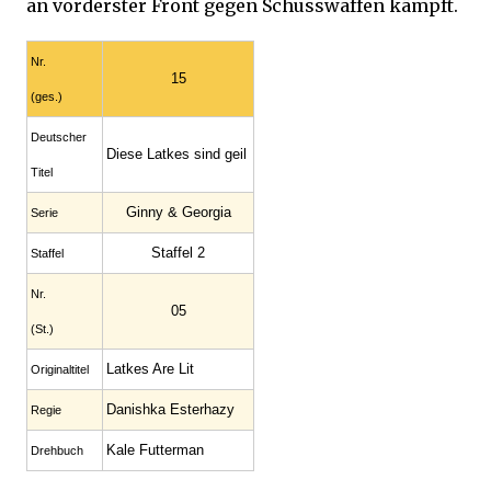
an vorderster Front gegen Schusswaffen kämpft.
Nr.
15
(ges.)
Deutscher
Diese Latkes sind geil
Titel
Ginny & Georgia
Serie
Staffel 2
Staffel
Nr.
05
(St.)
Latkes Are Lit
Original­titel
Danishka Esterhazy
Regie
Kale Futterman
Drehbuch