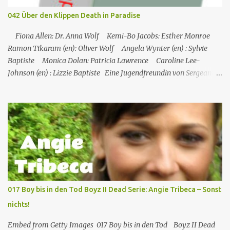
Stevenson Lothar Mann – Captain B.J. Hunnicutt Mike Farrell Jörg
042 Über den Klippen Death in Paradise
Hengstler Norbert Langer Colonel Sherman Potter Harry Morgan
Hans Nitschke Erich Räuker Heinz Giese Major Frank
Fiona Allen: Dr. Anna Wolf Kemi-Bo Jacobs: Esther Monroe
„Frettchengesicht“ Burns Larry Linville Uwe Paulsen (...
Ramon Tikaram (en): Oliver Wolf Angela Wynter (en) : Sylvie
Baptiste Monica Dolan: Patricia Lawrence Caroline Lee-
Johnson (en) : Lizzie Baptiste Eine Jugendfreundin von Sergeant
Florence Cassell wird während eines Literaturfestivals tot am Fuße
einer Klippe aufgefunden. Der einzige Hinweis ist ein
Abschiedsbrief in der Handtasche des Opfers. Auf den ersten Blick
scheint es sich um Selbstmord zu handeln, doch Florence ist davon
nicht überzeugt. Martha ist in Montserrat in den Ferien, wird
aber bald nach St. Marie zurückkehren, um ihren Urlaub mit
Humphrey zu verbringen, während Florence den Tod ihrer
Freundin Esther untersuchen muss. Esther hatte ein
Literaturfestival besucht und war zehn Minuten vor ihrem Tod
017 Boy bis in den Tod Boyz II Dead Serie: Angie Tribeca – Sonst
gegangen. Humphrey kann den Todeszeitpunkt anhand der
nichts!
Armbanduhr feststell...
Embed from Getty Images 017 Boy bis in den Tod Boyz II Dead