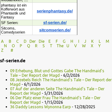
Mediatheken, ....
phantasy ist ein
Kofferwort aus
serienphantasy.de/
Phantastik und
Fantasy
sf-serien.de/
SF Serien:
Sitcoms,
sitcomserien.de/
Comedyserien
A
B
C
D
Der
Die
E
F
G
H
I J
K
L
M
N
O
P Q
R
S
T
The
U V
W X Y
Z
#
sf-serien.de
09 Erhebung, Blut und Gottes Gabe The Handmaid’s
Tale – Der Report der Magd
- 6/2/2026
08 Jezebels Reich The Handmaid’s Tale – Der Report der
Magd
- 6/1/2026
07 Auf der anderen Seite The Handmaid’s Tale – Der
Report der Magd
- 5/31/2026
06 Der Platz einer Frau The Handmaid’s Tale – Der
Report der Magd
- 1/15/2026
36 Daddy Lessons Wynonna Earp
- 12/28/2025