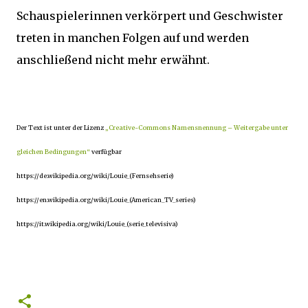
Schauspielerinnen verkörpert und Geschwister
treten in manchen Folgen auf und werden
anschließend nicht mehr erwähnt.
Der Text ist unter der Lizenz
„Creative-Commons Namensnennung – Weitergabe unter
gleichen Bedingungen“
verfügbar
https://de.wikipedia.org/wiki/Louie_(Fernsehserie)
https://en.wikipedia.org/wiki/Louie_(American_TV_series)
https://it.wikipedia.org/wiki/Louie_(serie_televisiva)