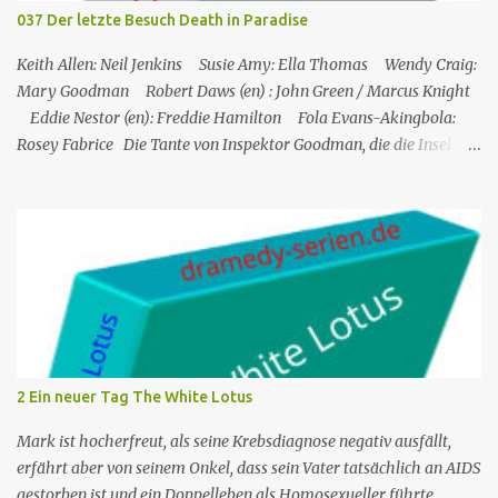
wo es ein Hotel namens Hotel Cecile gibt, das den Taylor-Brüdern
037 Der letzte Besuch Death in Paradise
(Elliot und Charlie) gehört. Während Humphrey und Martha
gemeinsam im Speisesa...
Keith Allen: Neil Jenkins Susie Amy: Ella Thomas Wendy Craig:
Mary Goodman Robert Daws (en) : John Green / Marcus Knight
Eddie Nestor (en): Freddie Hamilton Fola Evans-Akingbola:
Rosey Fabrice Die Tante von Inspektor Goodman, die die Insel
besucht, wird indirekt Zeuge eines Mordes in ihrem Hotel: Ihr
Zimmernachbar wurde über ihren Balkon gekippt. Das erste, was
er tat, als er auf die Insel kam, war, Neil Jenkins zu treffen, einen
ehemaligen Gangster, der gekommen war, um einen ruhigen
Ruhestand in der Sonne zu verbringen. Humphrey nimmt seine
Tante Mary, die er sehr mag, in Saint Marie auf und bringt sie in
einem Hotel unter. Mitten in der Nacht hört Mary etwas von einer
der Hotelterrassen fallen. Sie ruft Freddie, den Concierge, an, und
die beiden verlassen das Hotel und finden eine Leiche: es ist John
2 Ein neuer Tag The White Lotus
Green, einer der Gäste des Hotels. Humprey ist daher gezwungen,
de...
Mark ist hocherfreut, als seine Krebsdiagnose negativ ausfällt,
erfährt aber von seinem Onkel, dass sein Vater tatsächlich an AIDS
gestorben ist und ein Doppelleben als Homosexueller führte.