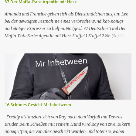
37 Der Mafia-Pate Agentin mit Herz
Amanda und Francine geben sich als Dienstmädchen aus, um Lee
bei der gewagten Festnahme eines Verbrechersyndikat-Königs
und einiger Erpresser zu helfen. Nr. (ges.) 37 Deutscher Titel Der
Mafia-Pate Serie: Agentin mit Herz Staffel 1 Staffel 2 Nr. (St.) 16
Original­titel Life of the party Erstaus­strahlung USA 18. Feb. 1985
Deutsch­sprachige Erstaus­strahlung (D) 1. Dez. 1986 Regie Will
Mackenzie Buch Stephen Hattman Serieninfos: In dem Pilot der
Serie wird Amanda King , eine geschiedene Hausfrau und Mutter
von zwei Söhnen, als freie Mitarbeiterin eines kleinen US-
amerikanischen Geheimdienstes angeworben. Dort arbeitet sie als
Agentin an der Seite von Lee Stetson , Tarnname „Scarecrow“ (engl.
für Vogelscheuche), den sie am Ende der vierten und letzten Staffel
heiratet. Obwohl nur als Bürohilfskraft beschäftigt, wird sie
16 Schönes Gesicht Mr Inbetween
immer wieder in Undercover-Operationen verwickelt. Zunächst
unabsichtlich, dann mit Billigung ihrer Vorgesetzten, später –
Freddy distanziert sich von Ray nach dem Vorfall mit Davros'
nach einschlägigen Fortbildun...
Bruder. Beim Schießen mit seinem Hund wird Ray von zwei Bikern
angegriffen, die von Alex geschickt wurden, und tötet sie, wobei