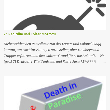
Touristen, die das Boot mit seinem Steuermann am Tag des
Mordes gemietet hatten, und dann auf eine Gruppe von Touristen,
die das Boot am nächsten Tag mieten sollten. Einziges Problem:
Die Verdächtigen sind nach England zurückgekehrt. Der
Kommandant beschließt daraufhin, sein Team (mit Ausnahme von
JP) nach London zu schicken, um die Ermittlungen mit Hilfe eines
71 Penicillin und Folter M*A*S*H
Inspektors vor Ort, Chief Inspector Jack Mooney, fortzusetzen...
Diebe stehlen den Penicillinvorrat des Lagers und Colonel Flagg
kommt, um Nachforschungen anzustellen, aber Hawkeye und
Trapper erfahren bald den wahren Grund für seine Ankunft. Nr.
(ges.) 71 Deutscher Titel Penicillin und Folter Serie M*A*S*H
Staffel Staffel 3 Nr. (St.) 23 Original­titel White Gold Regie Hy
Averback Buch Larry Gelbart & Simon Muntner Prod.code B-319
Erstaus­strahlung USA 11. Mär. 1975 Deutsch­sprachige EA 19. Apr.
1991 Rolle Schauspieler Synchron sprecher DVD-Nach synchro
VHS M*A*S*H – Teil 2 Captain Benjamin Franklin „Hawkeye“
Pierce Alan Alda Thomas Wolff Reinhard Scheunemann Hans-
Werner Bussinger Captain „Trapper“ John McIntyre Wayne Rogers
Gerald Paradies – Lieutenant Colonel Henry Blake McLean