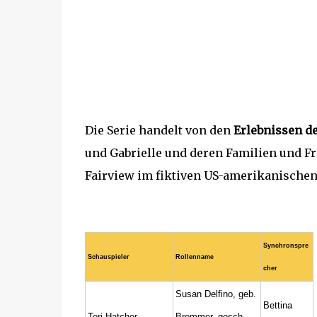
Die Serie handelt von den
Erlebnissen d
und Gabrielle und deren Familien und Fre
Fairview im fiktiven US-amerikanischen
Synchronspre
Schauspieler
Rollenname
cher
Susan Delfino, geb.
Bettina
Teri Hatcher
Bremmer, gesch.