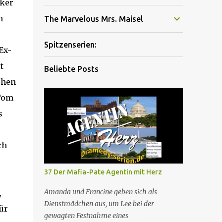
eker
n
The Marvelous Mrs. Maisel
Spitzenserien:
Ex-
t
Beliebte Posts
ehen
 Tom
s
:
ch
37 Der Mafia-Pate Agentin mit Herz
Amanda und Francine geben sich als
,
Dienstmädchen aus, um Lee bei der
ür
gewagten Festnahme eines