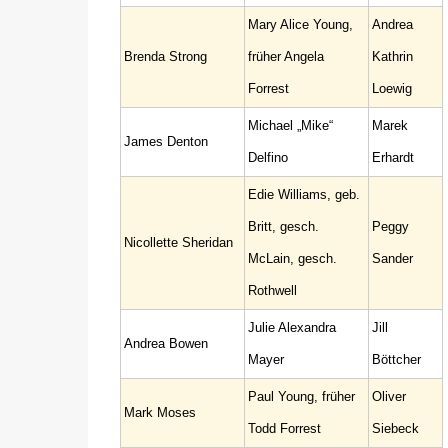
Mary Alice Young,
Andrea
Brenda Strong
früher Angela
Kathrin
Forrest
Loewig
Michael „Mike“
Marek
James Denton
Delfino
Erhardt
Edie Williams, geb.
Britt, gesch.
Peggy
Nicollette Sheridan
McLain, gesch.
Sander
Rothwell
Julie Alexandra
Jill
Andrea Bowen
Mayer
Böttcher
Paul Young, früher
Oliver
Mark Moses
Todd Forrest
Siebeck