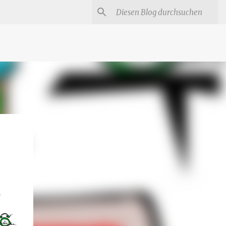
#
Star Trek Serien
Star Wars Serien
Marvel