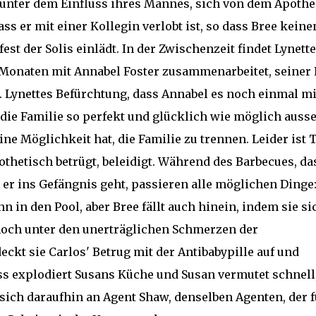
er unter dem Einfluss ihres Mannes, sich von dem Apoth
ass er mit einer Kollegin verlobt ist, so dass Bree keine
st der Solis einlädt. In der Zwischenzeit findet Lynette
i Monaten mit Annabel Foster zusammenarbeitet, seiner 
t. Lynettes Befürchtung, dass Annabel es noch einmal mi
die Familie so perfekt und glücklich wie möglich auss
eine Möglichkeit hat, die Familie zu trennen. Leider ist
thetisch betrügt, beleidigt. Während des Barbecues, da
r er ins Gefängnis geht, passieren alle möglichen Dinge
hn in den Pool, aber Bree fällt auch hinein, indem sie si
 noch unter den unerträglichen Schmerzen der
kt sie Carlos' Betrug mit der Antibabypille auf und
uss explodiert Susans Küche und Susan vermutet schnell
 sich daraufhin an Agent Shaw, denselben Agenten, der f