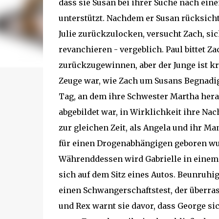
dass sie Susan bei ihrer Suche nach ein
unterstützt. Nachdem er Susan rücksicht
Julie zurückzulocken, versucht Zach, si
revanchieren - vergeblich. Paul bittet Za
zurückzugewinnen, aber der Junge ist kran
Zeuge war, wie Zach um Susans Begnadigu
Tag, an dem ihre Schwester Martha herau
abgebildet war, in Wirklichkeit ihre Nac
zur gleichen Zeit, als Angela und ihr M
für einen Drogenabhängigen geboren wur
Währenddessen wird Gabrielle in einem A
sich auf dem Sitz eines Autos. Beunruhi
einen Schwangerschaftstest, der überrasc
und Rex warnt sie davor, dass George sic