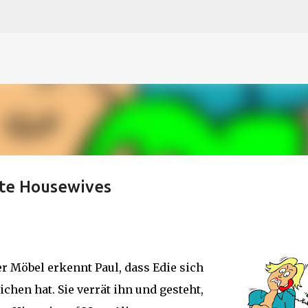
N
O
P Q
R
S
T
The
U V
W X Y
Z
Direkt zum Hauptbereich
ate Housewives
 Möbel erkennt Paul, dass Edie sich
hen hat. Sie verrät ihn und gesteht,