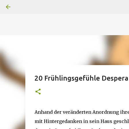
A
B
C
D
Der
Die
E
F
G
H
I J
K
L
M
Superheldenserien
DC
Superheldenserien
20 Frühlingsgefühle Desper
Anhand der veränderten Anordnung ihrer
mit Hintergedanken in sein Haus geschlic