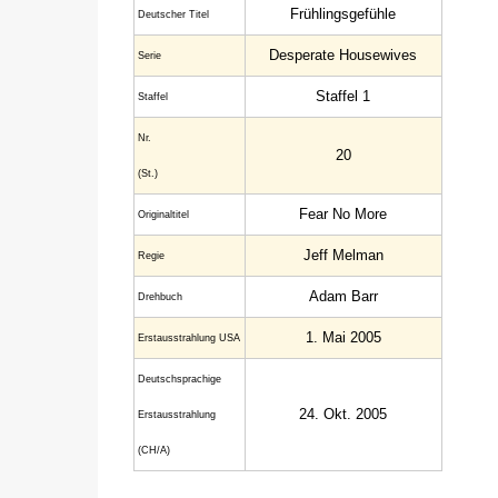
Frühlingsgefühle
Deutscher Titel
Desperate Housewives
Serie
Staffel 1
Staffel
Nr.
20
(St.)
Fear No More
Original­titel
Jeff Melman
Regie
Adam Barr
Drehbuch
1. Mai 2005
Erstaus­strahlung USA
Deutsch­sprachige
24. Okt. 2005
Erstaus­strahlung
(CH/A)