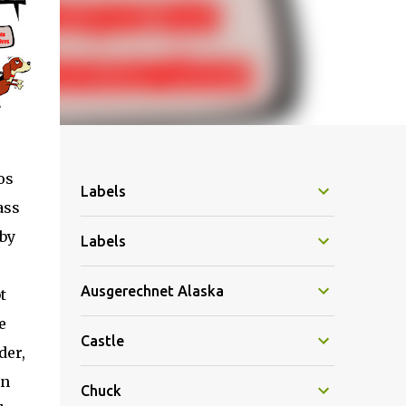
os
Labels
ass
by
Labels
Ausgerechnet Alaska
t
e
Castle
der,
in
Chuck