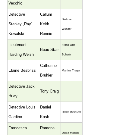
Vecchio
Detective
Callum
Dietmar
Stanley „Ray“
Keith
Wunder
Kowalski
Rennie
Lieutenant
Frank-Otto
Beau Starr
Harding Welsh
Schenk
Catherine
Elaine Besbriss
Martina Treger
Bruhier
Detective Jack
Tony Craig
Huey
Detective Louis
Daniel
Detlef Bierstedt
Gardino
Kash
Francesca
Ramona
Ulrike Möckel