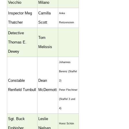
Vecchio
Milano
Inspector Meg
Camilla
Anke
Thatcher
Scott
Reitzenstein
Detective
Tom
Thomas E.
Melissis
Dewey
Johannes
Berenz (Staffel
Constable
Dean
2)
Renfield Turnbull
McDermott
Peter Flechtner
(Staffel 3 und
4)
Sgt. Buck
Leslie
Horst Schön
Frobisher
Nielsen