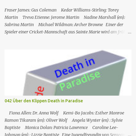
Eingewickelt Serie Burn notice Staffel Staffel 1 Nr. (St.) 10 Original­
titel False Flag Erstaus­strahlung USA 13. Sep. 2007 Deutsch­
Fraser James: Gus Coleman Kedar Williams-Stirling: Torey
sprachige Erstaus­strahl...
Martin Treva Etienne: Jerome Martin Nadine Marshall (en):
Sabrina Martin Michael Wildman: Archer Browne Einer der
Spieler einer Cricket-Mannschaft aus Sainte Marie wird am frühen
Morgen tot auf dem Spielfeld aufgefunden. Am Vortag hatte ein
Gala-Spiel stattgefunden, bei dem Geld gesammelt wurde, um
seinen Sohn in ein Krankenhaus in den USA schicken zu können,
und er hatte den Sieg mit einigen Teammitgliedern die ganze
Nacht lang gefeiert. In der Zwischenzeit muss Martha nach
England zurückkehren, was Humphrey sehr bedauert. Die
Mitglieder des Cricketclubs feiern den Sieg eines Spiels, ein
Mitglied des Clubs, Jerome, geht Bier holen und wird dann von
seinem Freund Gus tot vor dem Club aufgefunden. Humhrey und
042 Über den Klippen Death in Paradise
seine Kollegen versuchen, den Fall zu lösen: Gus, Archer und auch
Sabrina und Torey (die Frau bzw. der Sohn des Op...
Fiona Allen: Dr. Anna Wolf Kemi-Bo Jacobs: Esther Monroe
Ramon Tikaram (en): Oliver Wolf Angela Wynter (en) : Sylvie
Baptiste Monica Dolan: Patricia Lawrence Caroline Lee-
Johnson (en) : Lizzie Baptiste Eine Jugendfreundin von Sergeant