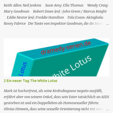
Keith Allen: Neil Jenkins Susie Amy: Ella Thomas Wendy Craig:
Mary Goodman Robert Daws (en) : John Green / Marcus Knight
Eddie Nestor (en): Freddie Hamilton Fola Evans-Akingbola:
Rosey Fabrice Die Tante von Inspektor Goodman, die die Insel
besucht, wird indirekt Zeuge eines Mordes in ihrem Hotel: Ihr
Zimmernachbar wurde über ihren Balkon gekippt. Das erste, was
er tat, als er auf die Insel kam, war, Neil Jenkins zu treffen, einen
ehemaligen Gangster, der gekommen war, um einen ruhigen
Ruhestand in der Sonne zu verbringen. Humphrey nimmt seine
Tante Mary, die er sehr mag, in Saint Marie auf und bringt sie in
einem Hotel unter. Mitten in der Nacht hört Mary etwas von einer
der Hotelterrassen fallen. Sie ruft Freddie, den Concierge, an, und
die beiden verlassen das Hotel und finden eine Leiche: es ist John
2 Ein neuer Tag The White Lotus
Green, einer der Gäste des Hotels. Humprey ist daher gezwungen,
de...
Mark ist hocherfreut, als seine Krebsdiagnose negativ ausfällt,
erfährt aber von seinem Onkel, dass sein Vater tatsächlich an AIDS
gestorben ist und ein Doppelleben als Homosexueller führte.
Olivias Hinweis, dass seine sexuelle Orientierung nicht mit seiner