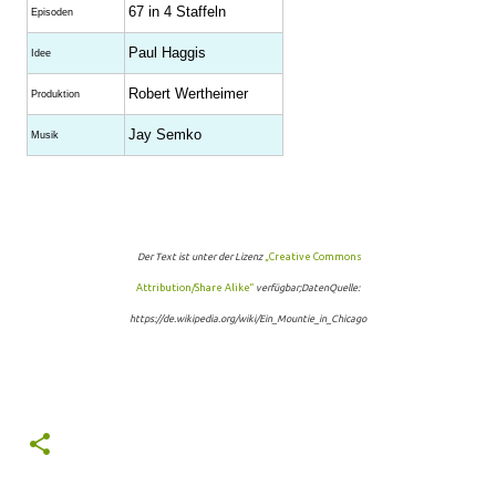
67 in 4 Staffeln
Episoden
Paul Haggis
Idee
Robert Wertheimer
Produktion
Jay Semko
Musik
Der Text ist unter der Lizenz
„Creative Commons
Attribution/Share Alike“
verfügbar;DatenQuelle:
https://de.wikipedia.org/wiki/Ein_Mountie_in_Chicago