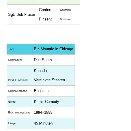
Gordon
Christian
Sgt. Bob Fraser
Pinsent
Brückner
Ein Mountie in Chicago
Titel
Due South
Originaltitel
Kanada,
Vereinigte Staaten
Produktionsland
Englisch
Originalsprache
Krimi, Comedy
Genre
1994–1999
Erscheinungsjahre
45 Minuten
Länge