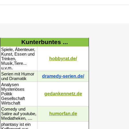
Kunterbuntes ...
Spiele, Ábenteuer,
Kunst, Essen und
hobbyrat.de/
Trinken,
Musik,Tiere...
u.v.m.
Serien mit Humor
dramedy-serien.de/
und Dramatik
Analysen
Mysteriöses
gedankennetz.de
Politik
Gesellschaft
Wirtschaft
Comedy und
humorfan.de
Satire auf youtube,
Mediatheken, ....
phantasy ist ein