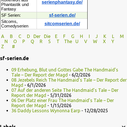
Kofferwort aus
serienphantasy.de/
Phantastik und
Fantasy
sf-serien.de/
SF Serien:
Sitcoms,
sitcomserien.de/
Comedyserien
A
B
C
D
Der
Die
E
F
G
H
I J
K
L
M
N
O
P Q
R
S
T
The
U V
W X Y
Z
#
sf-serien.de
09 Erhebung, Blut und Gottes Gabe The Handmaid’s
Tale – Der Report der Magd
- 6/2/2026
08 Jezebels Reich The Handmaid’s Tale – Der Report der
Magd
- 6/1/2026
07 Auf der anderen Seite The Handmaid’s Tale – Der
Report der Magd
- 5/31/2026
06 Der Platz einer Frau The Handmaid’s Tale – Der
Report der Magd
- 1/15/2026
36 Daddy Lessons Wynonna Earp
- 12/28/2025
Labels