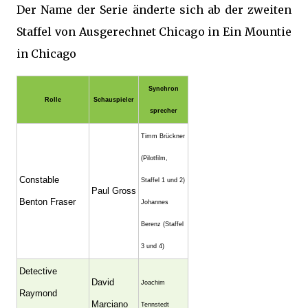
Der Name der Serie änderte sich ab der zweiten
Staffel von Ausgerechnet Chicago in Ein Mountie
in Chicago
Synchron
Rolle
Schauspieler
sprecher
Timm Brückner
(Pilotfilm,
Constable
Staffel 1 und 2)
Paul Gross
Benton Fraser
Johannes
Berenz (Staffel
3 und 4)
Detective
David
Joachim
Raymond
Marciano
Tennstedt