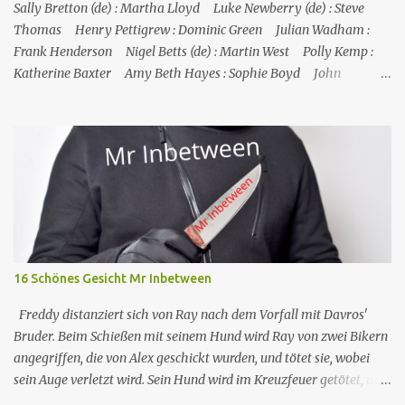
Sally Bretton (de) : Martha Lloyd Luke Newberry (de) : Steve
Thomas Henry Pettigrew : Dominic Green Julian Wadham :
Frank Henderson Nigel Betts (de) : Martin West Polly Kemp :
Katherine Baxter Amy Beth Hayes : Sophie Boyd John
Marquez (de) : Tom Lewis Herndersons Leiche wurde von
Katherine Baxter, der Putzfrau, gefunden; die Tür zu Hendersons
Büro war verschlossen, und Steve musste sie mit einem
Feuerlöscher gewaltsam öffnen. Im St. Marie's gesteht Sophie JP,
dass Tom auch mit dem Schmuggel von Rum Geld verdient hat,
was aber nicht mit seinem Tod zusammenzuhängen scheint.
Henderson starb an einer Schusswunde, die Waffe liegt neben der
Leiche, es sieht nach Selbstmord aus, außerdem fehlt einer seiner
Zwillinge, was darauf hindeutet, dass der fehlende Zwilling
16 Schönes Gesicht Mr Inbetween
derselbe ist, der in Toms Boot gefunden wurde, und dass
Henderson ihn getötet und sich da...
Freddy distanziert sich von Ray nach dem Vorfall mit Davros'
Bruder. Beim Schießen mit seinem Hund wird Ray von zwei Bikern
angegriffen, die von Alex geschickt wurden, und tötet sie, wobei
sein Auge verletzt wird. Sein Hund wird im Kreuzfeuer getötet, und
so kontaktiert Ray Dave, der ihm bereitwillig hilft, Alex zu