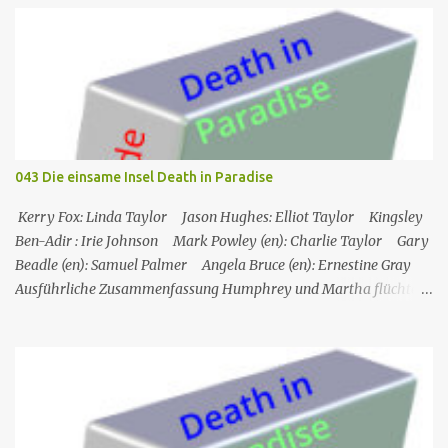
seinem Boot aufgefunden. Der Verdacht fällt zunächst auf die
Touristen, die das Boot mit seinem Steuermann am Tag des
Mordes gemietet hatten, und dann auf eine Gruppe von Touristen,
die das Boot am nächsten Tag mieten sollten. Einziges Problem:
Die Verdächtigen sind nach England zurückgekehrt. Der
Kommandant beschließt daraufhin, sein Team (mit Ausnahme von
JP) nach London zu schicken, um die Ermittlungen mit Hilfe eines
043 Die einsame Insel Death in Paradise
Inspektors vor Ort, Chief Inspector Jack Mooney, fortzusetzen...
Kerry Fox: Linda Taylor Jason Hughes: Elliot Taylor Kingsley
Ben-Adir : Irie Johnson Mark Powley (en): Charlie Taylor Gary
Beadle (en): Samuel Palmer Angela Bruce (en): Ernestine Gray
Ausführliche Zusammenfassung Humphrey und Martha flüchten
für ein romantisches Wochenende auf ein Inselchen, auf dem sich
ein kleines Hotel, das Maison Cécile, befindet. Während des Abends
wird einer der Besitzer, Charlie Taylor, erstochen in seinem
Zimmer aufgefunden, aber ein vertrauenswürdiger Zeuge, da es
sich um Humphrey selbst handelt, kann bestätigen, dass zwischen
dem Zeitpunkt, als Charlie in sein Zimmer ging, und dem