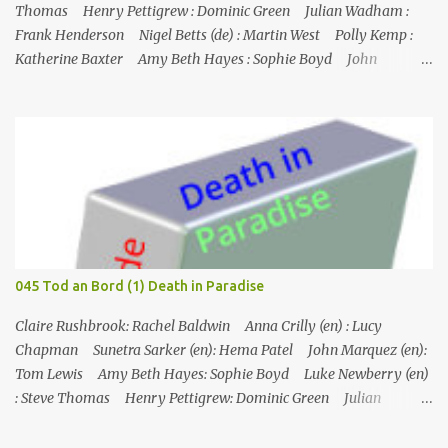
Gesicht". Ray Sho...
Thomas Henry Pettigrew : Dominic Green Julian Wadham :
Frank Henderson Nigel Betts (de) : Martin West Polly Kemp :
Katherine Baxter Amy Beth Hayes : Sophie Boyd John
Marquez (de) : Tom Lewis Herndersons Leiche wurde von
Katherine Baxter, der Putzfrau, gefunden; die Tür zu Hendersons
Büro war verschlossen, und Steve musste sie mit einem
Feuerlöscher gewaltsam öffnen. Im St. Marie's gesteht Sophie JP,
dass Tom auch mit dem Schmuggel von Rum Geld verdient hat,
was aber nicht mit seinem Tod zusammenzuhängen scheint.
Henderson starb an einer Schusswunde, die Waffe liegt neben der
Leiche, es sieht nach Selbstmord aus, außerdem fehlt einer seiner
Zwillinge, was darauf hindeutet, dass der fehlende Zwilling
045 Tod an Bord (1) Death in Paradise
derselbe ist, der in Toms Boot gefunden wurde, und dass
Henderson ihn getötet und sich da...
Claire Rushbrook: Rachel Baldwin Anna Crilly (en) : Lucy
Chapman Sunetra Sarker (en): Hema Patel John Marquez (en):
Tom Lewis Amy Beth Hayes: Sophie Boyd Luke Newberry (en)
: Steve Thomas Henry Pettigrew: Dominic Green Julian
Wadham: Frank Henderson (engl.) Nigel Betts (en): Martin West
Ein Mann wird mehrere Meilen von der Küste entfernt tot in