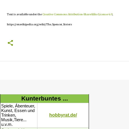
Text is available under the
Creative Commons Attribution-ShareAlike License 4.0
;
https://en.wikipedia.org/wiki/The_Spencer_Sisters
Kunterbuntes ...
Spiele, Ábenteuer,
Kunst, Essen und
hobbyrat.de/
Trinken,
Musik,Tiere...
u.v.m.