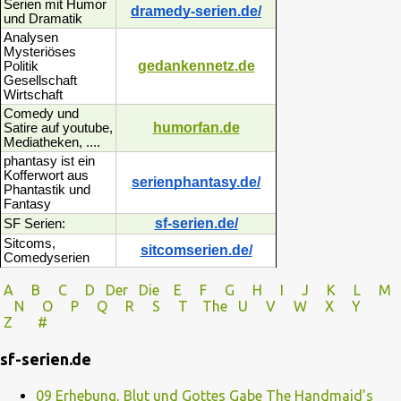
Serien mit Humor
dramedy-serien.de/
und Dramatik
Analysen
Mysteriöses
gedankennetz.de
Politik
Gesellschaft
Wirtschaft
Comedy und
humorfan.de
Satire auf youtube,
Mediatheken, ....
phantasy ist ein
Kofferwort aus
serienphantasy.de/
Phantastik und
Fantasy
sf-serien.de/
SF Serien:
Sitcoms,
sitcomserien.de/
Comedyserien
A
B
C
D
Der
Die
E
F
G
H
I J
K
L
M
N
O
P Q
R
S
T
The
U V
W X Y
Z
#
sf-serien.de
09 Erhebung, Blut und Gottes Gabe The Handmaid’s