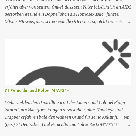
erfährt aber von seinem Onkel, dass sein Vater tatsächlich an AIDS
gestorben ist und ein Doppelleben als Homosexueller führte.
Olivias Hinweis, dass seine sexuelle Orientierung nicht mit seiner
Männlichkeit übereinstimmt, kommt nicht gut an. Shane ruft
seine Mutter an, um das Reisebüro zu bitten, Armond wegen des
Buchungsfehlers zurechtzuweisen. Rachel erwägt, einen neuen
Schreibauftrag anzunehmen, aber Shane besteht darauf, dass sie
nicht mehr arbeiten darf. Rachel trifft sich mit Nicole, die ihr rät,
ihre Unabhängigkeit zu bewahren. Nr. (ges.) 2 Deutscher Titel Ein
neuer Tag Serie The White Lotus Staffel Staffel 1 Nr. (St.) 2
Original­titel New Day Regie Mike White Drehbuch Mike White
Erstaus­strahlung USA 18. Juli 2021 Deutsch­sprachige Erstaus­
71 Penicillin und Folter M*A*S*H
strahlung (D/A/CH) 23. Aug. 2021 Als Nicole jedoch erfährt, dass
Rachel einen Zeitschriftenartikel geschrieben hat, in dem sie sie
Diebe stehlen den Penicillinvorrat des Lagers und Colonel Flagg
erwähnt, kritisiert Nicole Rachels Arbeit,...
kommt, um Nachforschungen anzustellen, aber Hawkeye und
Trapper erfahren bald den wahren Grund für seine Ankunft. Nr.
(ges.) 71 Deutscher Titel Penicillin und Folter Serie M*A*S*H
Staffel Staffel 3 Nr. (St.) 23 Original­titel White Gold Regie Hy