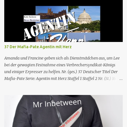
37 Der Mafia-Pate Agentin mit Herz
Amanda und Francine geben sich als Dienstmädchen aus, um Lee
bei der gewagten Festnahme eines Verbrechersyndikat-Königs
und einiger Erpresser zu helfen. Nr. (ges.) 37 Deutscher Titel Der
Mafia-Pate Serie: Agentin mit Herz Staffel 1 Staffel 2 Nr. (St.) 16
Original­titel Life of the party Erstaus­strahlung USA 18. Feb. 1985
Deutsch­sprachige Erstaus­strahlung (D) 1. Dez. 1986 Regie Will
Mackenzie Buch Stephen Hattman Serieninfos: In dem Pilot der
Serie wird Amanda King , eine geschiedene Hausfrau und Mutter
von zwei Söhnen, als freie Mitarbeiterin eines kleinen US-
amerikanischen Geheimdienstes angeworben. Dort arbeitet sie als
Agentin an der Seite von Lee Stetson , Tarnname „Scarecrow“ (engl.