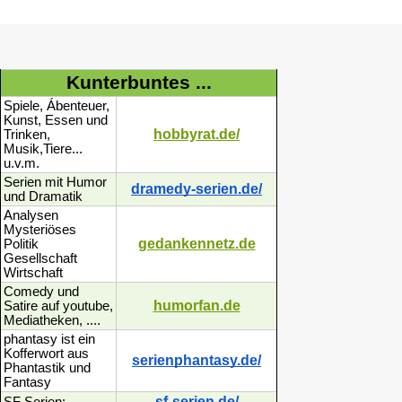
Kunterbuntes ...
Spiele, Ábenteuer,
Kunst, Essen und
hobbyrat.de/
Trinken,
Musik,Tiere...
u.v.m.
Serien mit Humor
dramedy-serien.de/
und Dramatik
Analysen
Mysteriöses
gedankennetz.de
Politik
Gesellschaft
Wirtschaft
Comedy und
humorfan.de
Satire auf youtube,
Mediatheken, ....
phantasy ist ein
Kofferwort aus
serienphantasy.de/
Phantastik und
Fantasy
sf-serien.de/