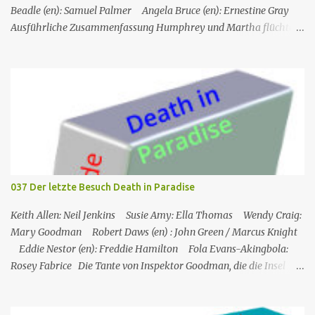
Beadle (en): Samuel Palmer Angela Bruce (en): Ernestine Gray
Ausführliche Zusammenfassung Humphrey und Martha flüchten
für ein romantisches Wochenende auf ein Inselchen, auf dem sich
ein kleines Hotel, das Maison Cécile, befindet. Während des Abends
wird einer der Besitzer, Charlie Taylor, erstochen in seinem
Zimmer aufgefunden, aber ein vertrauenswürdiger Zeuge, da es
sich um Humphrey selbst handelt, kann bestätigen, dass zwischen
dem Zeitpunkt, als Charlie in sein Zimmer ging, und dem
Zeitpunkt, als seine Leiche gefunden wurde, niemand nach oben
gegangen ist. Humphrey nimmt Martha mit auf eine Privatinsel,
wo es ein Hotel namens Hotel Cecile gibt, das den Taylor-Brüdern
037 Der letzte Besuch Death in Paradise
(Elliot und Charlie) gehört. Während Humphrey und Martha
gemeinsam im Speisesa...
Keith Allen: Neil Jenkins Susie Amy: Ella Thomas Wendy Craig:
Mary Goodman Robert Daws (en) : John Green / Marcus Knight
Eddie Nestor (en): Freddie Hamilton Fola Evans-Akingbola:
Rosey Fabrice Die Tante von Inspektor Goodman, die die Insel
besucht, wird indirekt Zeuge eines Mordes in ihrem Hotel: Ihr
Zimmernachbar wurde über ihren Balkon gekippt. Das erste, was