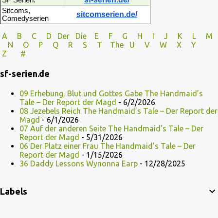
SF Serien:
Sitcoms,
sitcomserien.de/
Comedyserien
A
B
C
D
Der
Die
E
F
G
H
I J
K
L
M
N
O
P Q
R
S
T
The
U V
W X Y
Z
#
sf-serien.de
09 Erhebung, Blut und Gottes Gabe The Handmaid’s
Tale – Der Report der Magd
- 6/2/2026
08 Jezebels Reich The Handmaid’s Tale – Der Report der
Magd
- 6/1/2026
07 Auf der anderen Seite The Handmaid’s Tale – Der
Report der Magd
- 5/31/2026
06 Der Platz einer Frau The Handmaid’s Tale – Der
Report der Magd
- 1/15/2026
36 Daddy Lessons Wynonna Earp
- 12/28/2025
Labels