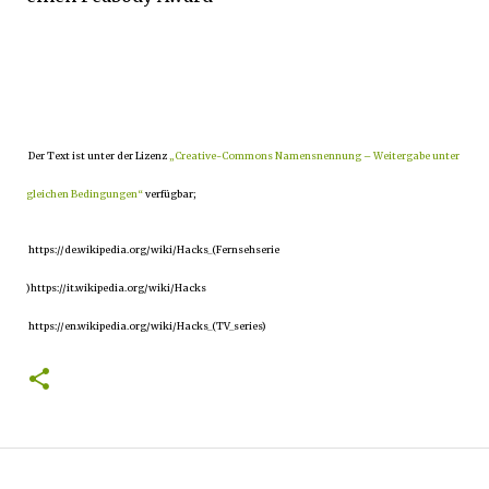
Der Text ist unter der Lizenz
„Creative-Commons Namensnennung – Weitergabe unter
gleichen Bedingungen“
verfügbar;
https://de.wikipedia.org/wiki/Hacks_(Fernsehserie
)https://it.wikipedia.org/wiki/Hacks
https://en.wikipedia.org/wiki/Hacks_(TV_series)