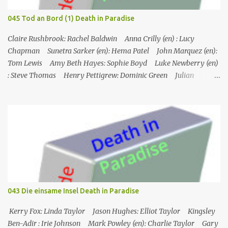
versteckt hat und verhandelt dafür sein Leben, und sie fahren los,
um es zu holen. Ursprung des Titels: Nachdem Ray am Auge
045 Tod an Bord (1) Death in Paradise
verletzt wurde und der Biker, mit dem er kämpft, ihm in die Nase
gebissen hat, sagt er "nettes Auge", und Ray antwortet mit "nettes
Claire Rushbrook: Rachel Baldwin Anna Crilly (en) : Lucy
Gesicht". Ray Sho...
Chapman Sunetra Sarker (en): Hema Patel John Marquez (en):
Tom Lewis Amy Beth Hayes: Sophie Boyd Luke Newberry (en)
: Steve Thomas Henry Pettigrew: Dominic Green Julian
Wadham: Frank Henderson (engl.) Nigel Betts (en): Martin West
Ein Mann wird mehrere Meilen von der Küste entfernt tot in
seinem Boot aufgefunden. Der Verdacht fällt zunächst auf die
Touristen, die das Boot mit seinem Steuermann am Tag des
Mordes gemietet hatten, und dann auf eine Gruppe von Touristen,
die das Boot am nächsten Tag mieten sollten. Einziges Problem:
Die Verdächtigen sind nach England zurückgekehrt. Der
Kommandant beschließt daraufhin, sein Team (mit Ausnahme von
JP) nach London zu schicken, um die Ermittlungen mit Hilfe eines
043 Die einsame Insel Death in Paradise
Inspektors vor Ort, Chief Inspector Jack Mooney, fortzusetzen...
Kerry Fox: Linda Taylor Jason Hughes: Elliot Taylor Kingsley
Ben-Adir : Irie Johnson Mark Powley (en): Charlie Taylor Gary