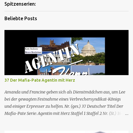
Spitzenserien:
Beliebte Posts
37 Der Mafia-Pate Agentin mit Herz
Amanda und Francine geben sich als Dienstmädchen aus, um Lee
bei der gewagten Festnahme eines Verbrechersyndikat-Königs
und einiger Erpresser zu helfen. Nr. (ges.) 37 Deutscher Titel Der
Mafia-Pate Serie: Agentin mit Herz Staffel 1 Staffel 2 Nr. (St.) 16
Original­titel Life of the party Erstaus­strahlung USA 18. Feb. 1985
Deutsch­sprachige Erstaus­strahlung (D) 1. Dez. 1986 Regie Will