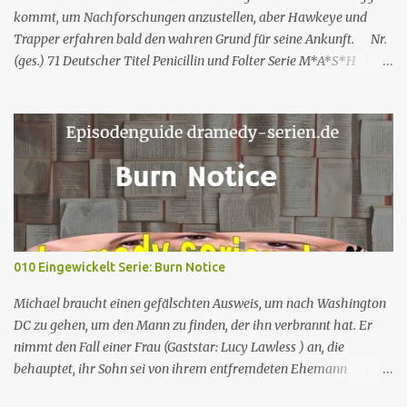
erwähnt, kritisiert Nicole Rachels Arbeit,...
kommt, um Nachforschungen anzustellen, aber Hawkeye und
Trapper erfahren bald den wahren Grund für seine Ankunft. Nr.
(ges.) 71 Deutscher Titel Penicillin und Folter Serie M*A*S*H
Staffel Staffel 3 Nr. (St.) 23 Original­titel White Gold Regie Hy
Averback Buch Larry Gelbart & Simon Muntner Prod.code B-319
Erstaus­strahlung USA 11. Mär. 1975 Deutsch­sprachige EA 19. Apr.
1991 Rolle Schauspieler Synchron sprecher DVD-Nach synchro
VHS M*A*S*H – Teil 2 Captain Benjamin Franklin „Hawkeye“
Pierce Alan Alda Thomas Wolff Reinhard Scheunemann Hans-
Werner Bussinger Captain „Trapper“ John McIntyre Wayne Rogers
Gerald Paradies – Lieutenant Colonel Henry Blake McLean
Stevenson Lothar Mann – Captain B.J. Hunnicutt Mike Farrell Jörg
010 Eingewickelt Serie: Burn Notice
Hengstler Norbert Langer Colonel Sherman Potter Harry Morgan
Hans Nitschke Erich Räuker Heinz Giese Major Frank
Michael braucht einen gefälschten Ausweis, um nach Washington
„Frettchengesicht“ Burns Larry Linville Uwe Paulsen (...
DC zu gehen, um den Mann zu finden, der ihn verbrannt hat. Er
nimmt den Fall einer Frau (Gaststar: Lucy Lawless ) an, die
behauptet, ihr Sohn sei von ihrem entfremdeten Ehemann
entführt worden. Trotz seines besseren Urteils und des Instinkts