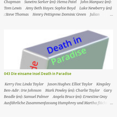
Gesicht". Ray Sho...
Chapman Sunetra Sarker (en): Hema Patel John Marquez (en):
Tom Lewis Amy Beth Hayes: Sophie Boyd Luke Newberry (en)
: Steve Thomas Henry Pettigrew: Dominic Green Julian
Wadham: Frank Henderson (engl.) Nigel Betts (en): Martin West
Ein Mann wird mehrere Meilen von der Küste entfernt tot in
seinem Boot aufgefunden. Der Verdacht fällt zunächst auf die
Touristen, die das Boot mit seinem Steuermann am Tag des
Mordes gemietet hatten, und dann auf eine Gruppe von Touristen,
die das Boot am nächsten Tag mieten sollten. Einziges Problem:
Die Verdächtigen sind nach England zurückgekehrt. Der
Kommandant beschließt daraufhin, sein Team (mit Ausnahme von
JP) nach London zu schicken, um die Ermittlungen mit Hilfe eines
043 Die einsame Insel Death in Paradise
Inspektors vor Ort, Chief Inspector Jack Mooney, fortzusetzen...
Kerry Fox: Linda Taylor Jason Hughes: Elliot Taylor Kingsley
Ben-Adir : Irie Johnson Mark Powley (en): Charlie Taylor Gary
Beadle (en): Samuel Palmer Angela Bruce (en): Ernestine Gray
Ausführliche Zusammenfassung Humphrey und Martha flüchten
für ein romantisches Wochenende auf ein Inselchen, auf dem sich
ein kleines Hotel, das Maison Cécile, befindet. Während des Abends