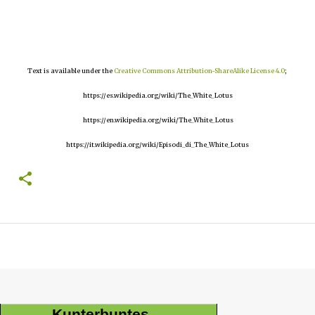
Text is available under the
Creative Commons Attribution-ShareAlike License 4.0
;
https://es.wikipedia.org/wiki/The_White_Lotus
https://en.wikipedia.org/wiki/The_White_Lotus
https://it.wikipedia.org/wiki/Episodi_di_The_White_Lotus
Kunterbuntes ...