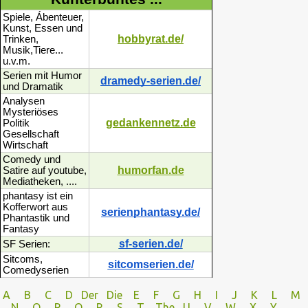
Spiele, Ábenteuer,
Kunst, Essen und
hobbyrat.de/
Trinken,
Musik,Tiere...
u.v.m.
Serien mit Humor
dramedy-serien.de/
und Dramatik
Analysen
Mysteriöses
gedankennetz.de
Politik
Gesellschaft
Wirtschaft
Comedy und
humorfan.de
Satire auf youtube,
Mediatheken, ....
phantasy ist ein
Kofferwort aus
serienphantasy.de/
Phantastik und
Fantasy
sf-serien.de/
SF Serien:
Sitcoms,
sitcomserien.de/
Comedyserien
A
B
C
D
Der
Die
E
F
G
H
I J
K
L
M
N
O
P Q
R
S
T
The
U V
W X Y