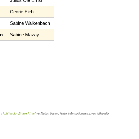
Julius Ole Ernst
Cedric Eich
Sabine Walkenbach
on
Sabine Mazay
 Attribution/Share Alike“
verfügbar. Daten , Texte, Informationen u.a. von Wikipedia