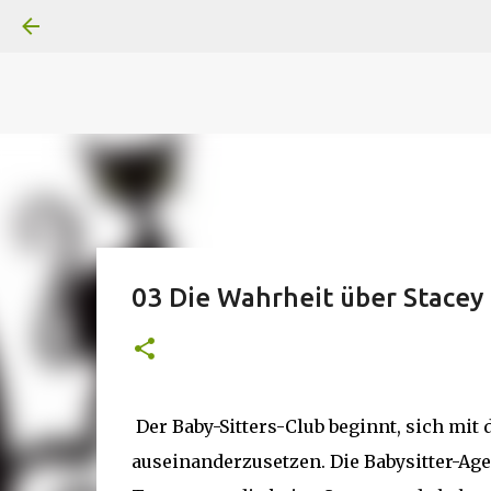
A
B
C
D
Der
Die
E
F
G
H
I J
K
L
M
Superheldenserien
DC
Superheldenserien
03 Die Wahrheit über Stacey 
Der Baby-Sitters-Club beginnt, sich mit d
auseinanderzusetzen. Die Babysitter-Age