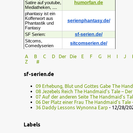
humorfan.de
Satire auf youtube,
Mediatheken, ....
phantasy ist ein
Kofferwort aus
serienphantasy.de/
Phantastik und
Fantasy
sf-serien.de/
SF Serien:
Sitcoms,
sitcomserien.de/
Comedyserien
A
B
C
D
Der
Die
E
F
G
H
I J
Z
#
sf-serien.de
09 Erhebung, Blut und Gottes Gabe The Hand
08 Jezebels Reich The Handmaid’s Tale – De
07 Auf der anderen Seite The Handmaid’s Ta
06 Der Platz einer Frau The Handmaid’s Tale
36 Daddy Lessons Wynonna Earp
- 12/28/20
Labels