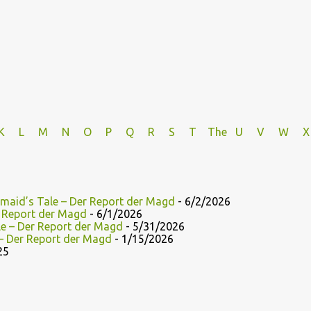
K
L
M
N
O
P Q
R
S
T
The
U V
W X
maid’s Tale – Der Report der Magd
- 6/2/2026
r Report der Magd
- 6/1/2026
le – Der Report der Magd
- 5/31/2026
 – Der Report der Magd
- 1/15/2026
25