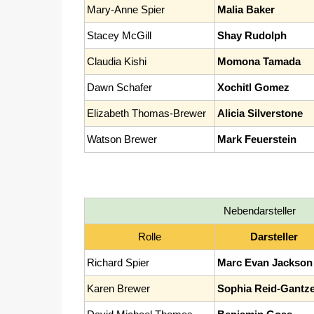
Mary-Anne Spier
Malia Baker
Stacey McGill
Shay Rudolph
Claudia Kishi
Momona Tamada
Dawn Schafer
Xochitl Gomez
Elizabeth Thomas-Brewer
Alicia Silverstone
Watson Brewer
Mark Feuerstein
Nebendarsteller
Rolle
Darsteller
Richard Spier
Marc Evan Jackson
Karen Brewer
Sophia Reid-Gantze