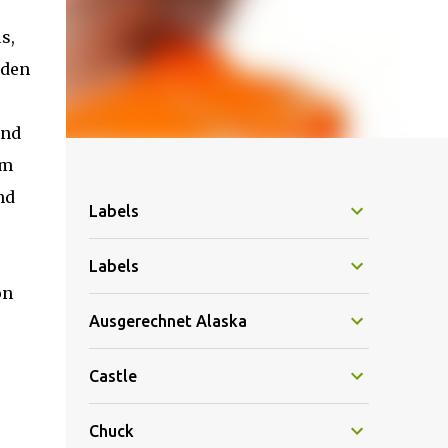
s,
 den
und
um
nd
Labels
Labels
on
Ausgerechnet Alaska
Castle
Chuck