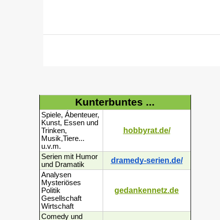
Kunterbuntes ...
Spiele, Ábenteuer,
Kunst, Essen und
hobbyrat.de/
Trinken,
Musik,Tiere...
u.v.m.
Serien mit Humor
dramedy-serien.de/
und Dramatik
Analysen
Mysteriöses
gedankennetz.de
Politik
Gesellschaft
Wirtschaft
Comedy und