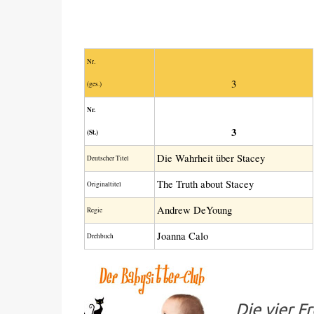
Nr.
3
(ges.)
Nr.
3
(St.)
Die Wahrheit über Stacey
Deutscher Titel
The Truth about Stacey
Original­titel
Andrew DeYoung
Regie
Joanna Calo
Drehbuch
Die vier F