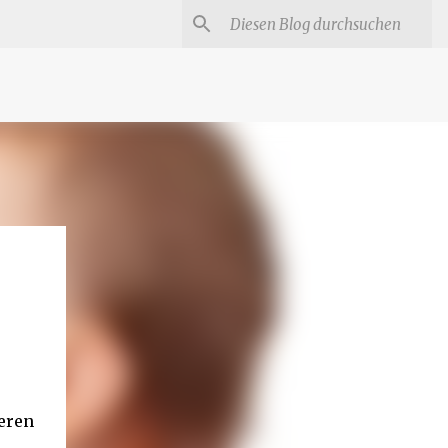
#
Star Trek Serien
Star Wars Serien
Marvel
teren