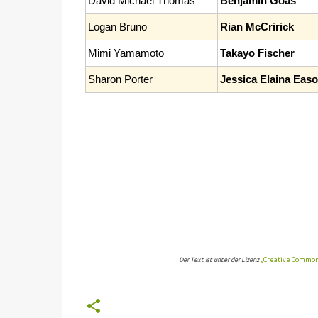
David Michael Thomas
Benjamin Goas
Logan Bruno
Rian McCririck
Mimi Yamamoto
Takayo Fischer
Sharon Porter
Jessica Elaina Eas
Der Text ist unter der Lizenz
„Creative Commons