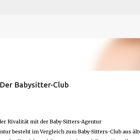
N
O
P Q
R
S
T
The
U V
W X Y
Z
Direkt zum Hauptbereich
Der Babysitter-Club
er Rivalität mit der Baby-Sitters-Agentur
ntur besteht im Vergleich zum Baby-Sitters-Club aus äl